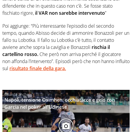
difendente che in questo caso non c’è. Se fosse stato
fischiato rigore,
il VAR non sarebbe intervenuto
”
Poi aggiunge: “Più interessante l’episodio del secondo
tempo, quando Abisso decide di ammonire Bonazzoli per un
fallo su Lobotka. Il fallo su Lobotka c’è tutto, il contatto
avviene anche sopra la caviglia e Bonazzoli
rischia il
cartellino rosso.
Che però non arriva perché il giocatore
non affonda l’intervento”. Episodi però che non hanno influito
sul
risultato finale della gara.
Napoli, tensione Osimhen: occhiatacce e gelo con
Garcia nel poker all'Udinese