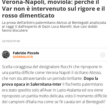
Verona-Napoli, moviola: perché il
Var non è intervenuto sul rigore e il
rosso dimenticato
La prova dell’arbitro palermitano Abisso al Bentegodi analizzata
ai raggi X dall’esperto di Dazn Luca Marelli: due casi dubbi
fanno discutere
22/10/23 07:45
Fabrizio Piccolo
GIORNALISTA
Nella sua carriera ha seguito numerose manifestazioni
sportive e collaborato con agenzie e testate. Esperienza,
Scelta coraggiosa del designatore Rocchi che ripropone in
competenza, conoscenza e memoria storica. Si occupa
una partita difficile come Verona-Napoli il siciliano Abisso,
prevalentemente di calcio
che non sta attraversando un periodo brillante.
Dopo la
prova opaca in Salernitana-Inter
il fischietto palermitano
era stato spedito solo all’Avar in Lazio-Atalanta ed ora viene
riproposto un partita molto delicata, visto il momento difficile
dei campioni d’Italia ma come se l’è cavata ieri al Bentegodi?