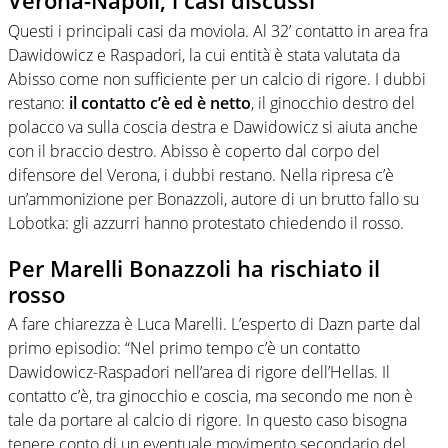
Verona-Napoli, i casi discussi
Questi i principali casi da moviola. Al 32’ contatto in area fra
Dawidowicz e Raspadori, la cui entità è stata valutata da
Abisso come non sufficiente per un calcio di rigore. I dubbi
restano:
il contatto c’è ed è netto
, il ginocchio destro del
polacco va sulla coscia destra e Dawidowicz si aiuta anche
con il braccio destro. Abisso è coperto dal corpo del
difensore del Verona, i dubbi restano. Nella ripresa c’è
un’ammonizione per Bonazzoli, autore di un brutto fallo su
Lobotka: gli azzurri hanno protestato chiedendo il rosso.
Per Marelli Bonazzoli ha rischiato il
rosso
A fare chiarezza è Luca Marelli. L’esperto di Dazn parte dal
primo episodio: “Nel primo tempo c’è un contatto
Dawidowicz-Raspadori nell’area di rigore dell’Hellas. Il
contatto c’è, tra ginocchio e coscia, ma secondo me non è
tale da portare al calcio di rigore. In questo caso bisogna
tenere conto di un eventuale movimento secondario del