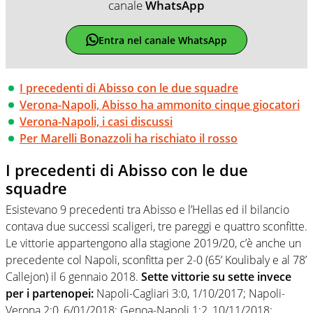
canale
WhatsApp
Entra nel canale WhatsApp
I precedenti di Abisso con le due squadre
Verona-Napoli, Abisso ha ammonito cinque giocatori
Verona-Napoli, i casi discussi
Per Marelli Bonazzoli ha rischiato il rosso
I precedenti di Abisso con le due
squadre
Esistevano 9 precedenti tra Abisso e l’Hellas ed il bilancio
contava due successi scaligeri, tre pareggi e quattro sconfitte.
Le vittorie appartengono alla stagione 2019/20, c’è anche un
precedente col Napoli, sconfitta per 2-0 (65’ Koulibaly e al 78’
Callejon) il 6 gennaio 2018.
Sette vittorie su sette invece
per i partenopei:
Napoli-Cagliari 3:0, 1/10/2017; Napoli-
Verona 2:0, 6/01/2018; Genoa-Napoli 1:2, 10/11/2018;