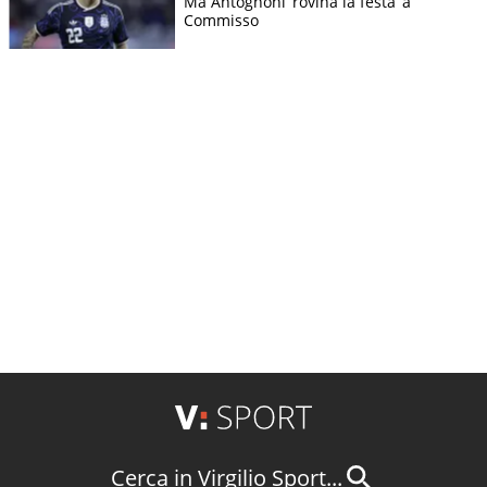
Ma Antognoni ‘rovina la festa’ a
Commisso
Cerca in Virgilio Sport...