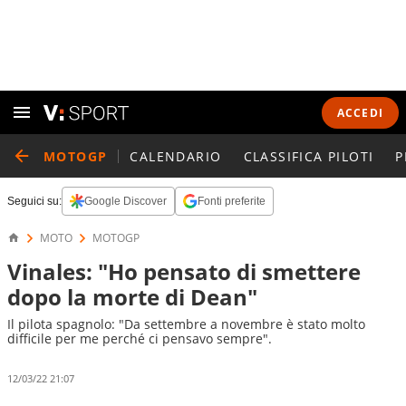
ACCEDI
MOTOGP
CALENDARIO
CLASSIFICA PILOTI
P
Seguici su:
Google Discover
Fonti preferite
MOTO
MOTOGP
Vinales: "Ho pensato di smettere
dopo la morte di Dean"
Il pilota spagnolo: "Da settembre a novembre è stato molto
difficile per me perché ci pensavo sempre".
12/03/22 21:07