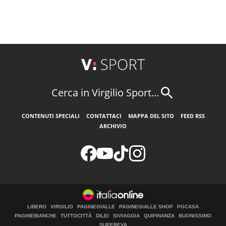
Cerca in Virgilio Sport...
CONTENUTI SPECIALI
CONTATTACI
MAPPA DEL SITO
FEED RSS
ARCHIVIO
LIBERO
VIRGILIO
PAGINEGIALLE
PAGINEGIALLE SHOP
PGCASA
PAGINEBIANCHE
TUTTOCITTÀ
DILEI
SIVIAGGIA
QUIFINANZA
BUONISSIMO
SUPEREVA