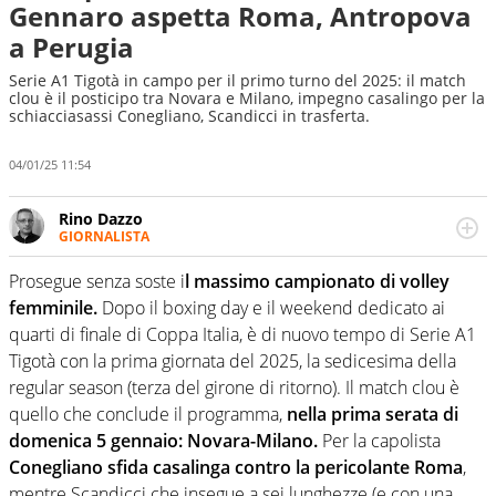
Gennaro aspetta Roma, Antropova
a Perugia
Serie A1 Tigotà in campo per il primo turno del 2025: il match
clou è il posticipo tra Novara e Milano, impegno casalingo per la
schiacciasassi Conegliano, Scandicci in trasferta.
04/01/25 11:54
Rino Dazzo
GIORNALISTA
Se mai ci fosse modo di traslare il glossario del calcio in
una nicchia di esperti, lui ne farebbe parte. Non si perde
Prosegue senza soste i
l massimo campionato di volley
una svista arbitrale né gli umori social del mondo delle
femminile.
Dopo il boxing day e il weekend dedicato ai
curve
quarti di finale di Coppa Italia, è di nuovo tempo di Serie A1
Tigotà con la prima giornata del 2025, la sedicesima della
regular season (terza del girone di ritorno). Il match clou è
quello che conclude il programma,
nella prima serata di
domenica 5 gennaio: Novara-Milano.
Per la capolista
Conegliano sfida casalinga contro la pericolante Roma
,
mentre Scandicci che insegue a sei lunghezze (e con una