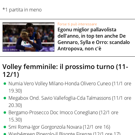
*1 partita in meno
Forse ti può interessare
Egonu miglior pallavolista
dell'anno, in top ten anche De
Gennaro, Sylla e Orro: scandalo
Antropova, non c'è
Volley femminile: il prossimo turno (11-
12/1)
Numia Vero Volley Milano-Honda Olivero Cuneo (11/1 ore
19.30)
Megabox Ond. Savio Vallefoglia-Cda Talmassons (11/1 ore
20.30)
Bergamo-Prosecco Doc Imoco Conegliano (12/1 ore
15.30)
Smi Roma-Igor Gorgonzola Novara (12/1 ore 16)
Wash4green Pinerolo-Il Bisonte Firenze (12/1 ore 17)