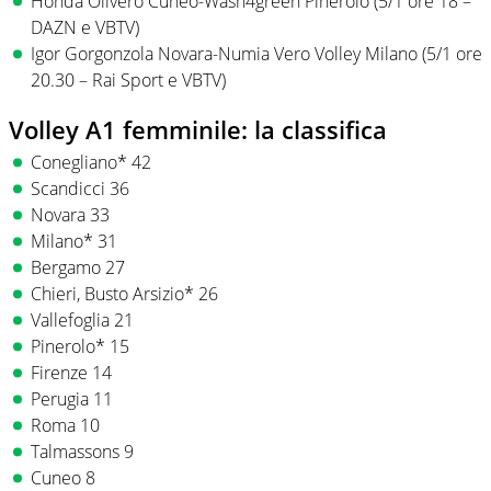
Honda Olivero Cuneo-Wash4green Pinerolo (5/1 ore 18 –
DAZN e VBTV)
Igor Gorgonzola Novara-Numia Vero Volley Milano (5/1 ore
20.30 – Rai Sport e VBTV)
Volley A1 femminile: la classifica
Conegliano* 42
Scandicci 36
Novara 33
Milano* 31
Bergamo 27
Chieri, Busto Arsizio* 26
Vallefoglia 21
Pinerolo* 15
Firenze 14
Perugia 11
Roma 10
Talmassons 9
Cuneo 8