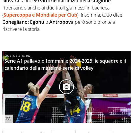
Novara
fanno
39 vittorie dall’inizio della stagione
,
ripensando anche ai due titoli già messi in bacheca
(
Supercoppa e Mondiale per Club
). Insomma, tutto dice
Conegliano: Egonu
o
Antropova
però sono pronte a
riscrivere la storia.
Serie A1 pallavolo femminile 2024-2025: le squadre e il
calendario della massima serie di volley
IPA