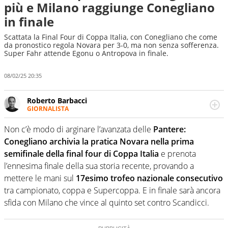
più e Milano raggiunge Conegliano
in finale
Scattata la Final Four di Coppa Italia, con Conegliano che come
da pronostico regola Novara per 3-0, ma non senza sofferenza.
Super Fahr attende Egonu o Antropova in finale.
08/02/25 20:35
Roberto Barbacci
GIORNALISTA
Giornalista (pubblicista) sportivo a tutto campo, è il
tuttologo di Virgilio Sport. Provate a chiedergli di boxe, di
Non c’è modo di arginare l’avanzata delle
Pantere:
scherma, di volley o di curling: ve ne farà innamorare
Conegliano archivia la pratica Novara nella prima
semifinale della final four di Coppa Italia
e prenota
l’ennesima finale della sua storia recente, provando a
mettere le mani sul
17esimo trofeo nazionale consecutivo
tra campionato, coppa e Supercoppa. E in finale sarà ancora
sfida con Milano che vince al quinto set contro Scandicci.