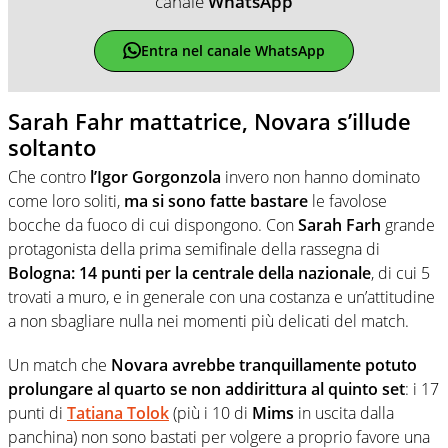
canale
WhatsApp
Entra nel canale WhatsApp
Sarah Fahr mattatrice, Novara s’illude
soltanto
Che contro
l’Igor Gorgonzola
invero non hanno dominato
come loro soliti,
ma si sono fatte bastare
le favolose
bocche da fuoco di cui dispongono. Con
Sarah Farh
grande
protagonista della prima semifinale della rassegna di
Bologna:
14 punti per la centrale della nazionale
, di cui 5
trovati a muro, e in generale con una costanza e un’attitudine
a non sbagliare nulla nei momenti più delicati del match.
Un match che
Novara avrebbe tranquillamente potuto
prolungare al quarto se non addirittura al quinto set
: i 17
punti di
Tatiana Tolok
(più i 10 di
Mims
in uscita dalla
panchina) non sono bastati per volgere a proprio favore una