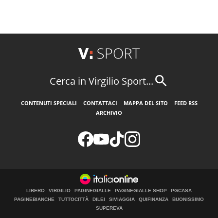
Cerca in Virgilio Sport...
CONTENUTI SPECIALI
CONTATTACI
MAPPA DEL SITO
FEED RSS
ARCHIVIO
LIBERO
VIRGILIO
PAGINEGIALLE
PAGINEGIALLE SHOP
PGCASA
PAGINEBIANCHE
TUTTOCITTÀ
DILEI
SIVIAGGIA
QUIFINANZA
BUONISSIMO
SUPEREVA