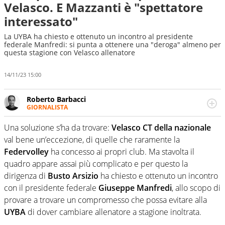
Velasco. E Mazzanti è "spettatore
interessato"
La UYBA ha chiesto e ottenuto un incontro al presidente
federale Manfredi: si punta a ottenere una "deroga" almeno per
questa stagione con Velasco allenatore
14/11/23 15:00
Roberto Barbacci
GIORNALISTA
Giornalista (pubblicista) sportivo a tutto campo, è il
tuttologo di Virgilio Sport. Provate a chiedergli di boxe, di
Una soluzione s’ha da trovare:
Velasco CT della nazionale
scherma, di volley o di curling: ve ne farà innamorare
val bene un’eccezione, di quelle che raramente la
Federvolley
ha concesso ai propri club. Ma stavolta il
quadro appare assai più complicato e per questo la
dirigenza di
Busto Arsizio
ha chiesto e ottenuto un incontro
con il presidente federale
Giuseppe Manfredi
, allo scopo di
provare a trovare un compromesso che possa evitare alla
UYBA
di dover cambiare allenatore a stagione inoltrata.