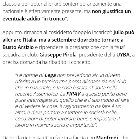
clausola per poter allenare contemporaneamente una
nazionale è effettivamente presente, ma
non giustifica un
eventuale addio “in tronco”.
Appunto, rimanda al cosiddetto “doppio incarico”:
Julio può
allenare l’Italia, ma a settembre dovrebbe tornare a
Busto Arsizio
e riprendere la preparazione con la “sua”
squadra di club.
Giuseppe Pirola
, presidente della
UYBA,
a
precisa domanda ha ribadito il concetto.
“Le norme di
Lega
non prevedono alcun divieto
riferito a un tecnico che possa allenare sia nel club
che in nazionale, e la cosa è stata ribadita nella
recente Assemblea. La
FIPAV
a questo punto deve
pure interrogarsi su quello che è il suo modo di fare
e di vedere le cose: il ragionamento da fare è un
altro, e deve portare a mettere le società nelle
condizioni di poter lavorare bene e impostare il
lavoro in maniera seria e importante”.
Da qui la richiesta di un faccia a faccia con
Manfredi,
che