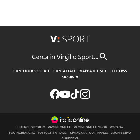
Cerca in Virgilio Sport...
CONTENUTI SPECIALI
CONTATTACI
MAPPA DEL SITO
FEED RSS
ARCHIVIO
LIBERO
VIRGILIO
PAGINEGIALLE
PAGINEGIALLE SHOP
PGCASA
PAGINEBIANCHE
TUTTOCITTÀ
DILEI
SIVIAGGIA
QUIFINANZA
BUONISSIMO
SUPEREVA