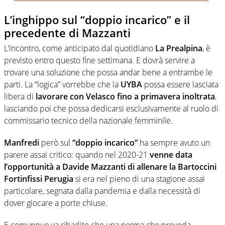
L’inghippo sul “doppio incarico” e il
precedente di Mazzanti
L’incontro, come anticipato dal quotidiano
La Prealpina
, è
previsto entro questo fine settimana. E dovrà servire a
trovare una soluzione che possa andar bene a entrambe le
parti. La “logica” vorrebbe che la
UYBA
possa essere lasciata
libera di
lavorare con Velasco fino a primavera inoltrata
,
lasciando poi che possa dedicarsi esclusivamente al ruolo di
commissario tecnico della nazionale femminile.
Manfredi
però sul
“doppio incarico”
ha sempre avuto un
parere assai critico: quando nel 2020-21
venne data
l’opportunità a Davide Mazzanti di allenare la Bartoccini
Fortinfissi Perugia
si era nel pieno di una stagione assai
particolare, segnata dalla pandemia e dalla necessità di
dover giocare a porte chiuse.
E comunque va ribadito che una norma che preveda