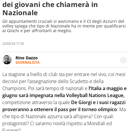
dei giovani che chiamerà in
Nazionale
Gli appuntamenti cruciali si avvicinano e il Ct degli Azzurri del
volley spiega che tipo di Nazionale ha in mente per qualificarsi
ai Giochi e per affrontarli al meglio.
22/02/24 17:32
Rino Dazzo
GIORNALISTA
Se mai ci fosse modo di traslare il glossario del calcio in
una nicchia di esperti, lui ne farebbe parte. Non si perde
La stagione a livello di club sta per entrare nel vivo, coi mesi
una svista arbitrale né gli umori social del mondo delle
decisivi per l’assegnazione dello Scudetto e della
curve
Champions. Poi sarà tempo di nazionali e
l’Italia a maggio e
giugno sarà impegnata nella Volleyball Nations League,
competizione attraverso la quale
De Giorgi e i suoi ragazzi
proveranno a ottenere il pass per il torneo olimpico
. Ma
che tipo di Nazionale azzurra sarà all’opera? Con quali
protagonisti? Ci saranno novità rispetto a Mondiali ed
Europei?