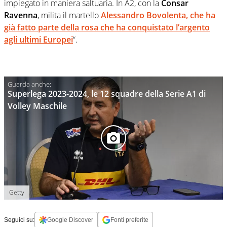
impiegato in maniera saltuaria. In A2, con la
Consar
Ravenna
, milita il martello
Alessandro Bovolenta,
che ha
già fatto parte della rosa che ha conquistato l’argento
agli ultimi Europei
“.
Superlega 2023-2024, le 12 squadre della Serie A1 di
Volley Maschile
Getty
Seguici su:
Google Discover
Fonti preferite