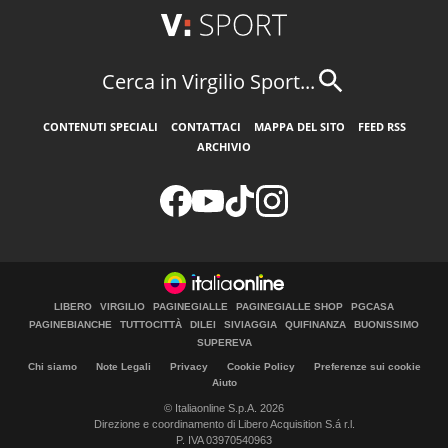
Cerca in Virgilio Sport...
CONTENUTI SPECIALI
CONTATTACI
MAPPA DEL SITO
FEED RSS
ARCHIVIO
LIBERO
VIRGILIO
PAGINEGIALLE
PAGINEGIALLE SHOP
PGCASA
PAGINEBIANCHE
TUTTOCITTÀ
DILEI
SIVIAGGIA
QUIFINANZA
BUONISSIMO
SUPEREVA
Chi siamo
Note Legali
Privacy
Cookie Policy
Preferenze sui cookie
Aiuto
© Italiaonline S.p.A. 2026
Direzione e coordinamento di Libero Acquisition S.á r.l.
P. IVA 03970540963