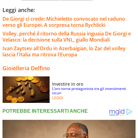
Leggi anche:
De Giorgi ci crede: Michieletto convocato nel raduno
verso gli Europei. A sorpresa torna Rychlicki
Volley, perché il ritorno della Russia inguaia De Giorgi e
Velasco: la decisione sulla VNL, giallo Mondiali
Ivan Zaytsev all'Ordu in Azerbaigian, lo Zar del volley
lascia l'Italia ma ritrova l'Europa
Gioielleria Delfino
Investire in oro
L’oro torna protagonista tra gli investimenti
sicuri
LEGGI