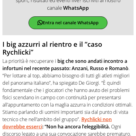
sport, risultati ed eventi live? Iscriviti al nostro
canale
WhatsApp
Entra nel canale WhatsApp
I big azzurri al rientro e il “caso
Rychlicki”
La priorità è recuperare i
big che sono andati incontro a
infortuni nel recente passato: Anzani, Russo e Romanò
.
“Per lottare al top, abbiamo bisogno di tutti gli atleti migliori
del panorama italiano”, ha spiegato De Giorgi. “È quindi
fondamentale che i giocatori che hanno avuto dei problemi
fisici scendano in campo con continuità per presentarsi
all’appuntamento con la maglia azzurra in condizioni ottimali.
Stiamo parlando di uomini importanti sia dal punto di vista
tecnico che nell’ambito del gruppo”.
Rychlicki non
dovrebbe esserci
: “Non ha ancora l’eleggibilità.
Ogni
discorso legato a una sua convocazione sarebbe prematuro.