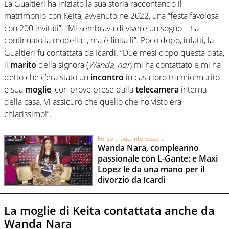
La Gualtieri ha iniziato la sua storia raccontando il
matrimonio con Keita, avvenuto ne 2022, una “festa favolosa
con 200 invitati”. “Mi sembrava di vivere un sogno – ha
continuato la modella -, ma è finita lì”. Poco dopo, infatti, la
Gualtieri fu contattata da Icardi. “Due mesi dopo questa data,
il
marito
della signora (
Wanda, ndr)
mi ha contattato e mi ha
detto che c’era stato un
incontro
in casa loro tra mio marito
e sua
moglie
, con prove prese dalla
telecamera
interna
della casa. Vi assicuro che quello che ho visto era
chiarissimo!”.
Forse ti può interessare
Wanda Nara, compleanno
passionale con L-Gante: e Maxi
Lopez le da una mano per il
divorzio da Icardi
La moglie di Keita contattata anche da
Wanda Nara