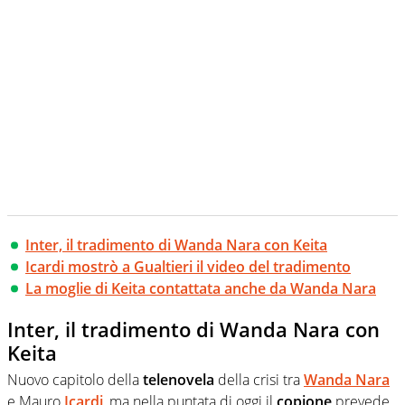
Inter, il tradimento di Wanda Nara con Keita
Icardi mostrò a Gualtieri il video del tradimento
La moglie di Keita contattata anche da Wanda Nara
Inter, il tradimento di Wanda Nara con
Keita
Nuovo capitolo della
telenovela
della crisi tra
Wanda
Nara
e Mauro
Icardi
, ma nella puntata di oggi il
copione
prevede