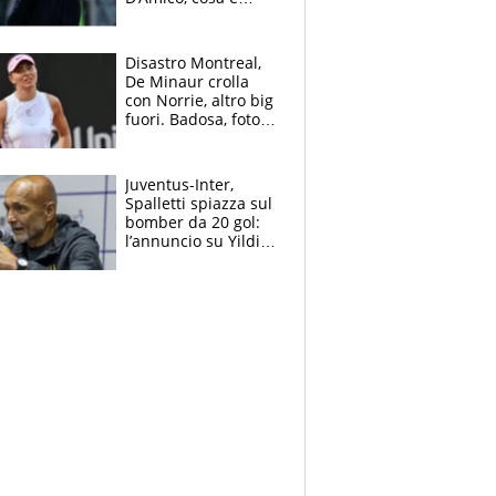
successo dopo il flop
per Nusa
Disastro Montreal,
De Minaur crolla
con Norrie, altro big
fuori. Badosa, foto
dall'ospedale e fan
preoccupati
Juventus-Inter,
Spalletti spiazza sul
bomber da 20 gol:
l’annuncio su Yildiz
e la risposta su
Bastoni