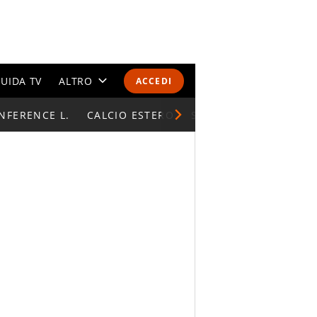
UIDA TV
ALTRO
ACCEDI
NFERENCE L.
CALENDARI E CLASSIFICHE
CALCIO ESTERO
SUPERCOPPA ITALIAN
ALTRI SPORT
MONDIALI 2026
OLIMPIADI
GOSSIP
LIFESTYLE