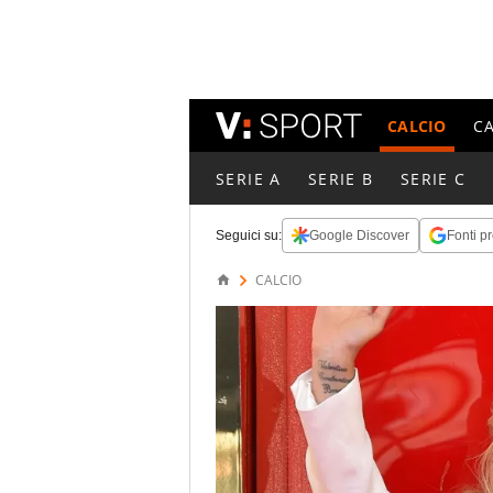
CALCIO
C
SERIE A
SERIE B
SERIE C
Seguici su:
Google Discover
Fonti pr
CALCIO