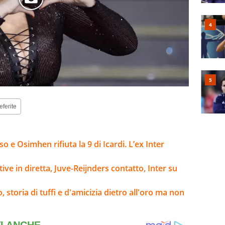
eferite
 e Osimhen rifiuta la 9 di Icardi. L’ex Inter
tive in diretta, Juve-Reijnders contatto, Inter su
 storia di tuffi e d'amicizia dietro all'oro ma non