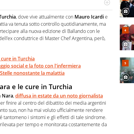
r radiofonico, per Virgilio Sport si occupa di calcio con
te sui campionati di Serie B e Serie C
Turchia
, dove vive attualmente con
Mauro Icardi
e
lattia va tenuta sotto controllo quotidianamente, ma
rtecipare alla nuova edizione di Ballando con le
 dell’ex conduttrice di Master Chef Argentina, però,
 cure in Turchia
gio social e la foto con l'infermiera
telle nonostante la malattia
ra e le cure in Turchia
a Nara
,
diffusa in estate da un noto giornalista
er finire al centro del dibattito dei media argentini
canto suo, non ha mai voluto ufficialmente rendere
é tantomeno i sintomi e gli effetti di tale sindrome.
, rilevata per tempo e monitorata costantemente da