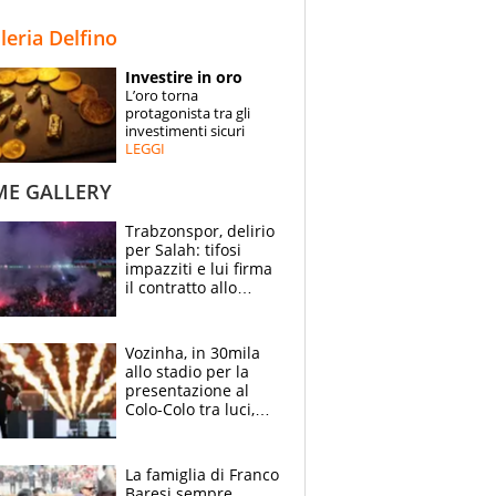
STORIE
lleria Delfino
SPECIALI
Investire in oro
L’oro torna
ESPERTI
protagonista tra gli
investimenti sicuri
LEGGI
CONTATTI
ME GALLERY
Trabzonspor, delirio
per Salah: tifosi
impazziti e lui firma
il contratto allo
stadio
Vozinha, in 30mila
allo stadio per la
presentazione al
Colo-Colo tra luci,
spettacolo, elicotteri
e paracadutisti
La famiglia di Franco
Baresi sempre