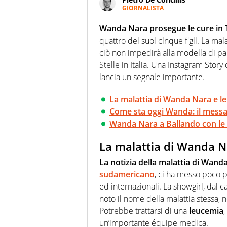
GIORNALISTA
Giornalista pubblicista e speake
uno sguardo attento e competen
Wanda Nara prosegue le cure in 
quattro dei suoi cinque figli. La ma
ciò non impedirà alla modella di pa
Stelle in Italia. Una Instagram Story
lancia un segnale importante.
La malattia di Wanda Nara e le
Come sta oggi Wanda: il messag
Wanda Nara a Ballando con le S
La malattia di Wanda Na
La notizia della malattia di Wand
sudamericano
, ci ha messo poco p
ed internazionali. La showgirl, dal 
noto il nome della malattia stessa, n
Potrebbe trattarsi di una
leucemia
un’importante équipe medica.