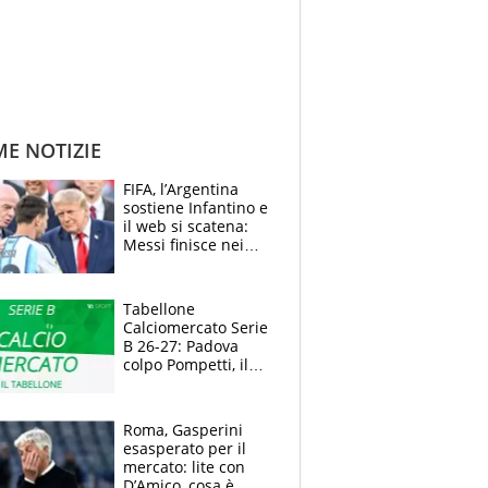
ME NOTIZIE
FIFA, l’Argentina
sostiene Infantino e
il web si scatena:
Messi finisce nei
meme, la Seleccion
travolta dalle
polemiche
Tabellone
Calciomercato Serie
B 26-27: Padova
colpo Pompetti, il
Sudtirol annuncia
Bjarkason
Roma, Gasperini
esasperato per il
mercato: lite con
D’Amico, cosa è