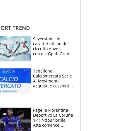
ORT TREND
Silverstone, le
caratteristiche del
circuito dove si
corre il Gp di Gran
Bretagna del
Motomondiale
Tabellone
Calciomercato Serie
A. Movimenti,
acquisti e cessioni:
estate 2026-27
Pagelle Fiorentina-
Deportivo La Coruña
1-1: Ndour brilla,
Atta convince.
Pongracic rovina