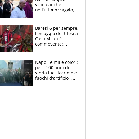
vicina anche
nell'ultimo viaggio,
la moglie Maura, i
figli e i suoi cari
circondati
Baresi 6 per sempre,
dall'affetto dei tifosi
l'omaggio dei tifosi a
Casa Milan è
commovente:
maglie, bandiere,
sciarpe, lacrime e
bigliettini
Napoli è mille colori:
per i 100 anni di
storia luci, lacrime e
fuochi d'artificio: De
Laurentiis salta al
coro anti-Juve