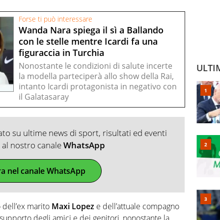
Forse ti può interessare
Wanda Nara spiega il sì a Ballando
con le stelle mentre Icardi fa una
figuraccia in Turchia
Nonostante le condizioni di salute incerte
ULTI
la modella parteciperà allo show della Rai,
intanto Icardi protagonista in negativo con
il Galatasaray
o su ultime news di sport, risultati ed eventi
ti al nostro canale
WhatsApp
ra nel canale WhatsApp
o dell’ex marito
Maxi Lopez
e dell’attuale compagno
 supporto degli amici e dei genitori, nonostante la