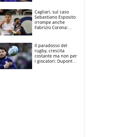
tutto nel finale
Cagliari, sul caso
Sebastiano Esposito
irrompe anche
Fabrizio Corona:
“Ecco cosa è
successo, ho le
prove”
Il paradosso del
rugby, crescita
costante ma non per
i giocatori: Dupont
(il più pagato al
mondo) guadagna
solo 1,4 milioni
all'anno