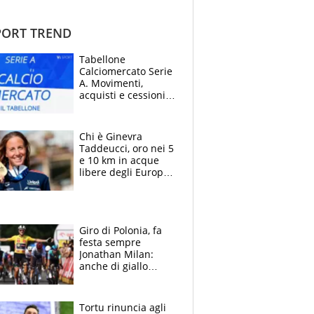
ORT TREND
Tabellone
Calciomercato Serie
A. Movimenti,
acquisti e cessioni:
estate 2026-27
Chi è Ginevra
Taddeucci, oro nei 5
e 10 km in acque
libere degli Europei
di Parigi 2026 che
ha dedicato la
medaglia al
fidanzato
Giro di Polonia, fa
festa sempre
Jonathan Milan:
anche di giallo
vestito, il friulano
non ha rivali (bene
Malucelli, terzo)
Tortu rinuncia agli