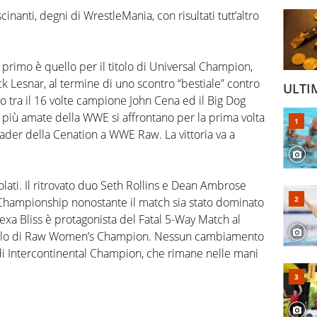
cinanti, degni di WrestleMania, con risultati tutt’altro
l primo è quello per il titolo di Universal Champion,
k Lesnar, al termine di uno scontro “bestiale” contro
ULTI
 tra il 16 volte campione John Cena ed il Big Dog
più amate della WWE si affrontano per la prima volta
leader della Cenation a WWE Raw. La vittoria va a
tolati. Il ritrovato duo Seth Rollins e Dean Ambrose
 Championship nonostante il match sia stato dominato
xa Bliss è protagonista del Fatal 5-Way Match al
 titolo di Raw Women’s Champion. Nessun cambiamento
 di Intercontinental Champion, che rimane nelle mani