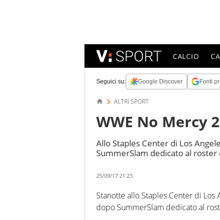
CALCIO
C
Seguici su:
Google Discover
Fonti pr
ALTRI SPORT
WWE No Mercy 201
Allo Staples Center di Los Angel
SummerSlam dedicato al roster 
25/09/17 21:23
Stanotte allo Staples Center di Los
dopo SummerSlam dedicato al rost