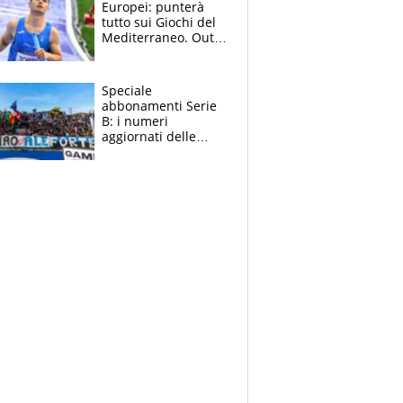
Europei: punterà
tutto sui Giochi del
Mediterraneo. Out
anche Zenoni e
Simonelli. Tamberi
in dubbio
Speciale
abbonamenti Serie
B: i numeri
aggiornati delle
venti squadre
cadette