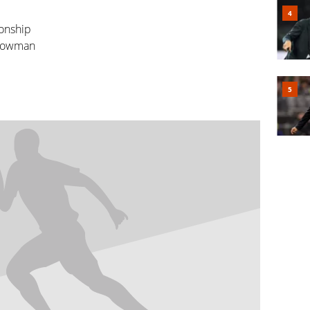
onship
trowman