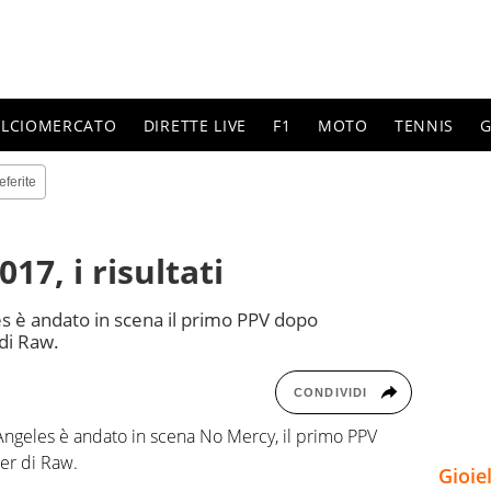
ALCIOMERCATO
DIRETTE LIVE
F1
MOTO
TENNIS
G
eferite
7, i risultati
es è andato in scena il primo PPV dopo
di Raw.
CONDIVIDI
 Angeles è andato in scena No Mercy, il primo PPV
er di Raw.
Gioie