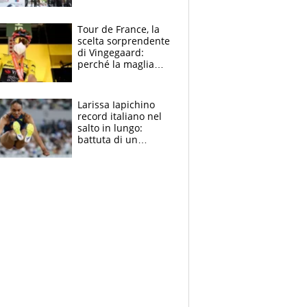
rito della Norvegia
di Haaland e
compagni
Tour de France, la
scelta sorprendente
di Vingegaard:
perché la maglia
gialla indossa la
mascherina, il
rischio da evitare
Larissa Iapichino
record italiano nel
salto in lungo:
battuta di un
centimetro mamma
Fiona May