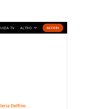
UIDA TV
ALTRO
ACCEDI
CALENDARI E CLASSIFICHE
ALTRI SPORT
MONDIALI 2026
OLIMPIADI
GOSSIP
LIFESTYLE
lleria Delfino