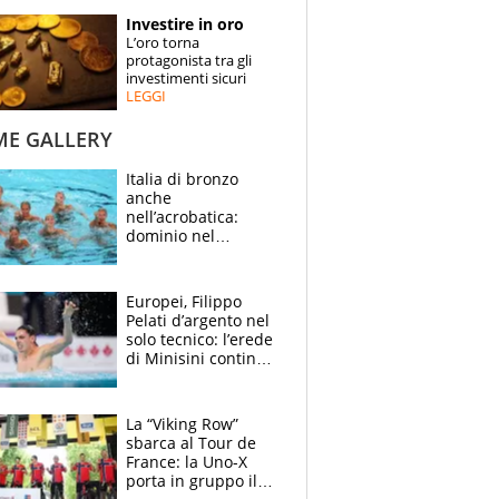
STORIE
Investire in oro
L’oro torna
SPECIALI
protagonista tra gli
investimenti sicuri
LEGGI
ESPERTI
ME GALLERY
CONTATTI
Italia di bronzo
anche
nell’acrobatica:
dominio nel
medagliere, ora
tocca a Ceccon, Curti
e compagni
Europei, Filippo
continuare
Pelati d’argento nel
solo tecnico: l’erede
di Minisini continua
a stupire, Los
Angeles è già nel
mirino
La “Viking Row”
sbarca al Tour de
France: la Uno-X
porta in gruppo il