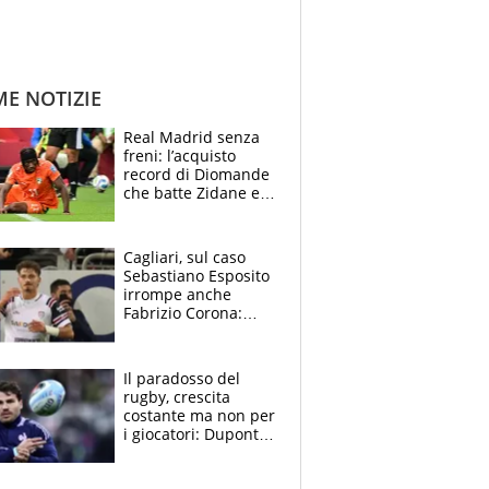
ME NOTIZIE
Real Madrid senza
freni: l’acquisto
record di Diomande
che batte Zidane e
Ronaldo. Vinicius
rinnova: le cifre
Cagliari, sul caso
Sebastiano Esposito
irrompe anche
Fabrizio Corona:
“Ecco cosa è
successo, ho le
prove”
Il paradosso del
rugby, crescita
costante ma non per
i giocatori: Dupont
(il più pagato al
mondo) guadagna