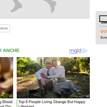
eferite
GUI
Even