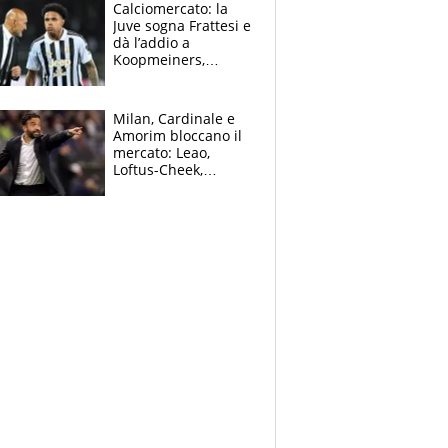
solo 1,4 milioni
Calciomercato: la
all'anno
Juve sogna Frattesi e
dà l’addio a
Koopmeiners,
Romero si allontana
dall’Inter, Fiorentina
scatenata
Milan, Cardinale e
Amorim bloccano il
mercato: Leao,
Loftus-Cheek,
Estupinian e
Gimenez in bilico,
Soulè e Osorio nel
mirino