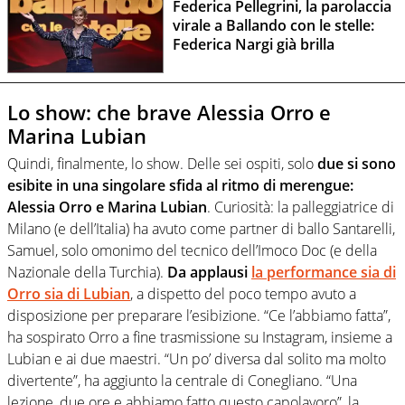
Federica Pellegrini, la parolaccia
virale a Ballando con le stelle:
Federica Nargi già brilla
Lo show: che brave Alessia Orro e
Marina Lubian
Quindi, finalmente, lo show. Delle sei ospiti, solo
due si sono
esibite in una singolare sfida al ritmo di merengue:
Alessia Orro e Marina Lubian
. Curiosità: la palleggiatrice di
Milano (e dell’Italia) ha avuto come partner di ballo Santarelli,
Samuel, solo omonimo del tecnico dell’Imoco Doc (e della
Nazionale della Turchia).
Da applausi
la performance sia di
Orro sia di Lubian
, a dispetto del poco tempo avuto a
disposizione per preparare l’esibizione. “Ce l’abbiamo fatta”,
ha sospirato Orro a fine trasmissione su Instagram, insieme a
Lubian e ai due maestri. “Un po’ diversa dal solito ma molto
divertente”, ha aggiunto la centrale di Conegliano. “Una
lezione, due ore e abbiamo fatto questo capolavoro”, la