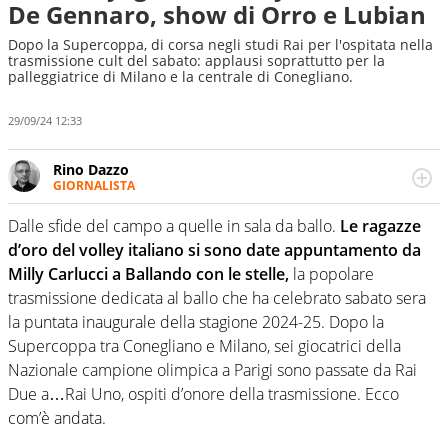
De Gennaro, show di Orro e Lubian
Dopo la Supercoppa, di corsa negli studi Rai per l'ospitata nella
trasmissione cult del sabato: applausi soprattutto per la
palleggiatrice di Milano e la centrale di Conegliano.
29/09/24 12:33
Rino Dazzo
GIORNALISTA
Se mai ci fosse modo di traslare il glossario del calcio in
una nicchia di esperti, lui ne farebbe parte. Non si perde
Dalle sfide del campo a quelle in sala da ballo.
Le ragazze
una svista arbitrale né gli umori social del mondo delle
d’oro del volley italiano si sono date appuntamento da
curve
Milly Carlucci a Ballando con le stelle,
la popolare
trasmissione dedicata al ballo che ha celebrato sabato sera
la puntata inaugurale della stagione 2024-25. Dopo la
Supercoppa tra Conegliano e Milano, sei giocatrici della
Nazionale campione olimpica a Parigi sono passate da Rai
Due a…Rai Uno, ospiti d’onore della trasmissione. Ecco
com’è andata.