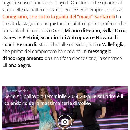
regular season prima dei playoff. Quattordici le squadre al
via, quelle da battere dovrebbero essere sempre le stesse:
Conegliano, che sotto la guida del “mago” Santarelli
ha
iniziato la stagione conquistando subito il primo trofeo e che
presenta il neo acquisto Gabi,
Milano di Egonu, Sylla, Orro,
Danesi e Pietrini,
Scandicci di Antropova e Novara di
coach Bernardi.
Ma occhio alle outsider, tra cui
Vallefoglia
,
che prima del campionato ha ricevuto un
messaggio
d’incoraggiamento
da una tifosa d’eccezione, la senatrice
Liliana Segre.
Serie A1 pallavolo femminile 2024-2025: le squadre e il
calendario della massima serie di volley