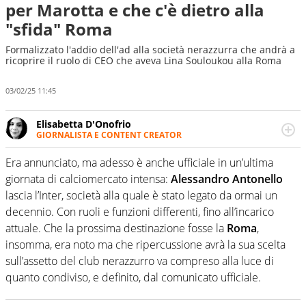
per Marotta e che c'è dietro alla
"sfida" Roma
Formalizzato l'addio dell'ad alla società nerazzurra che andrà a
ricoprire il ruolo di CEO che aveva Lina Souloukou alla Roma
03/02/25 11:45
Elisabetta D'Onofrio
GIORNALISTA E CONTENT CREATOR
Giornalista professionista dal 2007, scrive per curiosità
personale e necessità: soprattutto di calcio, di sport e dei
Era annunciato, ma adesso è anche ufficiale in un’ultima
suoi protagonisti, concedendosi innocenti evasioni
giornata di calciomercato intensa:
Alessandro Antonello
nell'ambito della creazione di format. Un tempo ala
lascia l’Inter, società alla quale è stato legato da ormai un
destra, oggi si sente a suo agio nel ruolo di libero. Cura
decennio. Con ruoli e funzioni differenti, fino all’incarico
una classifica riservata dei migliori 5 calciatori di sempre.
attuale. Che la prossima destinazione fosse la
Roma
,
insomma, era noto ma che ripercussione avrà la sua scelta
sull’assetto del club nerazzurro va compreso alla luce di
quanto condiviso, e definito, dal comunicato ufficiale.