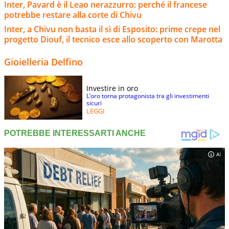
Inter, Pavard è il Leao nerazzurro: perché il francese
potrebbe restare alla corte di Chivu
Inter, a Chivu non basta il sì di Esposito: prime crepe nel
progetto Diouf, il tecnico esce allo scoperto con Marotta
Gioielleria Delfino
Investire in oro
L’oro torna protagonista tra gli investimenti
sicuri
LEGGI