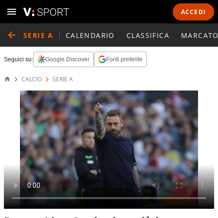
ACCEDI
SERIE A
CALENDARIO
CLASSIFICA
MARCATO
Seguici su:
Google Discover
Fonti preferite
CALCIO
SERIE A