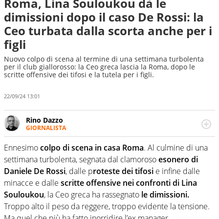
Roma, Lina Souloukou dà le
dimissioni dopo il caso De Rossi: la
Ceo turbata dalla scorta anche per i
figli
Nuovo colpo di scena al termine di una settimana turbolenta
per il club giallorosso: la Ceo greca lascia la Roma, dopo le
scritte offensive dei tifosi e la tutela per i figli.
22/09/24 13:01
Rino Dazzo
GIORNALISTA
Se mai ci fosse modo di traslare il glossario del calcio in
una nicchia di esperti, lui ne farebbe parte. Non si perde
Ennesimo
colpo di scena in casa Roma
. Al culmine di una
una svista arbitrale né gli umori social del mondo delle
settimana turbolenta, segnata dal clamoroso
esonero di
curve
Daniele De Rossi
, dalle p
roteste dei tifosi
e infine dalle
minacce e dalle
scritte offensive nei confronti di Lina
Souloukou
, la Ceo greca ha rassegnato
le dimissioni.
Troppo alto il peso da reggere, troppo evidente la tensione.
Ma quel che più ha fatto inorridire l’ex manager