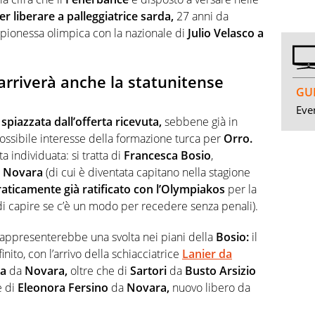
r liberare a palleggiatrice sarda,
27 anni da
mpionessa olimpica con la nazionale di
Julio Velasco a
arriverà anche la statunitense
GUI
Even
a
spiazzata dall’offerta ricevuta,
sebbene già in
possibile interesse della formazione turca per
Orro.
ta individuata: si tratta di
Francesca Bosio
,
a
Novara
(di cui è diventata capitano nella stagione
aticamente già ratificato con l’Olympiakos
per la
di capire se c’è un modo per recedere senza penali).
appresenterebbe una svolta nei piani della
Bosio:
il
ito, con l’arrivo della schiacciatrice
Lanier da
a
da
Novara,
oltre che di
Sartori
da
Busto Arsizio
e di
Eleonora Fersino
da
Novara,
nuovo libero da