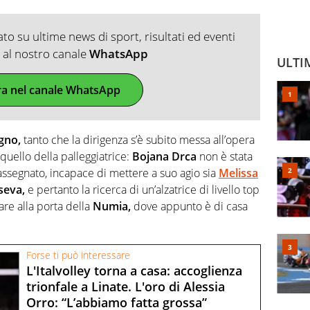
o su ultime news di sport, risultati ed eventi
ti al nostro canale
WhatsApp
ULTI
ra nel canale WhatsApp
egno,
tanto che la dirigenza s’è subito messa all’opera
quello della palleggiatrice:
Bojana Drca
non è stata
o assegnato, incapace di mettere a suo agio sia
Melissa
seva,
e pertanto la ricerca di un’alzatrice di livello top
are alla porta della
Numia,
dove appunto è di casa
Forse ti può interessare
L'Italvolley torna a casa: accoglienza
trionfale a Linate. L'oro di Alessia
Orro: “L’abbiamo fatta grossa”