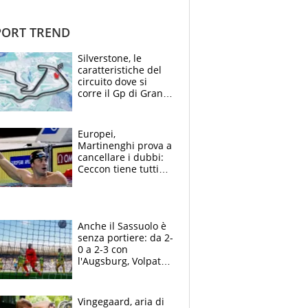
ORT TREND
Silverstone, le
caratteristiche del
circuito dove si
corre il Gp di Gran
Bretagna del
Motomondiale
Europei,
Martinenghi prova a
cancellare i dubbi:
Ceccon tiene tutti
col fiato sospeso.
Pellegrini punta su
Curtis
Anche il Sassuolo è
senza portiere: da 2-
0 a 2-3 con
l'Augsburg, Volpato
non basta, che
errori di Muric
Vingegaard, aria di