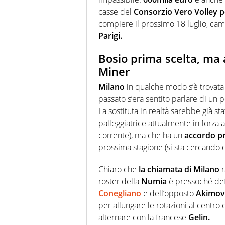
casse del
Consorzio Vero Volley pe
compiere il prossimo 18 luglio, ca
Parigi.
Bosio prima scelta, ma 
Miner
Milano
in qualche modo s’è trovat
passato s’era sentito parlare di un 
La sostituta in realtà sarebbe già sta
palleggiatrice attualmente in forza 
corrente), ma che ha un
accordo pr
prossima stagione (si sta cercando 
Chiaro che
la chiamata di Milano
r
roster della
Numia
è pressoché defin
Conegliano
e dell’opposto
Akimov
per allungare le rotazioni al centro 
alternare con la francese
Gelin.