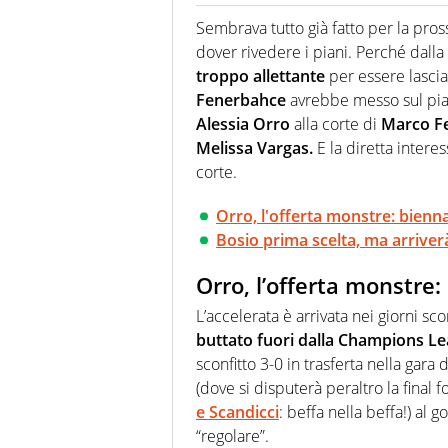
Giornalista (pubblicista) sportiv
chiedergli di boxe, di scherma,
Sembrava tutto già fatto per la pro
dover rivedere i piani. Perché dalla
troppo allettante
per essere lascia
Fenerbahce
avrebbe messo sul pi
Alessia Orro
alla corte di
Marco Fe
Melissa Vargas.
E la diretta inter
corte.
Orro, l'offerta monstre: bienn
Bosio prima scelta, ma arriver
Orro, l’offerta monstre
L’accelerata è arrivata nei giorni sco
buttato fuori dalla Champions L
sconfitto 3-0 in trasferta nella gara
(dove si disputerà peraltro la final f
e Scandicci
: beffa nella beffa!) al
“regolare”.