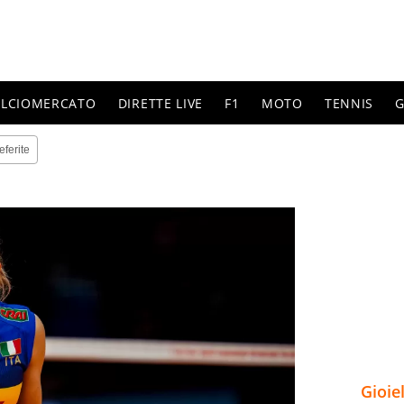
ALCIOMERCATO
DIRETTE LIVE
F1
MOTO
TENNIS
G
eferite
Gioie