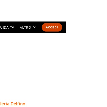
UIDA TV
ALTRO
ACCEDI
CALENDARI E CLASSIFICHE
ALTRI SPORT
MONDIALI 2026
OLIMPIADI
GOSSIP
LIFESTYLE
lleria Delfino