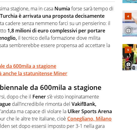
o a tutto campo, è il tuttologo di Virgilio Sport. Provate a
 di volley o di curling: ve ne farà innamorare
ssima stagione, ma in casa
Numia
forse sarà tempo di
Turchia
è arrivata una proposta decisamente
ta cadere senza nemmeno farci su un pensierino: il
atto
1,8 milioni di euro complessivi per portare
noglio,
il tecnico della formazione dove milita
essata sembrerebbe essere propensa ad accettare la
ale da 600mila a stagione
à anche la statunitense Miner
: biennale da 600mila a stagione
rsi, dopo che il
Fener
s’è visto inopinatamente
eague
dall’incredibile rimonta del
VakifBank,
 d’andata ma capace di violare la
Ulker Sports Arena
our che le altre tre italiane, cioè
Conegliano, Milano
 golden set dopo essersi imposto per 3-1 nella gara