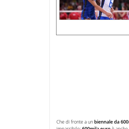
Che di fronte a un
biennale da 600
impassibile:
600mila euro
è anche l