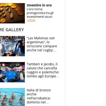
STORIE
Investire in oro
L’oro torna
SPECIALI
protagonista tra gli
investimenti sicuri
LEGGI
ESPERTI
ME GALLERY
CONTATTI
“Las Malvinas son
argentinas”, lo
striscione compare
anche nel rugby:
dopo Messi e
compagni ormai è
un caso
Tamberi e Jacobs, il
saluto che cancella
ruggini e polemiche:
Gimbo agli Europei
cerca un altro
miracolo
Italia di bronzo
anche
nell’acrobatica:
dominio nel