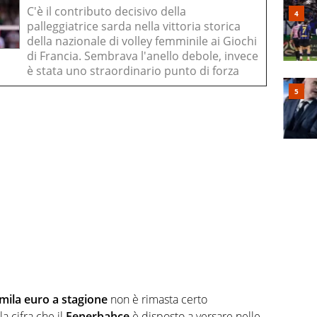
C'è il contributo decisivo della
palleggiatrice sarda nella vittoria storica
della nazionale di volley femminile ai Giochi
di Francia. Sembrava l'anello debole, invece
è stata uno straordinario punto di forza
mila euro a stagione
non è rimasta certo
a cifra che il
Fenerbahce
è disposto a versare nelle