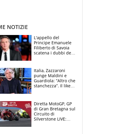
ME NOTIZIE
L'appello del
Principe Emanuele
Filiberto di Savoia
scatena i dubbi dei
tifosi: "E' una
trappola"
Italia, Zazzaroni
punge Maldini e
Guardiola: “Altro che
stanchezza”. Il like
di Mancini e le
polemiche sui social
Diretta MotoGP, GP
di Gran Bretagna sul
Circuito di
Silverstone LIVE:
Fernandez in fuga,
cade Bagnaia