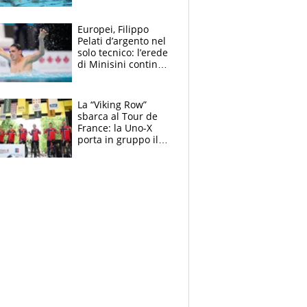
medagliere, ora
tocca a Ceccon, Curti
e compagni
Europei, Filippo
continuare
Pelati d’argento nel
solo tecnico: l’erede
di Minisini continua
a stupire, Los
Angeles è già nel
mirino
La “Viking Row”
sbarca al Tour de
France: la Uno-X
porta in gruppo il
rito della Norvegia
di Haaland e
compagni