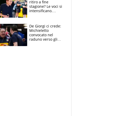
ritiro a fine
stagione? Le voci si
intensificano.
Pogacar, niente
Sanremo nel 2027:
vuole la Roubaix
De Giorgi ci crede:
Michieletto
convocato nel
raduno verso gli
Europei. A sorpresa
torna Rychlicki