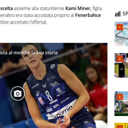
 scelta
assieme alla statunitense
Kami Miner,
figlia
SP
eraltro era stata accostata proprio al
Fenerbahce
be accettato l’offerta).
ista al mondo: la sua storia