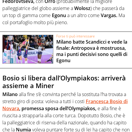
Fedorovtseva,
con
Orro
(probabilmente la migliore
palleggiatrice del globo assieme a
Wolosz
) che passerà da
un top di gamma come
Egonu
a un altro come
Vargas.
Ma
col portafoglio molto più pieno.
Forse ti può interessare
Milano batte Scandicci e vede la
finale: Antropova è mostruosa,
ma i punti decisivi sono quelli di
Egonu
Bosio si libera dall’Olympiakos: arriverà
assieme a Miner
Milano
alla fine s’è convinta perché la sostituta l’ha trovata a
stretto giro di posta: voleva a tutti i costi
Francesca Bosio di
Novara
, promessa sposa dell’Olympiakos,
e alla fine è
riuscita a strapparla alla corte turca. Dopotutto Bosio, che è
la palleggiatrice di riserva della nazionale, quando ha capito
che la
Numia
voleva puntare forte su di lei ha capito che non