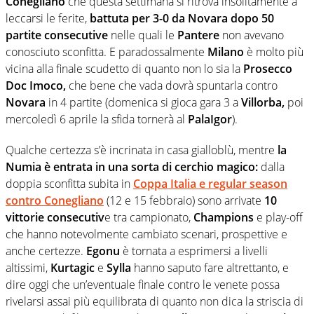
Conegliano
che questa settimana si ritrova insolitamente a
leccarsi le ferite,
battuta per 3-0 da Novara dopo 50
partite consecutive
nelle quali le
Pantere
non avevano
conosciuto sconfitta. E paradossalmente
Milano
è molto più
vicina alla finale scudetto di quanto non lo sia la
Prosecco
Doc Imoco,
che bene che vada dovrà spuntarla contro
Novara
in 4 partite (domenica si gioca gara 3 a
Villorba,
poi
mercoledì 6 aprile la sfida tornerà al
PalaIgor
).
Qualche certezza s’è incrinata in casa gialloblù, mentre
la
Numia è entrata in una sorta di cerchio magico:
dalla
doppia sconfitta subita in
Coppa Italia e regular season
contro Conegliano
(12 e 15 febbraio) sono arrivate
10
vittorie consecutiv
e tra campionato,
Champions
e play-off
che hanno notevolmente cambiato scenari, prospettive e
anche certezze.
Egonu
è tornata a esprimersi a livelli
altissimi,
Kurtagic
e
Sylla
hanno saputo fare altrettanto, e
dire oggi che un’eventuale finale contro le venete possa
rivelarsi assai più equilibrata di quanto non dica la striscia di