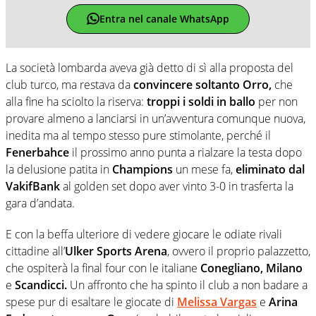
Entra nel canale WhatsApp
La società lombarda aveva già detto di sì alla proposta del
club turco, ma restava da
convincere soltanto Orro,
che
alla fine ha sciolto la riserva:
troppi i soldi in ballo
per non
provare almeno a lanciarsi in un’avventura comunque nuova,
inedita ma al tempo stesso pure stimolante, perché il
Fenerbahce
il prossimo anno punta a rialzare la testa dopo
la delusione patita in
Champions
un mese fa,
eliminato dal
VakifBank
al golden set dopo aver vinto 3-0 in trasferta la
gara d’andata.
E con la beffa ulteriore di vedere giocare le odiate rivali
cittadine all’
Ulker Sports Arena
, ovvero il proprio palazzetto,
che ospiterà la final four con le italiane
Conegliano, Milano
e
Scandicci.
Un affronto che ha spinto il club a non badare a
spese pur di esaltare le giocate di
Melissa Vargas
e
Arina