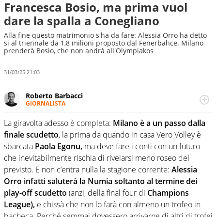
Francesca Bosio, ma prima vuol
dare la spalla a Conegliano
Alla fine questo matrimonio s'ha da fare: Alessia Orro ha detto
si al triennale da 1,8 milioni proposto dal Fenerbahce. Milano
prenderà Bosio, che non andrà all'Olympiakos
31/03/25 21:03
Roberto Barbacci
GIORNALISTA
Giornalista (pubblicista) sportivo a tutto campo, è il
tuttologo di Virgilio Sport. Provate a chiedergli di boxe, di
La giravolta adesso è completa:
Milano è a un passo dalla
scherma, di volley o di curling: ve ne farà innamorare
finale scudetto
, la prima da quando in casa Vero Volley è
sbarcata
Paola Egonu,
ma deve fare i conti con un futuro
che inevitabilmente rischia di rivelarsi meno roseo del
previsto. E non c’entra nulla la stagione corrente:
Alessia
Orro infatti saluterà la Numia soltanto al termine dei
play-off scudetto
(anzi, della final four di
Champions
League),
e chissà che non lo farà con almeno un trofeo in
bacheca. Perché semmai dovessero arrivarne di altri di trofei