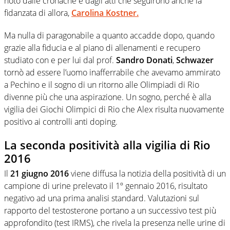
noto dalle cronache e dagli atti che seguirono anche la
fidanzata di allora,
Carolina Kostner.
Ma nulla di paragonabile a quanto accadde dopo, quando
grazie alla fiducia e al piano di allenamenti e recupero
studiato con e per lui dal prof.
Sandro Donati
,
Schwazer
tornò ad essere l’uomo inafferrabile che avevamo ammirato
a Pechino e il sogno di un ritorno alle Olimpiadi di Rio
divenne più che una aspirazione. Un sogno, perché è alla
vigilia dei Giochi Olimpici di Rio che Alex risulta nuovamente
positivo ai controlli anti doping.
La seconda positività alla vigilia di Rio
2016
Il
21 giugno 2016
viene diffusa la notizia della positività di un
campione di urine prelevato il 1º gennaio 2016, risultato
negativo ad una prima analisi standard. Valutazioni sul
rapporto del testosterone portano a un successivo test più
approfondito (test IRMS), che rivela la presenza nelle urine di