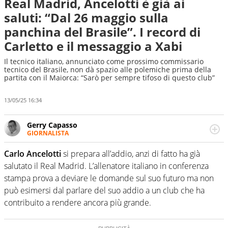
Real Madrid, Ancelotti è già ai
saluti: “Dal 26 maggio sulla
panchina del Brasile”. I record di
Carletto e il messaggio a Xabi
Il tecnico italiano, annunciato come prossimo commissario
tecnico del Brasile, non dà spazio alle polemiche prima della
partita con il Maiorca: “Sarò per sempre tifoso di questo club”
13/05/25 16:34
Gerry Capasso
GIORNALISTA
Per lui gli sport americani non hanno segreti: basket,
football, baseball e la capacità innata di trovare la notizia
Carlo Ancelotti
si prepara all’addio, anzi di fatto ha già
dove altri non vedono granché
salutato il Real Madrid. L’allenatore italiano in conferenza
stampa prova a deviare le domande sul suo futuro ma non
può esimersi dal parlare del suo addio a un club che ha
contribuito a rendere ancora più grande.