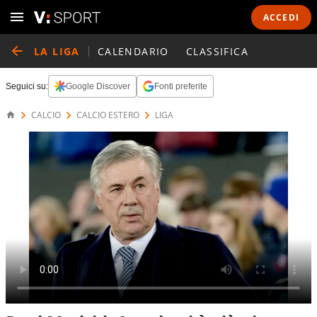
ACCEDI
LA LIGA
CALENDARIO
CLASSIFICA
Seguici su:
Google Discover
Fonti preferite
CALCIO
CALCIO ESTERO
LIGA