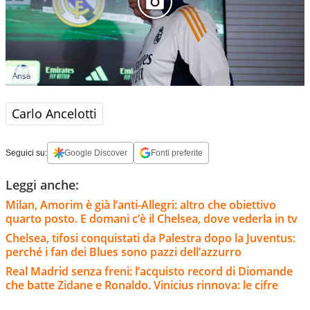
Ansa
Carlo Ancelotti
Seguici su:
Google Discover
Fonti preferite
Leggi anche:
Milan, Amorim è già l’anti-Allegri: altro che obiettivo
quarto posto. E domani c’è il Chelsea, dove vederla in tv
Chelsea, tifosi conquistati da Palestra dopo la Juventus:
perché i fan dei Blues sono pazzi dell’azzurro
Real Madrid senza freni: l’acquisto record di Diomande
che batte Zidane e Ronaldo. Vinicius rinnova: le cifre