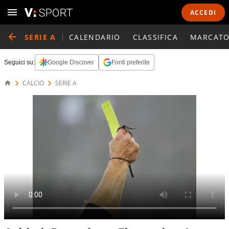
ACCEDI
SERIE A
CALENDARIO
CLASSIFICA
MARCATO
Seguici su:
Google Discover
Fonti preferite
CALCIO
SERIE A