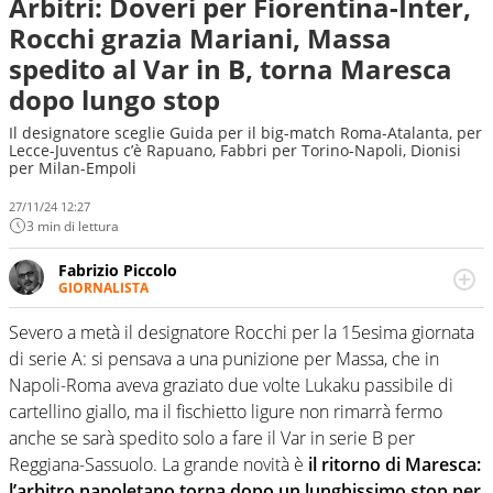
Arbitri: Doveri per Fiorentina-Inter,
Rocchi grazia Mariani, Massa
spedito al Var in B, torna Maresca
dopo lungo stop
Il designatore sceglie Guida per il big-match Roma-Atalanta, per
Lecce-Juventus c’è Rapuano, Fabbri per Torino-Napoli, Dionisi
per Milan-Empoli
27/11/24 12:27
3 min di lettura
Fabrizio Piccolo
GIORNALISTA
Nella sua carriera ha seguito numerose manifestazioni
sportive e collaborato con agenzie e testate. Esperienza,
Severo a metà il designatore Rocchi per la 15esima giornata
competenza, conoscenza e memoria storica. Si occupa
di serie A: si pensava a una punizione per Massa, che in
prevalentemente di calcio
Napoli-Roma aveva graziato due volte Lukaku passibile di
cartellino giallo, ma il fischietto ligure non rimarrà fermo
anche se sarà spedito solo a fare il Var in serie B per
Reggiana-Sassuolo. La grande novità è
il ritorno di Maresca:
l’arbitro napoletano torna dopo un lunghissimo stop per