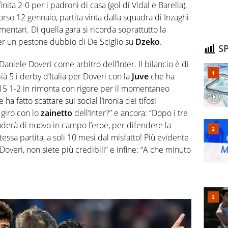
nita 2-0 per i padroni di casa (gol di Vidal e Barella),
rso 12 gennaio, partita vinta dalla squadra di Inzaghi
mentari. Di quella gara si ricorda soprattutto la
per un pestone dubbio di De Sciglio su
Dzeko
.
SP
aniele Doveri come arbitro dell’Inter. Il bilancio è di
Già 5 i derby d’Italia per Doveri con la
Juve
che ha
2015 1-2 in rimonta con rigore per il momentaneo
a fatto scattare sui social l’ironia dei tifosi
 giro con lo
zainetto
dell’Inter?” e ancora: “Dopo i tre
enderà di nuovo in campo l’eroe, per difendere la
tessa partita, a soli 10 mesi dal misfatto! Più evidente
Doveri, non siete più credibili” e infine: “A che minuto