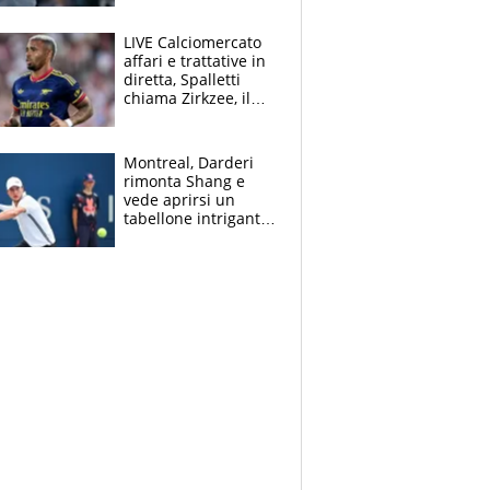
finito per lui"
LIVE Calciomercato
affari e trattative in
diretta, Spalletti
chiama Zirkzee, il
Milan valuta il
ritorno di Brahim
Diaz
Montreal, Darderi
rimonta Shang e
vede aprirsi un
tabellone intrigante:
"Penso solo a
Borges, ma sono
felice del mio livello"