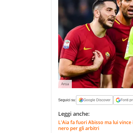
Ansa
Seguici su:
Google Discover
Fonti pr
Leggi anche:
L'Aia fa fuori Abisso ma lui vinc
nero per gli arbitri