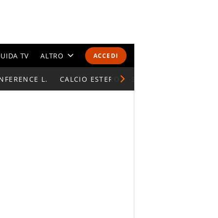
UIDA TV
ALTRO
ACCEDI
NFERENCE L.
CALENDARI E CLASSIFICHE
CALCIO ESTERO
SUPERCOPPA ITALIAN
ALTRI SPORT
MONDIALI 2026
OLIMPIADI
GOSSIP
LIFESTYLE