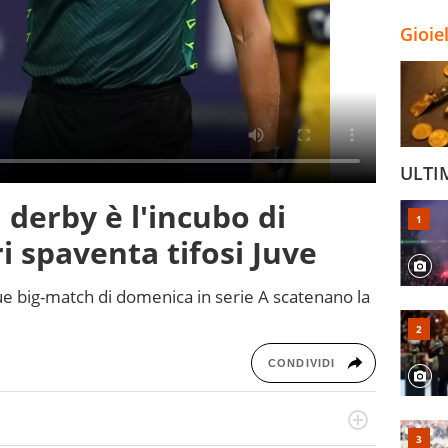
Gioie
ULTI
l derby è l'incubo di
 spaventa tifosi Juve
due big-match di domenica in serie A scatenano la
CONDIVIDI
numerose manifestazioni sportive e collaborato con