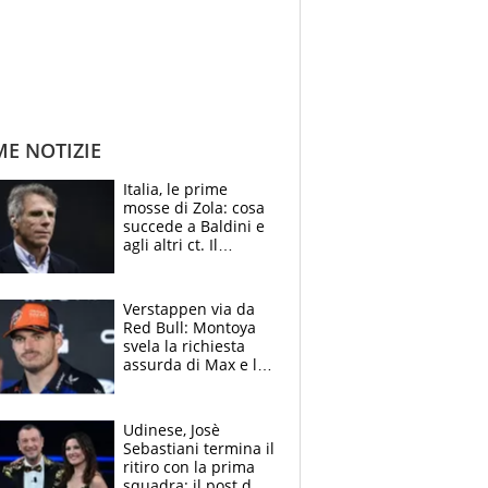
ME NOTIZIE
Italia, le prime
mosse di Zola: cosa
succede a Baldini e
agli altri ct. Il
Borussia tenta un
altro sgarbo agli
azzurri
Verstappen via da
Red Bull: Montoya
svela la richiesta
assurda di Max e lo
avverte: “Sicuro
Mercedes e
McLaren siano
Udinese, Josè
meglio?”
Sebastiani termina il
ritiro con la prima
squadra: il post del