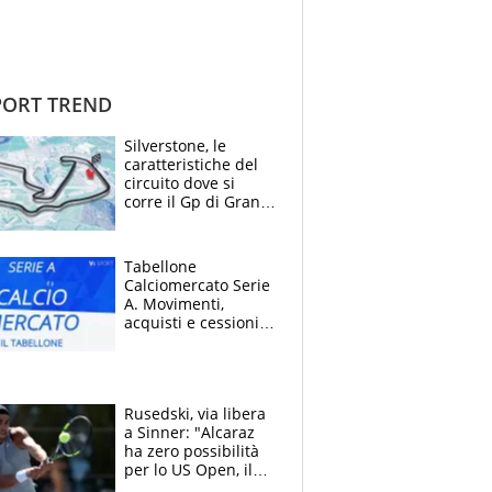
ORT TREND
Silverstone, le
caratteristiche del
circuito dove si
corre il Gp di Gran
Bretagna del
Motomondiale
Tabellone
Calciomercato Serie
A. Movimenti,
acquisti e cessioni:
estate 2026-27
Rusedski, via libera
a Sinner: "Alcaraz
ha zero possibilità
per lo US Open, il
2026 forse è gà