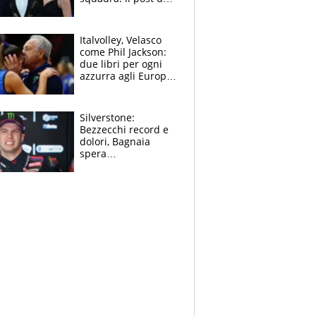
figlio di Amadeus e
Sanremo sullo
sfondo
Italvolley, Velasco
come Phil Jackson:
due libri per ogni
azzurra agli Europei.
Quello per Sylla è
“geniale”
Silverstone:
Bezzecchi record e
dolori, Bagnaia
spera
nell'antidolorifico,
Marquez si tira fuori
e vota Aprilia