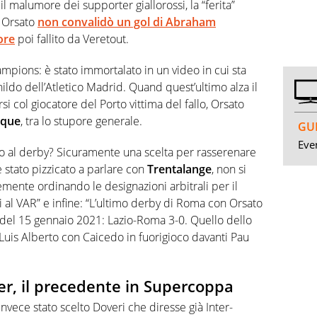
l malumore dei supporter giallorossi, la “ferita”
 Orsato
non convalidò un gol di Abraham
ore
poi fallito da Veretout.
mpions: è stato immortalato in un video in cui sta
inildo dell’Atletico Madrid. Quand quest’ultimo alza il
 col giocatore del Porto vittima del fallo, Orsato
inque
, tra lo stupore generale.
GUI
Even
to al derby? Sicuramente una scelta per rasserenare
è stato pizzicato a parlare con
Trentalange
, non si
mente ordinando le designazioni arbitrali per il
al VAR” e infine: “L’ultimo derby di Roma con Orsato
 del 15 gennaio 2021: Lazio-Roma 3-0. Quello dello
 Luis Alberto con Caicedo in fuorigioco davanti Pau
er, il precedente in Supercoppa
 invece stato scelto Doveri che diresse già Inter-