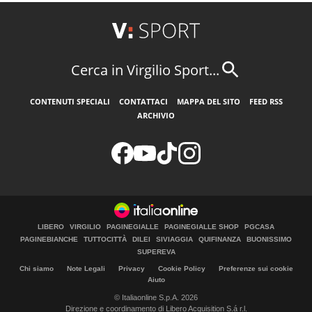
Cerca in Virgilio Sport...
CONTENUTI SPECIALI
CONTATTACI
MAPPA DEL SITO
FEED RSS
ARCHIVIO
LIBERO
VIRGILIO
PAGINEGIALLE
PAGINEGIALLE SHOP
PGCASA
PAGINEBIANCHE
TUTTOCITTÀ
DILEI
SIVIAGGIA
QUIFINANZA
BUONISSIMO
SUPEREVA
Chi siamo
Note Legali
Privacy
Cookie Policy
Preferenze sui cookie
Aiuto
© Italiaonline S.p.A. 2026
Direzione e coordinamento di Libero Acquisition S.á r.l.