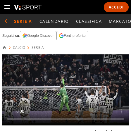
ACCEDI
SERIE A
CALENDARIO
CLASSIFICA
MARCATO
Seguici su:
Google Discover
Fonti preferite
CALCIO
SERIE A