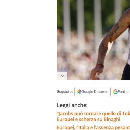
Ipa
Seguici su:
Google Discover
Fonti pr
Leggi anche:
“Jacobs può tornare quello di Tokyo
Europei e scherza su Binaghi
Europei, l’Italia e l’assenza pesan