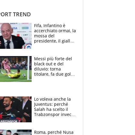
ORT TREND
Fifa, Infantino è
accerchiato ormai, la
mossa del
presidente, il giallo
dimissioni e la verità
sulla telefonata a
Trump
Messi più forte del
black out e del
diluvio: torna
titolare, fa due gol e
un assist e trascina
l'Inter Miami, altro
che ritiro
Lo voleva anche la
Juventus: perché
Salah ha scelto il
Trabzonspor invece
di un top club
Roma, perché Nusa