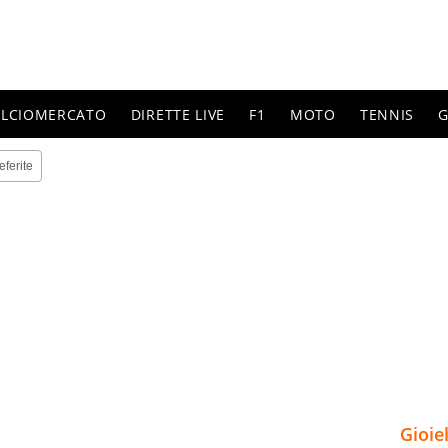
ALCIOMERCATO
DIRETTE LIVE
F1
MOTO
TENNIS
G
eferite
Gioie