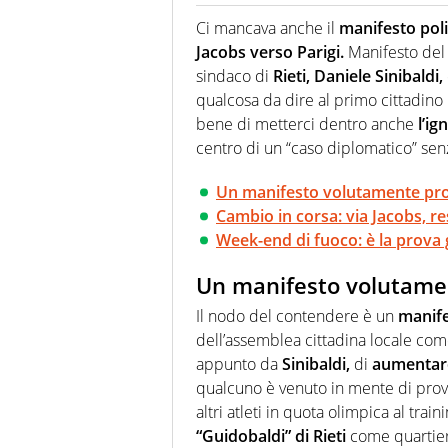
Giornalista (pubblicista) sportiv
chiedergli di boxe, di scherma,
Ci mancava anche il
manifesto poli
Jacobs verso Parigi.
Manifesto del 
sindaco di
Rieti, Daniele Sinibaldi,
qualcosa da dire al primo cittadino
bene di metterci dentro anche
l’ig
centro di un “caso diplomatico” sen
Un manifesto volutamente pro
Cambio in corsa: via Jacobs, res
Week-end di fuoco: è la prova 
Un manifesto volutamen
Il nodo del contendere è un
manif
dell’assemblea cittadina locale come
appunto da
Sinibaldi,
di
aumentare
qualcuno è venuto in mente di pro
altri atleti in quota olimpica al tra
“Guidobaldi”
di Rieti
come quartier 