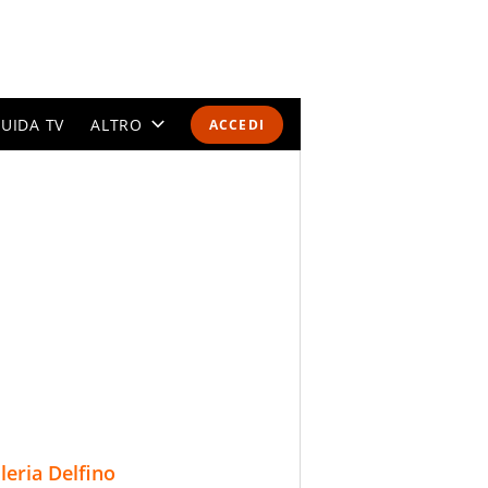
UIDA TV
ALTRO
ACCEDI
CALENDARI E CLASSIFICHE
ALTRI SPORT
MONDIALI 2026
OLIMPIADI
GOSSIP
LIFESTYLE
lleria Delfino