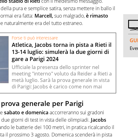
llo stadio di Rieti
con il medesimo messaggio.
ella pura e semplice satira, senza mettere in ballo il
ormai era fatta:
Marcell,
suo malgrado,
è rimasto
e naturalmente era del tutto estraneo.
Forse ti può interessare
GUI
Atletica, Jacobs torna in pista a Rieti il
Even
13-14 luglio: simulerà la due giorni di
gare a Parigi 2024
Ufficiale la presenza dello sprinter nel
meeting "interno" voluto da Reider a Rieti a
metà luglio. Sarà la prova generale in vista
di Parigi: Jacobs è carico come non mai
 prova generale per Parigi
he
sabato e domenica
accorreranno sui gradoni
 due giorni di test in vista delle olimpiadi.
Jacobs
ndo le batterie dei 100 metri, in pratica ricalcando il
a il prossimo 3 agosto. Domenica scenderà in pista