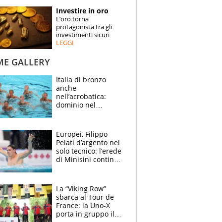
STORIE
Investire in oro
L’oro torna
SPECIALI
protagonista tra gli
investimenti sicuri
LEGGI
ESPERTI
ME GALLERY
CONTATTI
Italia di bronzo
anche
nell’acrobatica:
dominio nel
medagliere, ora
tocca a Ceccon, Curti
e compagni
Europei, Filippo
continuare
Pelati d’argento nel
solo tecnico: l’erede
di Minisini continua
a stupire, Los
Angeles è già nel
mirino
La “Viking Row”
sbarca al Tour de
France: la Uno-X
porta in gruppo il