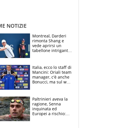
ME NOTIZIE
Montreal, Darderi
rimonta Shang e
vede aprirsi un
tabellone intrigante:
"Penso solo a
Borges, ma sono
felice del mio livello"
Italia, ecco lo staff di
Mancini: Oriali team
manager, c'è anche
Bonucci, ma sul web
infuria la polemica
Paltrinieri aveva la
ragione, Senna
inquinata ed
Europei a rischio:
allenamenti fermi,
cosa succede