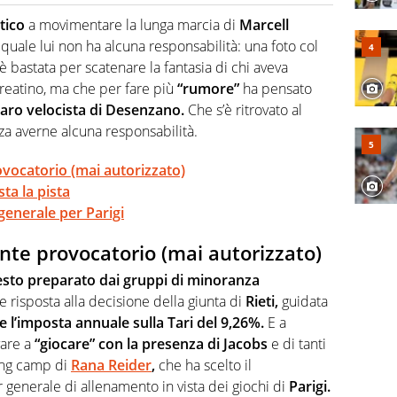
o a tutto campo, è il tuttologo di Virgilio Sport. Provate a
 di volley o di curling: ve ne farà innamorare
tico
a movimentare la lunga marcia di
Marcell
quale lui non ha alcuna responsabilità: una foto col
è bastata per scatenare la fantasia di chi aveva
 reatino, ma che per fare più
“rumore”
ha pensato
naro velocista di Desenzano.
Che s’è ritrovato al
za averne alcuna responsabilità.
vocatorio (mai autorizzato)
ta la pista
generale per Parigi
te provocatorio (mai autorizzato)
esto
preparato dai gruppi di minoranza
 risposta alla decisione della giunta di
Rieti,
guidata
 l’imposta annuale sulla Tari del 9,26%.
E a
vare a
“giocare” con la presenza di Jacobs
e di tanti
ining camp di
Rana Reider
,
che ha scelto il
generale di allenamento in vista dei giochi di
Parigi.