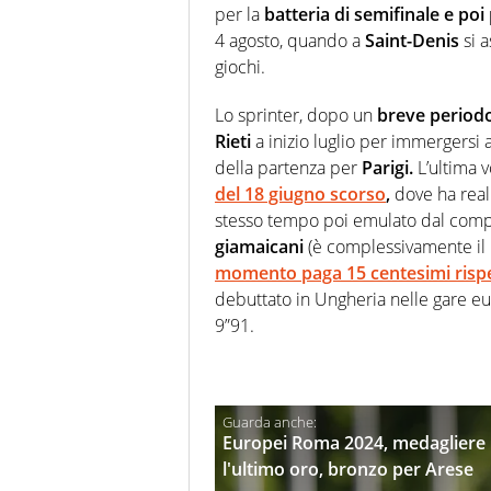
per la
batteria
di semifinale e poi 
4 agosto, quando a
Saint-Denis
si a
giochi.
Lo sprinter, dopo un
breve periodo
Rieti
a inizio luglio per immergersi 
della partenza per
Parigi.
L’ultima v
del 18 giugno scorso
,
dove ha real
stesso tempo poi emulato dal com
giamaicani
(è complessivamente il 
momento paga 15 centesimi rispe
debuttato in Ungheria nelle gare eu
9”91.
Europei Roma 2024, medagliere It
l'ultimo oro, bronzo per Arese