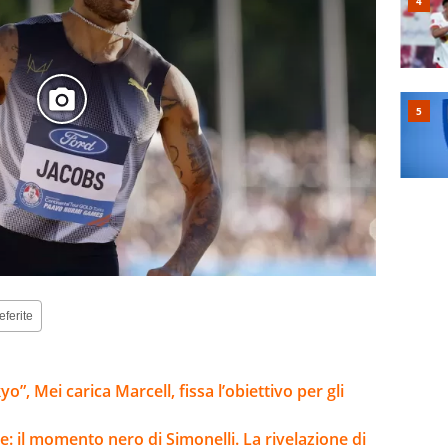
eferite
”, Mei carica Marcell, fissa l’obiettivo per gli
te: il momento nero di Simonelli. La rivelazione di