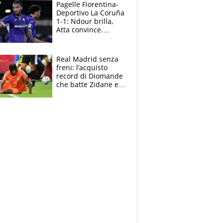
adesso
Pagelle Fiorentina-
Deportivo La Coruña
1-1: Ndour brilla,
Atta convince.
Pongracic rovina
tutto nel finale
Real Madrid senza
freni: l’acquisto
record di Diomande
che batte Zidane e
Ronaldo. Vinicius
rinnova: le cifre