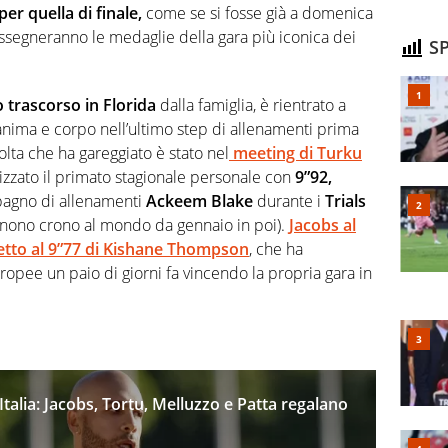
per quella di finale,
come se si fosse già a domenica
ssegneranno le medaglie della gara più iconica dei
SP
 trascorso in Florida
dalla famiglia, è rientrato a
anima e corpo nell’ultimo step di allenamenti prima
olta che ha gareggiato è stato nel
meeting di Turku
izzato il primato stagionale personale con
9”92,
pagno di allenamenti
Ackeem Blake
durante i
Trials
nono crono al mondo da gennaio in poi).
Jacobs al
tto al 9”77 di Kishane Thompson
, che ha
ropee un paio di giorni fa vincendo la propria gara in
alia: Jacobs, Tortu, Melluzzo e Patta regalano