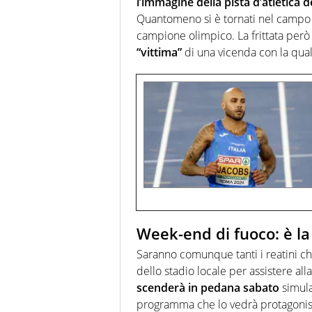
l’immagine della pista d’atletica de
Quantomeno si è tornati nel campo d
campione olimpico. La frittata però 
“vittima”
di una vicenda con la qual
Week-end di fuoco: è la
Saranno comunque tanti i reatini c
dello stadio locale per assistere alla
scenderà in pedana sabato
simula
programma che lo vedrà protagonist