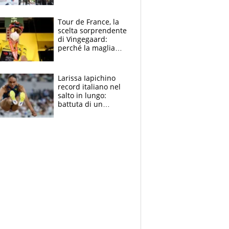
rito della Norvegia
di Haaland e
compagni
Tour de France, la
scelta sorprendente
di Vingegaard:
perché la maglia
gialla indossa la
mascherina, il
rischio da evitare
Larissa Iapichino
record italiano nel
salto in lungo:
battuta di un
centimetro mamma
Fiona May