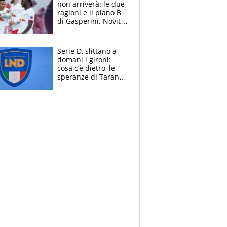
non arriverà: le due
ragioni e il piano B
di Gasperini. Novità
su Pellegrini e
Cacciamani
Serie D, slittano a
domani i gironi:
cosa c’è dietro, le
speranze di Taranto
e Messina, chi può
essere ripescato