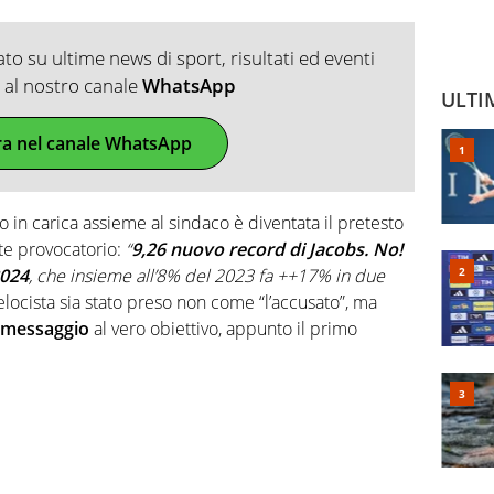
o su ultime news di sport, risultati ed eventi
ti al nostro canale
WhatsApp
ULTI
ra nel canale WhatsApp
 in carica assieme al sindaco è diventata il pretesto
te provocatorio:
“
9,26 nuovo record di
Jacobs. No!
2024
, che insieme all’8% del 2023 fa ++17% in due
elocista sia stato preso non come “l’accusato”, ma
messaggio
al vero obiettivo, appunto il primo