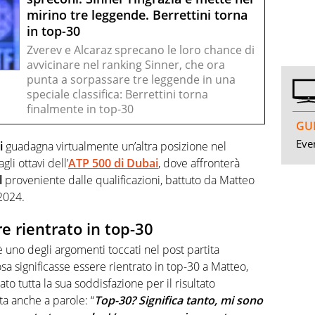
mirino tre leggende. Berrettini torna
in top-30
Zverev e Alcaraz sprecano le loro chance di
avvicinare nel ranking Sinner, che ora
punta a sorpassare tre leggende in una
speciale classifica: Berrettini torna
finalmente in top-30
GUI
Even
i
guadagna virtualmente un’altra posizione nel
li ottavi dell’
ATP 500 di Dubai
, dove affronterà
l
proveniente dalle qualificazioni, battuto da Matteo
2024.
re rientrato in top-30
 uno degli argomenti toccati nel post partita
cosa significasse essere rientrato in top-30 a Matteo,
o tutta la sua soddisfazione per il risultato
ta anche a parole: “
Top-30? Significa tanto, mi sono