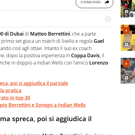
CONDIVIDI
cio personale e professionale. Ama raccontare lo sport
l tempo reale: la verità della dirette non sono opinioni
0 di Dubai
di
Matteo Berrettini
, che a parte
 primo set gioca un match di livello e regola
Gael
ando così agli ottavi. Intanto il suo ex coach
he, dopo la positiva esperienza in
Coppa Davis
, il
anche in doppio a Indian Wells con l’amico
Lorenzo
ca, poi si aggiudica il parziale
la pratica
trato in top-30
io Berrettini e Sonego a Indian Wells
ima spreca, poi si aggiudica il