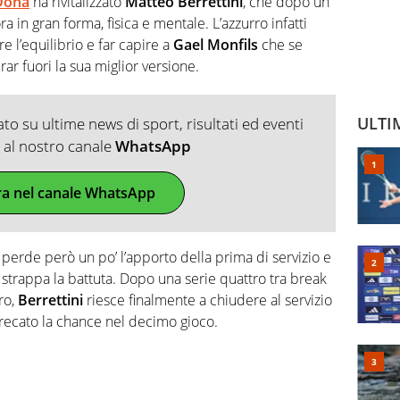
Doha
ha rivitalizzato
Matteo Berrettini
, che dopo un
 in gran forma, fisica e mentale. L’azzurro infatti
 l’equilibrio e far capire a
Gael Monfils
che se
rar fuori la sua miglior versione.
ULTI
o su ultime news di sport, risultati ed eventi
ti al nostro canale
WhatsApp
ra nel canale WhatsApp
 perde però un po’ l’apporto della prima di servizio e
i strappa la battuta. Dopo una serie quattro tra break
ro,
Berrettini
riesce finalmente a chiudere al servizio
ecato la chance nel decimo gioco.