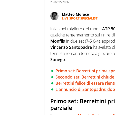
25/02/25 20:32
Matteo Morace
LIVE SPORT SPECIALIST
La multimedialità quale approc
focalizzando ogni attenzione su
Inizia nel migliore dei modi l’
ATP 50
ma fatti
qualche tentennamento sul finire di
Monfils
in due set (7-5 6-4), approd
Vincenzo
Santopadre
ha svelato c
tennista romano tornerà a giocare 
Sonego
.
Primo set: Berrettini prima spre
Secondo set: Berrettini chiude 
Berrettini felice di essere rien
L’annuncio di Santopadre: dopp
Primo set: Berrettini pr
parziale