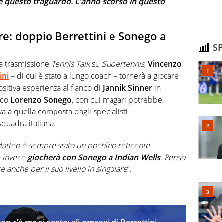
 questo traguardo. L’anno scorso in questo
e: doppio Berrettini e Sonego a
SP
la trasmissione
Tennis Talk
su
Supertennis
,
Vincenzo
ini
– di cui è stato a lungo coach – tornerà a giocare
sitiva esperienza al fianco di
Jannik Sinner
in
ico
Lorenzo Sonego
, con cui magari potrebbe
a a quella composta dagli specialisti
squadra italiana.
atteo è sempre stato un pochino reticente
 e invece
giocherà con Sonego a Indian Wells
. Penso
e anche per il suo livello in singolare
”.
on c’è ma si sente: gli omaggi di Berrettini,