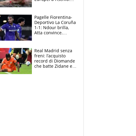
allenamenti fermi,
cosa succede
adesso
Pagelle Fiorentina-
Deportivo La Coruña
1-1: Ndour brilla,
Atta convince.
Pongracic rovina
tutto nel finale
Real Madrid senza
freni: l’acquisto
record di Diomande
che batte Zidane e
Ronaldo. Vinicius
rinnova: le cifre