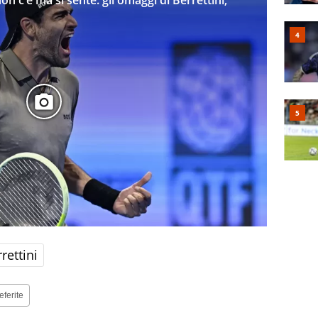
rettini
eferite