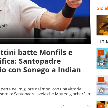
Gioie
ULTI
ttini batte Monfils e
sifica: Santopadre
io con Sonego a Indian
 parte nel migliore dei modi con una vittoria
esordio: Santopadre svela che Matteo giocherà in