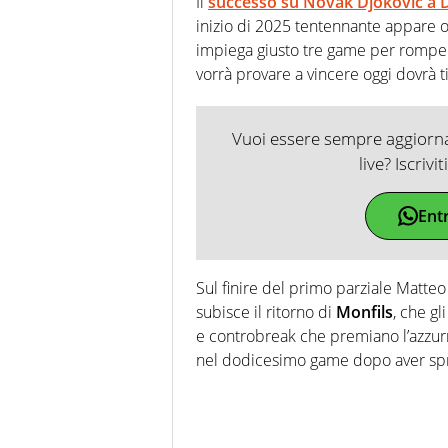
Il
successo su
Novak Djokovic
a 
inizio di 2025 tentennante appare ora
impiega giusto tre game per rompere
vorrà provare a vincere oggi dovrà ti
Vuoi essere sempre aggiornat
live? Iscrivi
Ent
Sul finire del primo parziale Matteo
subisce il ritorno di
Monfils
, che gl
e controbreak che premiano l’azzur
nel dodicesimo game dopo aver spr