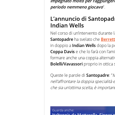
impegnato molto per raggiungere
periodo nemmeno giocavo
“.
L’annuncio di Santopadr
Indian Wells
Nel corso di un’intervento durante 
Santopadre
ha svelato che
Berrett
in doppio a
Indian Wells
dopo la po
Coppa Davis
e che lo farà con l’am
formare anche una coppia alternativ
Bolelli/Vavassori
proprio in ottica 
Queste le parole di
Santopadre
: ”
M
nell’affrontare la doppia specialità
che sia un’ottima scelta, è important
Italtennis da Mattarella, Sinner n