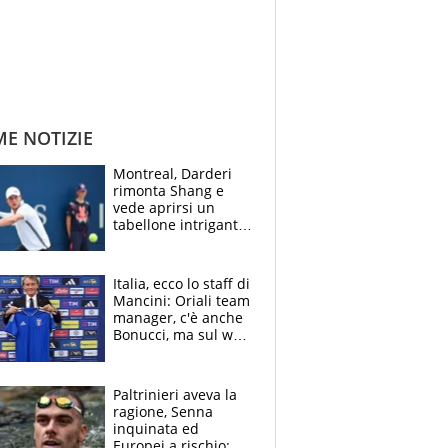
ME NOTIZIE
Montreal, Darderi
rimonta Shang e
vede aprirsi un
tabellone intrigante:
"Penso solo a
Borges, ma sono
felice del mio livello"
Italia, ecco lo staff di
Mancini: Oriali team
manager, c'è anche
Bonucci, ma sul web
infuria la polemica
Paltrinieri aveva la
ragione, Senna
inquinata ed
Europei a rischio: