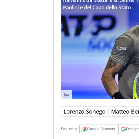
Paolini e del Capo dello Stato
Ipa
Lorenzo Sonego
Matteo Ber
Seguici su:
Google Discover
Fonti pr