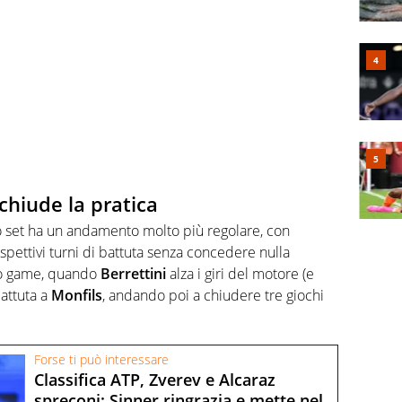
chiude la pratica
o set ha un andamento molto più regolare, con
ispettivi turni di battuta senza concedere nulla
imo game, quando
Berrettini
alza i giri del motore (e
battuta a
Monfils
, andando poi a chiudere tre giochi
Forse ti può interessare
Classifica ATP, Zverev e Alcaraz
spreconi: Sinner ringrazia e mette nel