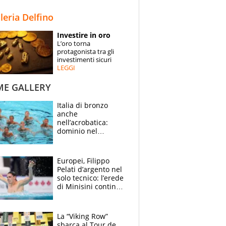
STORIE
lleria Delfino
SPECIALI
Investire in oro
L’oro torna
ESPERTI
protagonista tra gli
investimenti sicuri
LEGGI
CONTATTI
ME GALLERY
Italia di bronzo
anche
nell’acrobatica:
dominio nel
medagliere, ora
tocca a Ceccon, Curti
e compagni
Europei, Filippo
continuare
Pelati d’argento nel
solo tecnico: l’erede
di Minisini continua
a stupire, Los
Angeles è già nel
mirino
La “Viking Row”
sbarca al Tour de