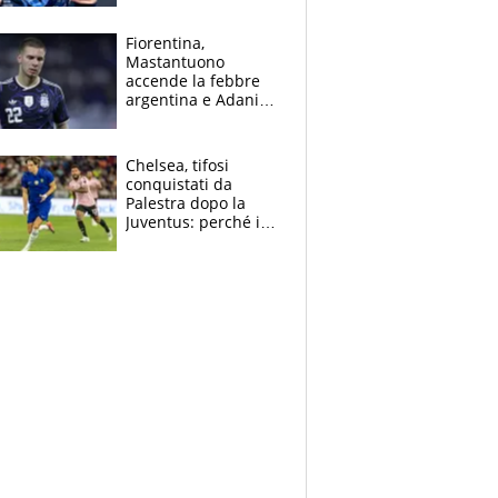
Giampaolo
giornalista, mamma
Fiorentina,
insegnante e il
Mastantuono
fratello calciatore
accende la febbre
argentina e Adani
impazzisce. Ma
Antognoni ‘rovina la
festa’ a Commisso
Chelsea, tifosi
conquistati da
Palestra dopo la
Juventus: perché i
fan dei Blues sono
pazzi dell’azzurro