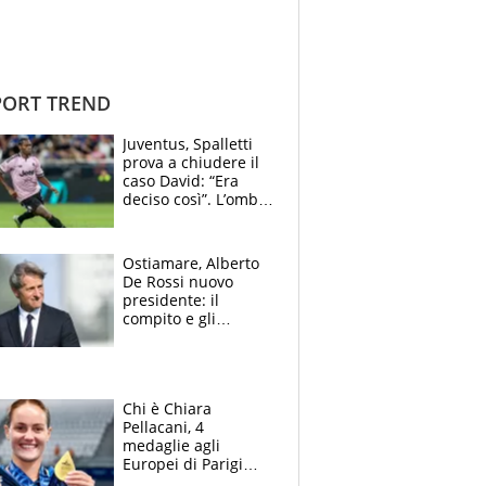
ORT TREND
Juventus, Spalletti
prova a chiudere il
caso David: “Era
deciso così”. L’ombra
di Zirkzee e la
sentenza dei tifosi
Ostiamare, Alberto
De Rossi nuovo
presidente: il
compito e gli
obiettivi ricevuti dal
figlio Daniele
Chi è Chiara
Pellacani, 4
medaglie agli
Europei di Parigi
2026, papà