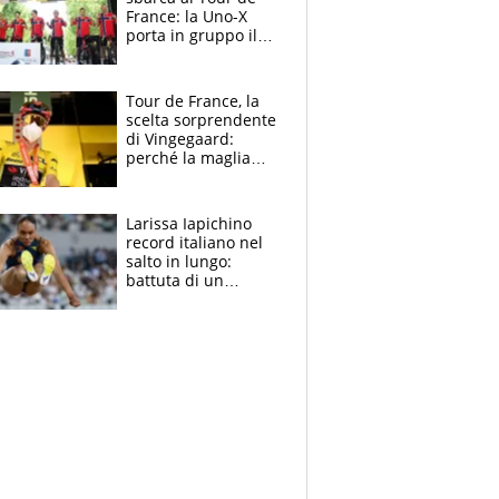
France: la Uno-X
porta in gruppo il
rito della Norvegia
di Haaland e
compagni
Tour de France, la
scelta sorprendente
di Vingegaard:
perché la maglia
gialla indossa la
mascherina, il
rischio da evitare
Larissa Iapichino
record italiano nel
salto in lungo:
battuta di un
centimetro mamma
Fiona May