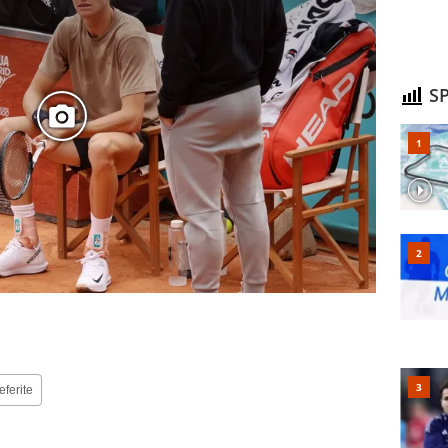
SP
eferite