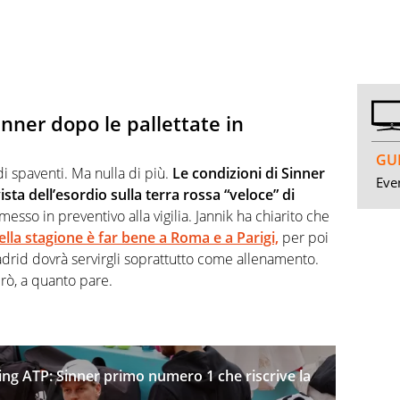
nner dopo le pallettate in
GUI
di spaventi. Ma nulla di più.
Le condizioni di Sinner
Even
ta dell’esordio sulla terra rossa “veloce” di
sso in preventivo alla vigilia. Jannik ha chiarito che
della stagione è far bene a Roma e a Parigi,
per poi
adrid dovrà servirgli soprattutto come allenamento.
rò, a quanto pare.
anking ATP: Sinner primo numero 1 che riscrive la