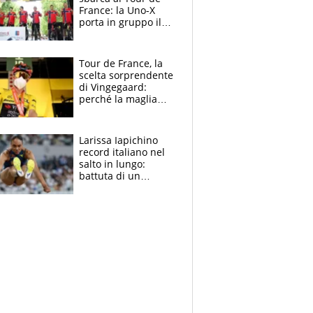
France: la Uno-X
porta in gruppo il
rito della Norvegia
di Haaland e
compagni
Tour de France, la
scelta sorprendente
di Vingegaard:
perché la maglia
gialla indossa la
mascherina, il
rischio da evitare
Larissa Iapichino
record italiano nel
salto in lungo:
battuta di un
centimetro mamma
Fiona May