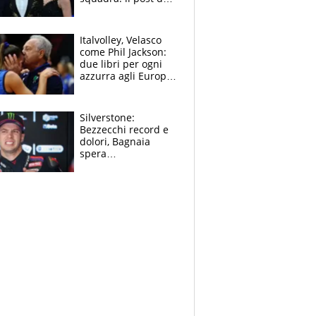
figlio di Amadeus e
Sanremo sullo
sfondo
Italvolley, Velasco
come Phil Jackson:
due libri per ogni
azzurra agli Europei.
Quello per Sylla è
“geniale”
Silverstone:
Bezzecchi record e
dolori, Bagnaia
spera
nell'antidolorifico,
Marquez si tira fuori
e vota Aprilia