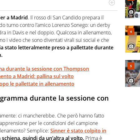
 il glossario del calcio in una nicchia di esperti, lui ne
a svista arbitrale né gli umori social del mondo delle
er a Madrid
. Il rosso di San Candido prepara il
ndo turno contro l’amico Lorenzo Sonego: un derby
ra in Davis e nel doppio. Qualcosa in allenamento,
o i video che sono diventati virali sui social e che
ia stato letteralmente preso a pallettate durante
.
ma durante la sessione con Thompson
ento a Madrid: pallina sul volto
po le pallettate in allenamento
rogramma durante la sessione con
vviamente: ci mancherebbe. Che però hanno fatto
l’apprensione per le condizioni del campione
allenamento? Semplice:
Sinner è stato colpito in
 schiena, quindi da un’altra al volto.
Prima è