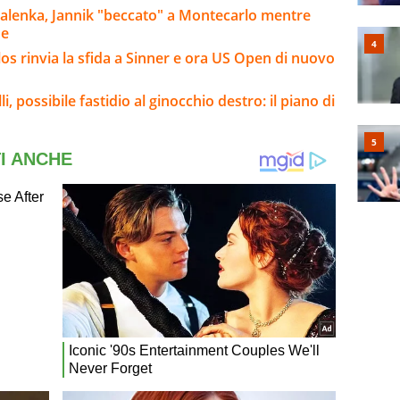
balenka, Jannik "beccato" a Montecarlo mentre
ue
arlos rinvia la sfida a Sinner e ora US Open di nuovo
, possibile fastidio al ginocchio destro: il piano di