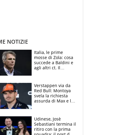
ME NOTIZIE
Italia, le prime
mosse di Zola: cosa
succede a Baldini e
agli altri ct. Il
Borussia tenta un
altro sgarbo agli
azzurri
Verstappen via da
Red Bull: Montoya
svela la richiesta
assurda di Max e lo
avverte: “Sicuro
Mercedes e
McLaren siano
Udinese, Josè
meglio?”
Sebastiani termina il
ritiro con la prima
squadra: il post del