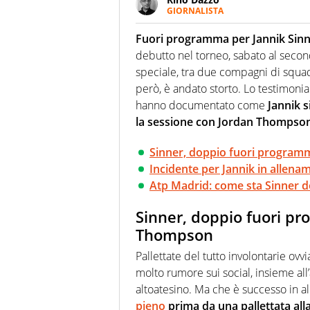
GIORNALISTA
Se mai ci fosse modo di traslare
farebbe parte. Non si perde un
Fuori programma per Jannik Sinn
curve
debutto nel torneo, sabato al seco
speciale, tra due compagni di squad
però, è andato storto. Lo testimonian
hanno documentato come
Jannik s
la sessione con Jordan Thompson
Sinner, doppio fuori program
Incidente per Jannik in allenam
Atp Madrid: come sta Sinner do
Sinner, doppio fuori p
Thompson
Pallettate del tutto involontarie o
molto rumore sui social, insieme al
altoatesino. Ma che è successo in 
pieno
prima da una pallettata alla