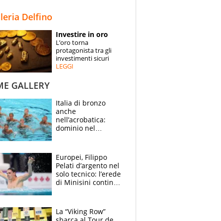
STORIE
lleria Delfino
SPECIALI
Investire in oro
L’oro torna
ESPERTI
protagonista tra gli
investimenti sicuri
LEGGI
CONTATTI
ME GALLERY
Italia di bronzo
anche
nell’acrobatica:
dominio nel
medagliere, ora
tocca a Ceccon, Curti
e compagni
Europei, Filippo
continuare
Pelati d’argento nel
solo tecnico: l’erede
di Minisini continua
a stupire, Los
Angeles è già nel
mirino
La “Viking Row”
sbarca al Tour de