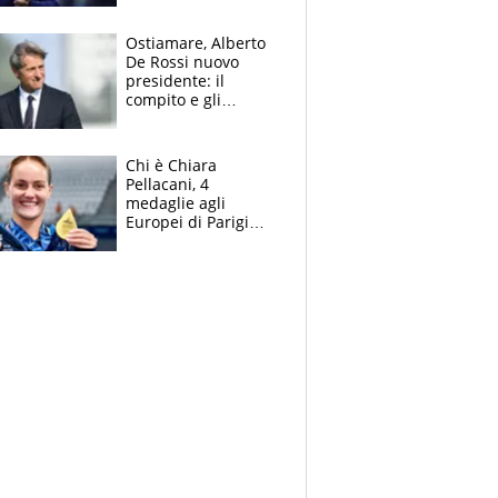
mondo) guadagna
solo 1,4 milioni
Ostiamare, Alberto
all'anno
De Rossi nuovo
presidente: il
compito e gli
obiettivi ricevuti dal
figlio Daniele
Chi è Chiara
Pellacani, 4
medaglie agli
Europei di Parigi
2026, papà
Giampaolo
giornalista, mamma
insegnante e il
fratello calciatore