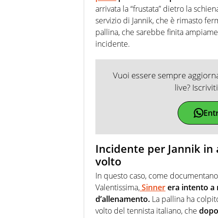
arrivata la “frustata” dietro la sch
servizio di Jannik, che è rimasto fe
pallina, che sarebbe finita ampiamen
incidente.
Vuoi essere sempre aggiornat
live? Iscrivi
Ent
Incidente per Jannik in
volto
In questo caso, come documentano al
Valentissima,
Sinner
era intento a
d’allenamento.
La pallina ha colpito
volto del tennista italiano, che
dopo 