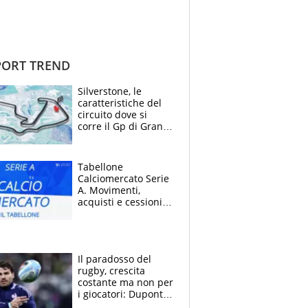
ORT TREND
Silverstone, le
caratteristiche del
circuito dove si
corre il Gp di Gran
Bretagna del
Motomondiale
Tabellone
Calciomercato Serie
A. Movimenti,
acquisti e cessioni:
estate 2026-27
Il paradosso del
rugby, crescita
costante ma non per
i giocatori: Dupont
(il più pagato al