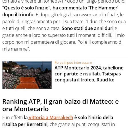
tornato a vincere un torneo ATP dopo un lungo periodo buio.
“Questo è solo l’inizio”, ha commentato ‘The Hammer’
dopo il trionfo.
E dopo gli elogi al suo avversario in finale, le
parole di ringraziamento per il suo team: “I due che sono qua
e tutti quelli che sono a casa.
Sono stati due anni duri
e
grazie anche a loro ho superato tutti i momenti difficili. Il mio
corpo non mi permetteva di giocare. Poi è il compleanno di
mia mamma”.
Forse ti può interessare
ATP Montecarlo 2024, tabellone
con partite e risultati. Tsitsipas
conquista il trofeo, Ruud ko
Ranking ATP, il gran balzo di Matteo: e
ora Montecarlo
E in effetti
la
vittoria a Marrakech
è solo l’inizio della
risalita per Berrettini,
che grazie ai punti conquistati in