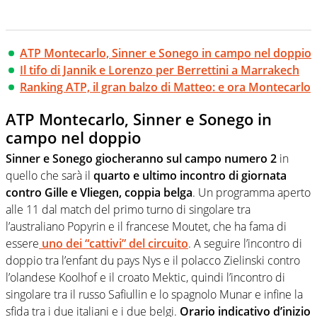
ATP Montecarlo, Sinner e Sonego in campo nel doppio
Il tifo di Jannik e Lorenzo per Berrettini a Marrakech
Ranking ATP, il gran balzo di Matteo: e ora Montecarlo
ATP Montecarlo, Sinner e Sonego in
campo nel doppio
Sinner e Sonego giocheranno sul campo numero 2
in
quello che sarà il
quarto e ultimo incontro di giornata
contro Gille e Vliegen, coppia belga
. Un programma aperto
alle 11 dal match del primo turno di singolare tra
l’australiano Popyrin e il francese Moutet, che ha fama di
essere
uno dei “cattivi” del circuito
. A seguire l’incontro di
doppio tra l’enfant du pays Nys e il polacco Zielinski contro
l’olandese Koolhof e il croato Mektic, quindi l’incontro di
singolare tra il russo Safiullin e lo spagnolo Munar e infine la
sfida tra i due italiani e i due belgi.
Orario indicativo d’inizio