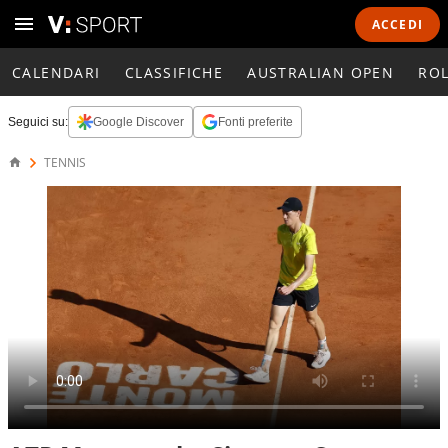
ACCEDI
CALENDARI
CLASSIFICHE
AUSTRALIAN OPEN
RO
Seguici su:
Google Discover
Fonti preferite
TENNIS