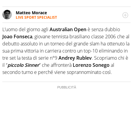
Matteo Morace
LIVE SPORT SPECIALIST
La multimedialità quale approccio personale e
professionale. Ama raccontare lo sport focalizzando ogni
L’uomo del giorno agli
Australian Open
è senza dubbio
attenzione sul tempo reale: la verità della dirette non
Joao Fonseca
, giovane tennista brasiliano classe 2006 che al
sono opinioni ma fatti
debutto assoluto in un torneo del grande slam ha ottenuto la
sua prima vittoria in carriera contro un top-10 eliminando in
tre set la testa di serie n°9
Andrey Rublev
. Scopriamo chi è
il “
piccolo Sinner
” che affronterà
Lorenzo Sonego
al
secondo turno e perché viene soprannominato così.