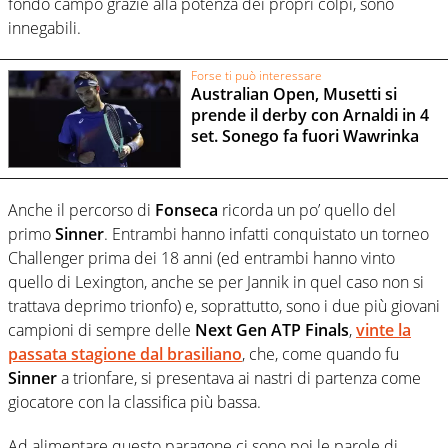
fondo campo grazie alla potenza dei propri colpi, sono
innegabili.
Forse ti può interessare
Australian Open, Musetti si
prende il derby con Arnaldi in 4
set. Sonego fa fuori Wawrinka
Anche il percorso di
Fonseca
ricorda un po’ quello del
primo
Sinner
. Entrambi hanno infatti conquistato un torneo
Challenger prima dei 18 anni (ed entrambi hanno vinto
quello di Lexington, anche se per Jannik in quel caso non si
trattava deprimo trionfo) e, soprattutto, sono i due più giovani
campioni di sempre delle
Next Gen ATP Finals
,
vinte la
passata stagione dal brasiliano
, che, come quando fu
Sinner
a trionfare, si presentava ai nastri di partenza come
giocatore con la classifica più bassa.
Ad alimentare questo paragone ci sono poi le parole di