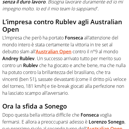
senza il duro lavoro
. Bisogna lavorare duramente ed io mi
impegno molto. Io ed il mio team lo sappiamo
”.
L’impresa contro Rublev agli Australian
Open
L’impresa che però ha portato
Fonseca
all’attenzione del
mondo intero è stata certamente la vittoria in tre set al
debutto slam all’
Australian Open
contro il n°9 al mondo
Andrey Rublev
. Un successo arrivato tutto per merito suo
contro un
Rublev
che ha giocato e anche bene, ma che nulla
ha potuto contro la brillantezza del brasiliano, che tra
vincenti (ben 51), sassate devastanti (come il dritto più veloce
del torneo, 181 km/h) e tie-break giocati alla perfezione non
ha lasciato scampo all’avversario.
Ora la sfida a Sonego
Dopo questa bella vittoria difficile che
Fonseca
voglia
fermarsi. E allora a preoccuparsi adesso è
Lorenzo Sonego
,
suo prossimo rivale al secondo turno dell’
Australian Open