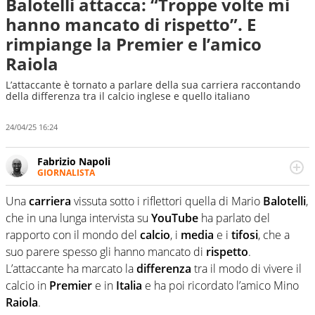
Balotelli attacca: “Troppe volte mi
hanno mancato di rispetto”. E
rimpiange la Premier e l’amico
Raiola
L’attaccante è tornato a parlare della sua carriera raccontando
della differenza tra il calcio inglese e quello italiano
24/04/25 16:24
Fabrizio Napoli
GIORNALISTA
Giornalista professionista, per Virgilio Sport segue anche
il calcio ma è con la pallanuoto che esalta competenze e
Una
carriera
vissuta sotto i riflettori quella di Mario
Balotelli
,
passioni. Cura la comunicazione di HaBaWaBa, il più
che in una lunga intervista su
YouTube
ha parlato del
grande festival di waterpolo per bambini al mondo
rapporto con il mondo del
calcio
, i
media
e i
tifosi
, che a
suo parere spesso gli hanno mancato di
rispetto
.
L’attaccante ha marcato la
differenza
tra il modo di vivere il
calcio in
Premier
e in
Italia
e ha poi ricordato l’amico Mino
Raiola
.