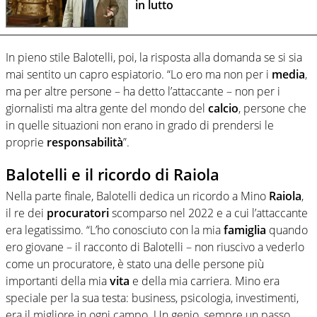
in lutto
In pieno stile Balotelli, poi, la risposta alla domanda se si sia
mai sentito un capro espiatorio. “Lo ero ma non per i
media
,
ma per altre persone – ha detto l’attaccante –
non per i
giornalisti ma altra gente del mondo del
calcio
, persone che
in quelle situazioni non erano in grado di prendersi le
proprie
responsabilità
”.
Balotelli e il ricordo di Raiola
Nella parte finale, Balotelli dedica un ricordo a Mino
Raiola
,
il re dei
procuratori
scomparso nel 2022 e a cui l’attaccante
era legatissimo. “L’ho conosciuto con la mia
famiglia
quando
ero giovane – il racconto di Balotelli – non riuscivo a vederlo
come un procuratore, è stato una delle persone più
importanti della mia
vita
e della mia carriera. Mino era
speciale per la sua testa: business, psicologia, investimenti,
era il migliore in ogni campo. Un genio, sempre un passo