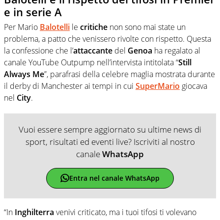
e in serie A
Per Mario
Balotelli
le
critiche
non sono mai state un
problema, a patto che venissero rivolte con rispetto. Questa
la confessione che l’
attaccante
del
Genoa
ha regalato al
canale YouTube Outpump nell’intervista intitolata “
Still
Always Me
”, parafrasi della celebre maglia mostrata durante
il derby di Manchester ai tempi in cui
SuperMario
giocava
nel
City
.
Vuoi essere sempre aggiornato su ultime news di
sport, risultati ed eventi live? Iscriviti al nostro
canale
WhatsApp
Entra nel canale WhatsApp
“In
Inghilterra
venivi criticato, ma i tuoi tifosi ti volevano