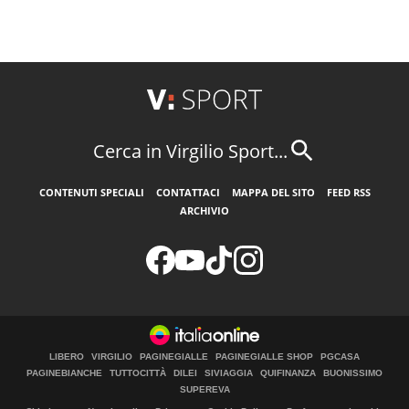
Cerca in Virgilio Sport...
CONTENUTI SPECIALI
CONTATTACI
MAPPA DEL SITO
FEED RSS
ARCHIVIO
LIBERO
VIRGILIO
PAGINEGIALLE
PAGINEGIALLE SHOP
PGCASA
PAGINEBIANCHE
TUTTOCITTÀ
DILEI
SIVIAGGIA
QUIFINANZA
BUONISSIMO
SUPEREVA