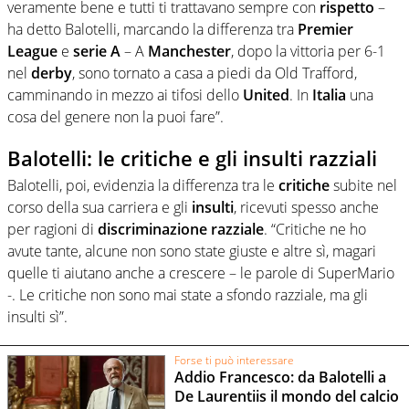
veramente bene e tutti ti trattavano sempre con
rispetto
–
ha detto Balotelli, marcando la differenza tra
Premier
League
e
serie A
– A
Manchester
, dopo la vittoria per 6-1
nel
derby
, sono tornato a casa a piedi da Old Trafford,
camminando in mezzo ai tifosi dello
United
. In
Italia
una
cosa del genere non la puoi fare”.
Balotelli: le critiche e gli insulti razziali
Balotelli, poi, evidenzia la differenza tra le
critiche
subite nel
corso della sua carriera e gli
insulti
, ricevuti spesso anche
per ragioni di
discriminazione
razziale
. “Critiche ne ho
avute tante, alcune non sono state giuste e altre sì, magari
quelle ti aiutano anche a crescere – le parole di SuperMario
-. Le critiche non sono mai state a sfondo razziale, ma gli
insulti sì”.
Forse ti può interessare
Addio Francesco: da Balotelli a
De Laurentiis il mondo del calcio