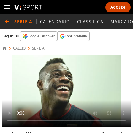
ACCEDI
SERIE A
CALENDARIO
CLASSIFICA
MARCATO
Seguici su:
Google Discover
Fonti preferite
CALCIO
SERIE A