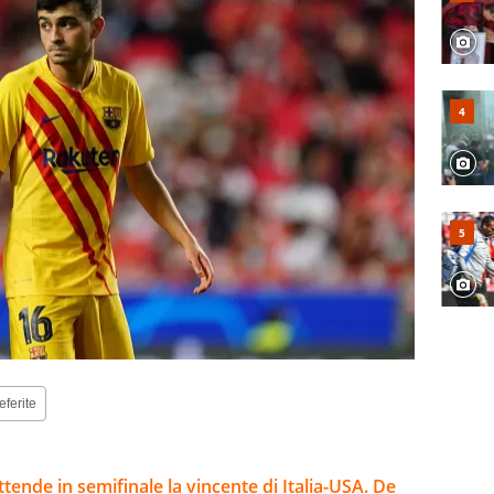
eferite
ttende in semifinale la vincente di Italia-USA. De