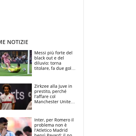
ME NOTIZIE
Messi più forte del
black out e del
diluvio: torna
titolare, fa due gol e
un assist e trascina
l'Inter Miami, altro
che ritiro
Zirkzee alla Juve in
prestito, perché
l'affare col
Manchester United
è possibile: un club
stringe per Vlahovic
Inter, per Romero il
problema non è
l'Atletico Madrid
bensì Pavard: il no