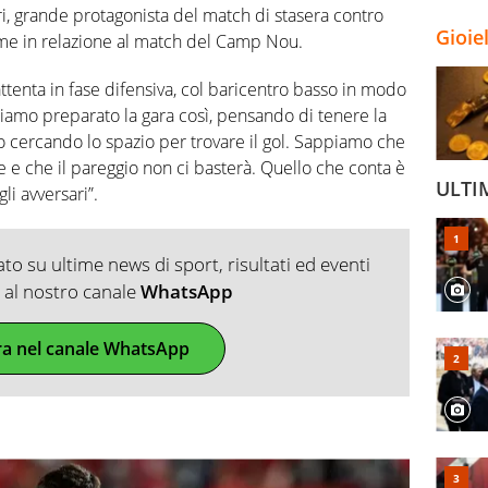
ri, grande protagonista del match di stasera contro
Gioie
Prime in relazione al match del Camp Nou.
attenta in fase difensiva, col baricentro basso in modo
iamo preparato la gara così, pensando di tenere la
so cercando lo spazio per trovare il gol. Sappiamo che
e e che il pareggio non ci basterà. Quello che conta è
ULTI
li avversari”.
o su ultime news di sport, risultati ed eventi
ti al nostro canale
WhatsApp
ra nel canale WhatsApp