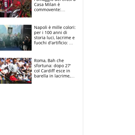
Casa Milan è
commovente:
maglie, bandiere,
sciarpe, lacrime e
bigliettini
Napoli è mille colori:
per i 100 anni di
storia luci, lacrime e
fuochi d'artificio: De
Laurentiis salta al
coro anti-Juve
Roma, Bah che
sfortuna: dopo 27'
col Cardiff esce in
barella in lacrime,
Dybala rigore da
schiaffi, i giallorossi
prendono 3 gol in
45'