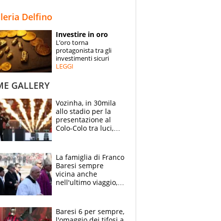
STORIE
lleria Delfino
SPECIALI
Investire in oro
L’oro torna
ESPERTI
protagonista tra gli
investimenti sicuri
LEGGI
CONTATTI
ME GALLERY
Vozinha, in 30mila
allo stadio per la
presentazione al
Colo-Colo tra luci,
spettacolo, elicotteri
e paracadutisti
La famiglia di Franco
Baresi sempre
vicina anche
nell'ultimo viaggio,
la moglie Maura, i
figli e i suoi cari
circondati
Baresi 6 per sempre,
dall'affetto dei tifosi
l'omaggio dei tifosi a