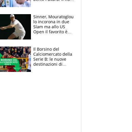
del francese
allontana l'argentino
Sinner, Mouratoglou
lo incorona in due
Slam ma allo US
Open il favorito è
Alcaraz. Laila,
passerella nel
museo
Il Borsino del
Calciomercato della
Serie B: le nuove
destinazioni di
Pittarello, Dorval e
Parigi