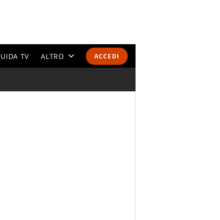
UIDA TV
ALTRO
ACCEDI
CALENDARI E CLASSIFICHE
ALTRI SPORT
MONDIALI 2026
OLIMPIADI
GOSSIP
LIFESTYLE