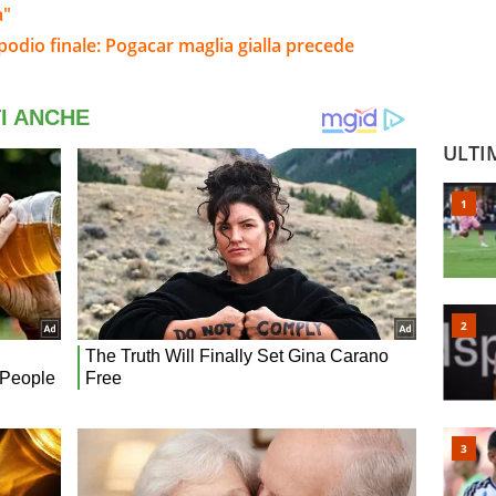
a"
 podio finale: Pogacar maglia gialla precede
ULTI