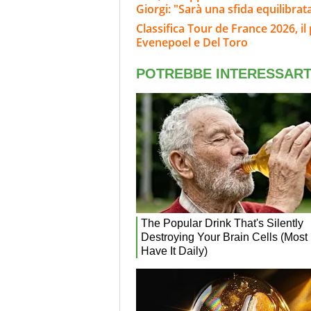
Giorgi: "Sarà una sfida equilibrat
Classifica Tour de France 2026, il
Evenepoel e Del Toro