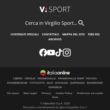
Cerca in Virgilio Sport...
CONTENUTI SPECIALI
CONTATTACI
MAPPA DEL SITO
FEED RSS
ARCHIVIO
LIBERO
VIRGILIO
PAGINEGIALLE
PAGINEGIALLE SHOP
PGCASA
PAGINEBIANCHE
TUTTOCITTÀ
DILEI
SIVIAGGIA
QUIFINANZA
BUONISSIMO
SUPEREVA
Chi siamo
Note Legali
Privacy
Cookie Policy
Preferenze sui cookie
Aiuto
© Italiaonline S.p.A. 2026
Direzione e coordinamento di Libero Acquisition S.á r.l.