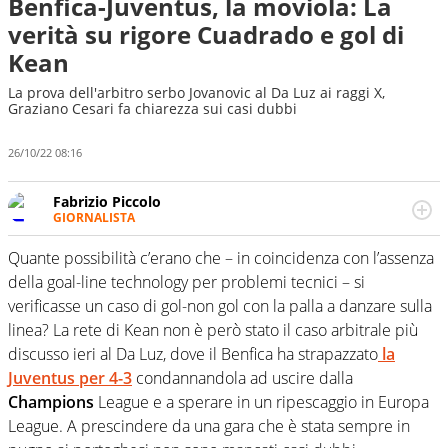
Benfica-Juventus, la moviola: La
verità su rigore Cuadrado e gol di
Kean
La prova dell'arbitro serbo Jovanovic al Da Luz ai raggi X,
Graziano Cesari fa chiarezza sui casi dubbi
26/10/22 08:16
Fabrizio Piccolo
GIORNALISTA
Nella sua carriera ha seguito numerose manifestazioni
sportive e collaborato con agenzie e testate. Esperienza,
Quante possibilità c’erano che – in coincidenza con l’assenza
competenza, conoscenza e memoria storica. Si occupa
della goal-line technology per problemi tecnici – si
prevalentemente di calcio
verificasse un caso di gol-non gol con la palla a danzare sulla
linea? La rete di Kean non è però stato il caso arbitrale più
discusso ieri al Da Luz, dove il Benfica ha strapazzato
la
Juventus per 4-3
condannandola ad uscire dalla
Champions
League e a sperare in un ripescaggio in Europa
League. A prescindere da una gara che è stata sempre in