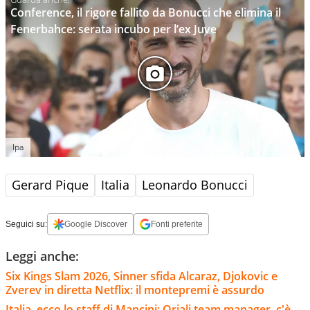
Conference, il rigore fallito da Bonucci che elimina il
Fenerbahce: serata incubo per l’ex Juve
Ipa
Gerard Pique
Italia
Leonardo Bonucci
Seguici su:
Google Discover
Fonti preferite
Leggi anche:
Six Kings Slam 2026, Sinner sfida Alcaraz, Djokovic e
Zverev in diretta Netflix: il montepremi è assurdo
Italia, ecco lo staff di Mancini: Oriali team manager, c'è