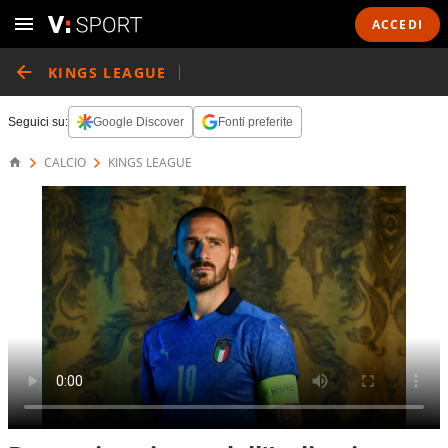
ACCEDI
KINGS LEAGUE
Seguici su:
Google Discover
Fonti preferite
CALCIO
KINGS LEAGUE