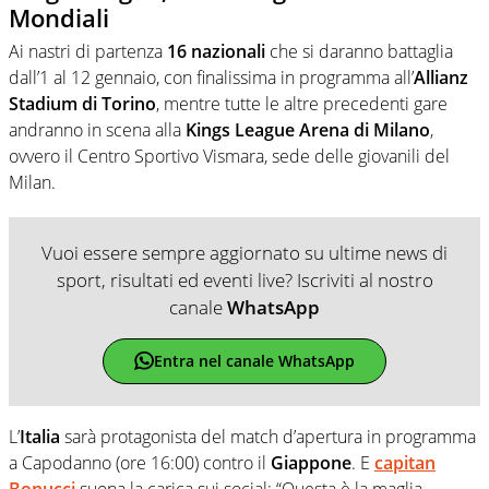
Mondiali
Ai nastri di partenza
16 nazionali
che si daranno battaglia
dall’1 al 12 gennaio, con finalissima in programma all’
Allianz
Stadium di Torino
, mentre tutte le altre precedenti gare
andranno in scena alla
Kings League Arena di Milano
,
ovvero il Centro Sportivo Vismara, sede delle giovanili del
Milan.
Vuoi essere sempre aggiornato su ultime news di
sport, risultati ed eventi live? Iscriviti al nostro
canale
WhatsApp
Entra nel canale WhatsApp
L’
Italia
sarà protagonista del match d’apertura in programma
a Capodanno (ore 16:00) contro il
Giappone
. E
capitan
Bonucci
suona la carica sui social: “Questa è la maglia