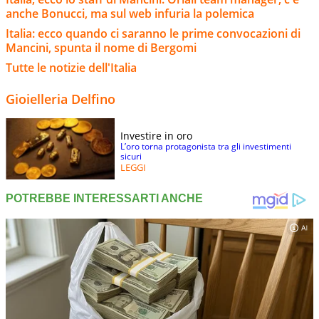
anche Bonucci, ma sul web infuria la polemica
Italia: ecco quando ci saranno le prime convocazioni di
Mancini, spunta il nome di Bergomi
Tutte le notizie dell'Italia
Gioielleria Delfino
Investire in oro
L’oro torna protagonista tra gli investimenti
sicuri
LEGGI