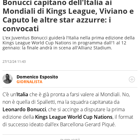
Bonucci capitano dell'Italia ai
Mondiali di Kings League, Viviano e
Caputo le altre star azzurre: i
convocati
L'ex Juventus Bonucci guiderà l'Italia nella prima edizione della
Kings League World Cup Nations in programma dall'1 al 12
gennaio: la finale andrà in scena all'Allianz Stadium.
27/12/24 11:43
Domenico Esposito
GIORNALISTA
Da vent’anni in campo e sul campo per vivere ogni evento
in tutte le sue sfaccettature. Passione smisurata per il
C’è un’
Italia
che è già pronta a farsi valere ai Mondiali. No,
calcio e per la sfera di cuoio. Il pallone è una cosa
non è quella di Spalletti, ma la squadra capitanata da
serissima, guai a dirgli di no
Leonardo Bonucci
, che si accinge a disputare la prima
edizione della
Kings League World Cup Nations
, il format
di successo ideato dall’ex Barcellona Gerard Piqué.