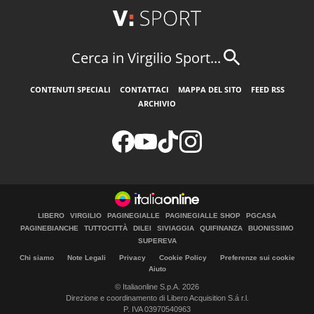
Cerca in Virgilio Sport...
CONTENUTI SPECIALI
CONTATTACI
MAPPA DEL SITO
FEED RSS
ARCHIVIO
LIBERO
VIRGILIO
PAGINEGIALLE
PAGINEGIALLE SHOP
PGCASA
PAGINEBIANCHE
TUTTOCITTÀ
DILEI
SIVIAGGIA
QUIFINANZA
BUONISSIMO
SUPEREVA
Chi siamo
Note Legali
Privacy
Cookie Policy
Preferenze sui cookie
Aiuto
© Italiaonline S.p.A. 2026
Direzione e coordinamento di Libero Acquisition S.á r.l.
P. IVA 03970540963