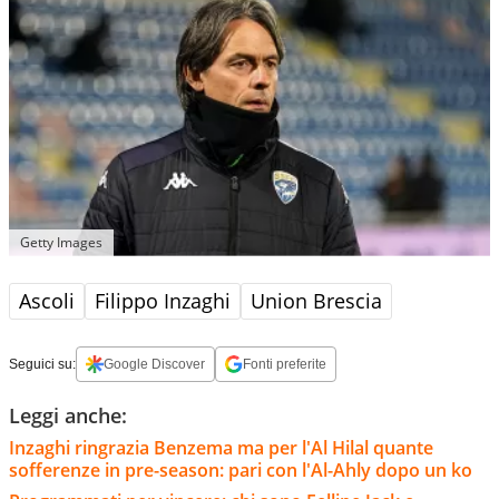
Getty Images
Ascoli
Filippo Inzaghi
Union Brescia
Seguici su:
Google Discover
Fonti preferite
Leggi anche:
Inzaghi ringrazia Benzema ma per l'Al Hilal quante
sofferenze in pre-season: pari con l'Al-Ahly dopo un ko