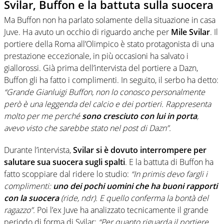
Svilar, Buffon e la battuta sulla suocera
Ma Buffon non ha parlato solamente della situazione in casa
Juve. Ha avuto un occhio di riguardo anche per
Mile
Svilar
. Il
portiere della Roma all’Olimpico è stato protagonista di una
prestazione eccezionale, in più occasioni ha salvato i
giallorossi. Già prima dell’intervista del portiere a Dazn,
Buffon gli ha fatto i complimenti. In seguito, il serbo ha detto:
“Grande Gianluigi Buffon, non lo conosco personalmente
però è una leggenda del calcio e dei portieri. Rappresenta
molto per me perché
sono cresciuto con lui in porta
,
avevo visto che sarebbe stato nel post di Dazn”.
Durante l’intervista,
Svilar si è dovuto interrompere per
salutare sua suocera sugli spalti
. E la battuta di Buffon ha
fatto scoppiare dal ridere lo studio:
“In primis devo fargli i
complimenti:
uno dei pochi uomini che ha buoni rapporti
con la suocera
(ride, ndr). E quello conferma la bontà del
ragazzo”.
Poi l’ex Juve ha analizzato tecnicamente il grande
periodo di forma di Svilar:
“Per quanto riguarda il portiere,