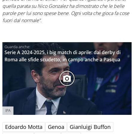
quella parata su Nico Gonzalez ha dimostrato che le belle
parole per lui sono spese bene. Ogni volta che gioca fa cose
fuori dal normale”.
Serie A 2024-2025, i big match di aprile: dal derby di
Roma alle sfide scudetto, in campo anche a Pasqua
IPA
Edoardo Motta
Genoa
Gianluigi Buffon