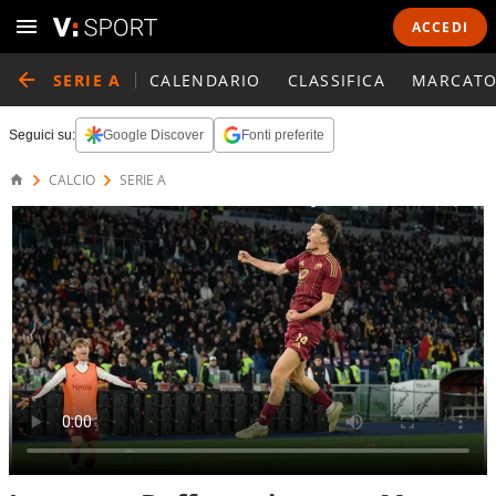
ACCEDI
SERIE A
CALENDARIO
CLASSIFICA
MARCATO
Seguici su:
Google Discover
Fonti preferite
CALCIO
SERIE A