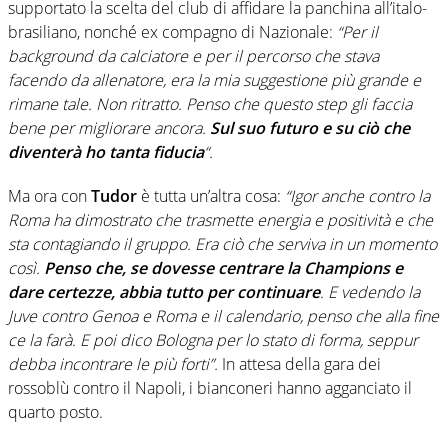
supportato la scelta del club di affidare la panchina all’italo-
brasiliano, nonché ex compagno di Nazionale:
“Per il
background da calciatore e per il percorso che stava
facendo da allenatore, era la mia suggestione più grande e
rimane tale. Non ritratto. Penso che questo step gli faccia
bene per migliorare ancora.
Sul suo futuro e su ciò che
diventerà ho tanta fiducia
“.
Ma ora con
Tudor
è tutta un’altra cosa:
“Igor anche contro la
Roma ha dimostrato che trasmette energia e positività e che
sta contagiando il gruppo. Era ciò che serviva in un momento
così.
Penso che, se dovesse centrare la Champions e
dare certezze, abbia tutto per continuare
. E vedendo la
Juve contro Genoa e Roma e il calendario, penso che alla fine
ce la farà. E poi dico Bologna per lo stato di forma, seppur
debba incontrare le più forti”.
In attesa della gara dei
rossoblù contro il Napoli, i bianconeri hanno agganciato il
quarto posto.