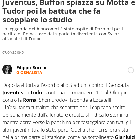
Juventus, Buffon spiazza su Motta e
Tudor poi la battuta che fa
scoppiare lo studio
La leggenda dei bianconeri è stato ospite di Dazn nel post
partita di Roma-Juve: dal siparietto divertente con Svilar
all'analisi di Tudor
07/04/25 09:54
Filippo Rocchi
GIORNALISTA
Cresciuto tra una staccata di Alonso, un dritto di Federer
e un fade away di Kobe, il calcio ha la meglio. Ha seguito
Dopo la vittoria all’esordio allo Stadium contro il Genoa, la
diverse manifestazioni sportive e non. Ama scoprire
Juventus
di
Tudor
continua a convincere: 1-1 all’Olimpico
nuove storie e raccontarle.
contro la
Roma
, Shomurodov risponde a Locatelli.
Un’esultanza tutt’altro che scontata per il capitano scelto
personalmente dall’allenatore croato: si indica lo stemma
mentre corre verso la panchina per festeggiare con tutti gli
altri, juventinità allo stato puro. Quella che non si era vista
nella prima parte di stagione, come ha sottolineato
Gianluigi