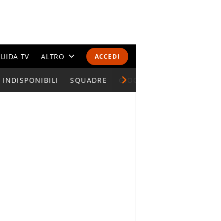
UIDA TV
ALTRO
ACCEDI
INDISPONIBILI
CALENDARI E CLASSIFICHE
SQUADRE
GIOCATORI SERIE A
ALTRI SPORT
MONDIALI 2026
OLIMPIADI
GOSSIP
LIFESTYLE