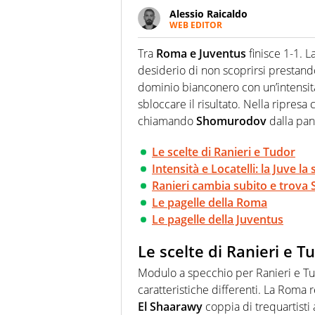
Alessio Raicaldo
WEB EDITOR
Un figlio che si chiama Diego e l
quale filo conduttore irrinunci
Tra
Roma e Juventus
finisce 1-1. L
indaga, approfondisce e scand
desiderio di non scoprirsi prestando 
dominio bianconero con un’intensità
sbloccare il risultato. Nella ripresa
chiamando
Shomurodov
dalla panc
Le scelte di Ranieri e Tudor
Intensità e Locatelli: la Juve la
Ranieri cambia subito e trov
Le pagelle della Roma
Le pagelle della Juventus
Le scelte di Ranieri e T
Modulo a specchio per Ranieri e Tu
caratteristiche differenti. La Roma 
El Shaarawy
coppia di trequartisti 