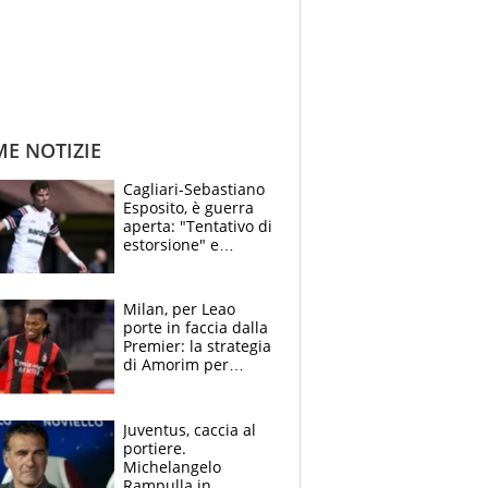
ME NOTIZIE
Cagliari-Sebastiano
Esposito, è guerra
aperta: "Tentativo di
estorsione" e
"certificato medico
imbarazzante"
Milan, per Leao
porte in faccia dalla
Premier: la strategia
di Amorim per
recuperarlo e il
grazie ad Allegri
dopo il derby
Juventus, caccia al
portiere.
Michelangelo
Rampulla in