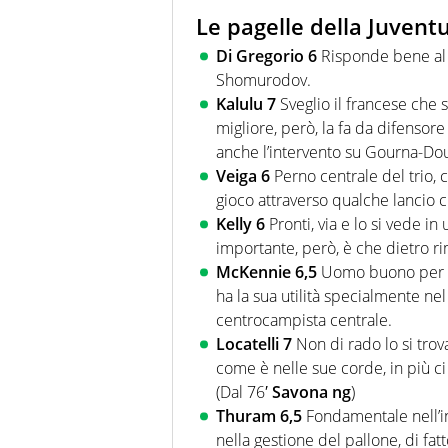
Le pagelle della Juvent
Di Gregorio 6
Risponde bene al 
Shomurodov.
Kalulu 7
Sveglio il francese che 
migliore, però, la fa da difensore
anche l’intervento su Gourna-Do
Veiga 6
Perno centrale del trio,
gioco attraverso qualche lancio ch
Kelly 6
Pronti, via e lo si vede in
importante, però, è che dietro r
McKennie 6,5
Uomo buono per tut
ha la sua utilità specialmente 
centrocampista centrale.
Locatelli 7
Non di rado lo si trov
come è nelle sue corde, in più ci 
(Dal 76′
Savona ng
)
Thuram 6,5
Fondamentale nell’i
nella gestione del pallone, di fatto