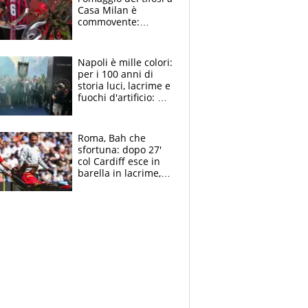
Casa Milan è
commovente:
maglie, bandiere,
sciarpe, lacrime e
bigliettini
Napoli è mille colori:
per i 100 anni di
storia luci, lacrime e
fuochi d'artificio: De
Laurentiis salta al
coro anti-Juve
Roma, Bah che
sfortuna: dopo 27'
col Cardiff esce in
barella in lacrime,
Dybala rigore da
schiaffi, i giallorossi
prendono 3 gol in
45'