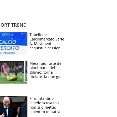
ORT TREND
Tabellone
Calciomercato Serie
A. Movimenti,
acquisti e cessioni:
estate 2026-27
Messi più forte del
black out e del
diluvio: torna
titolare, fa due gol e
un assist e trascina
l'Inter Miami, altro
che ritiro
Fifa, Infantino
chiede scusa ma
non si dimette:
smentito tentativo di
corruzione al