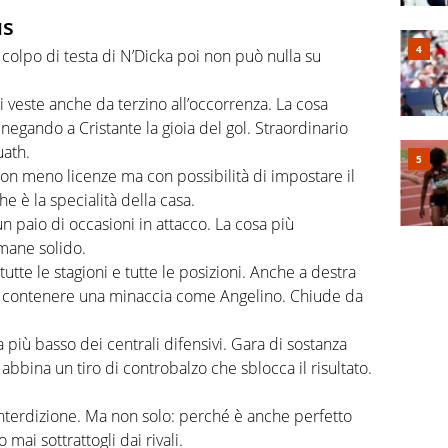
us
colpo di testa di N’Dicka poi non può nulla su
si veste anche da terzino all’occorrenza. La cosa
 negando a Cristante la gioia del gol. Straordinario
uath.
 con meno licenze ma con possibilità di impostare il
e è la specialità della casa.
 un paio di occasioni in attacco. La cosa più
imane solido.
te le stagioni e tutte le posizioni. Anche a destra
nel contenere una minaccia come Angelino. Chiude da
a più basso dei centrali difensivi. Gara di sostanza
abbina un tiro di controbalzo che sblocca il risultato.
nterdizione. Ma non solo: perché è anche perfetto
 mai sottrattogli dai rivali.