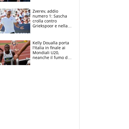
Marocco
Zverev, addio
numero 1: Sascha
crolla contro
Griekspoor e nella
sfida a due con
Sinner si conferma
terzo. Quanti malori
Kelly Doualla porta
a Montreal
l'Italia in finale ai
Mondiali U20,
neanche il fumo di
un incendio la frena
sui 100 metri