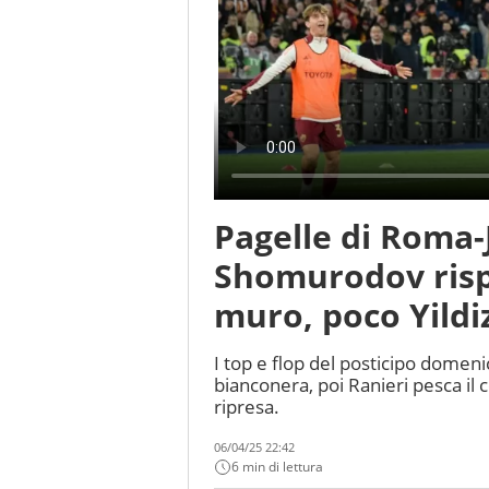
Pagelle di Roma-
Shomurodov rispo
muro, poco Yildi
I top e flop del posticipo domen
bianconera, poi Ranieri pesca il co
ripresa.
06/04/25 22:42
6 min di lettura