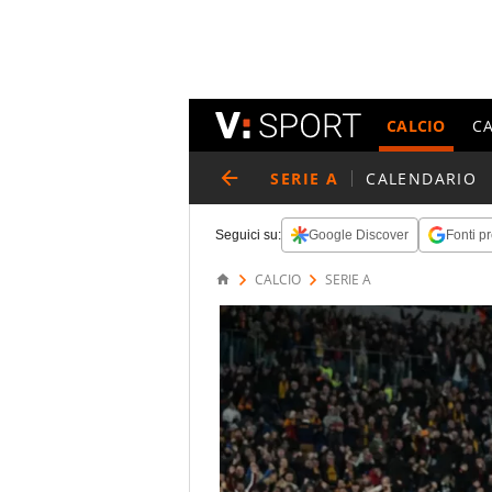
CALCIO
C
SERIE A
CALENDARIO
Seguici su:
Google Discover
Fonti pr
CALCIO
SERIE A