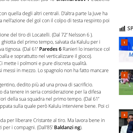
on quella degli altri centrali. D’altra parte la Juve ha
a nell’azione del gol con il colpo di testa respinto poi
SP
ne del tiro di Locatelli. (Dal 72′ Nelsson 6 ).
 ghiotta del primo tempo, salvata da Kalulu per i
ova tignosa. (Dal 61′
Paredes 6
Ranieri lo inserisce col
lla e soprattutto nel verticalizzare il gioco).
i mette i polmoni e pure discreta qualità.
diosi messi in mezzo. Lo spagnolo non ha fatto mancare
rgentino, dedito più ad una prova di sacrificio.
 da tenere in seria considerazione per la difesa
liori della sua squadra nel primo tempo. (Dal 61′
ppata sulla quale però Kalulu interviene bene. Poi ci
a per liberare Cristante al tiro. Ma lavora bene in
 per i compagni. (Dall’85’
Baldanzi ng
).