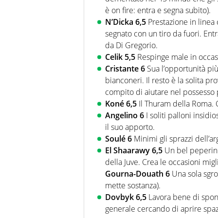
è on fire: entra e segna subito).
N’Dicka 6,5
Prestazione in linea c
segnato con un tiro da fuori. Entr
da Di Gregorio.
Celik 5,5
Respinge male in occasio
Cristante 6
Sua l’opportunità più
bianconeri. Il resto è la solita pr
compito di aiutare nel possesso pa
Koné 6,5
Il Thuram della Roma. C
Angelino 6
I soliti palloni insi
il suo apporto.
Soulé 6
Minimi gli sprazzi dell’a
El Shaarawy 6,5
Un bel peperino
della Juve. Crea le occasioni mig
Gourna-Douath 6
Una sola sgro
mette sostanza).
Dovbyk 6,5
Lavora bene di spond
generale cercando di aprire spazi