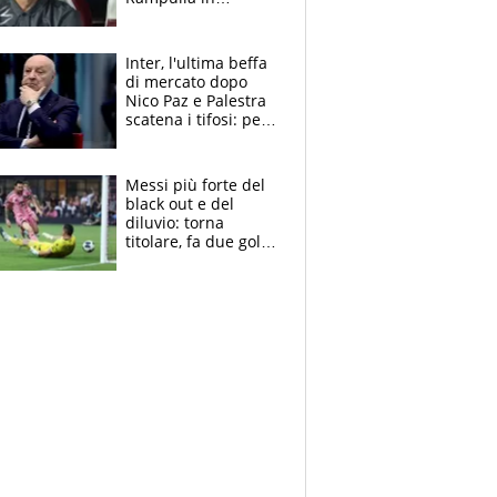
esclusiva: “Suzuki in
prestito dal PSG?
Roba da Lega Pro.
Inter, l'ultima beffa
Caprile profilo
di mercato dopo
giusto”
Nico Paz e Palestra
scatena i tifosi: per
Marotta una doccia
fredda
Messi più forte del
black out e del
diluvio: torna
titolare, fa due gol e
un assist e trascina
l'Inter Miami, altro
che ritiro