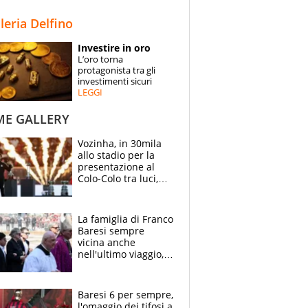
STORIE
lleria Delfino
SPECIALI
Investire in oro
L’oro torna
ESPERTI
protagonista tra gli
investimenti sicuri
LEGGI
CONTATTI
ME GALLERY
Vozinha, in 30mila
allo stadio per la
presentazione al
Colo-Colo tra luci,
spettacolo, elicotteri
e paracadutisti
La famiglia di Franco
Baresi sempre
vicina anche
nell'ultimo viaggio,
la moglie Maura, i
figli e i suoi cari
circondati
Baresi 6 per sempre,
dall'affetto dei tifosi
l'omaggio dei tifosi a