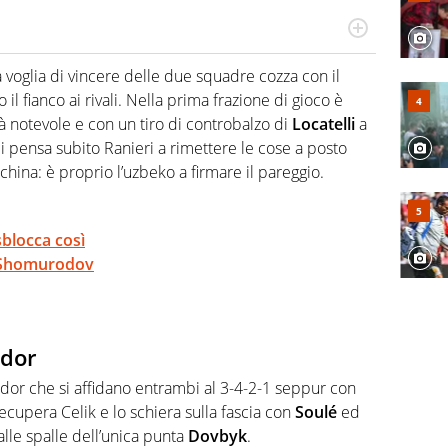
a tesi di laurea sugli stadi di proprietà in Italia. Il calcio
abile tra passione e professione. Per Virgilio Sport
a voglia di vincere delle due squadre cozza con il
aglia l'universo mondo dello sport per antonomasia
il fianco ai rivali. Nella prima frazione di gioco è
 notevole e con un tiro di controbalzo di
Locatelli
a
 ci pensa subito Ranieri a rimettere le cose a posto
hina: è proprio l’uzbeko a firmare il pareggio.
 sblocca così
a Shomurodov
udor
dor che si affidano entrambi al 3-4-2-1 seppur con
recupera Celik e lo schiera sulla fascia con
Soulé
ed
alle spalle dell’unica punta
Dovbyk
.