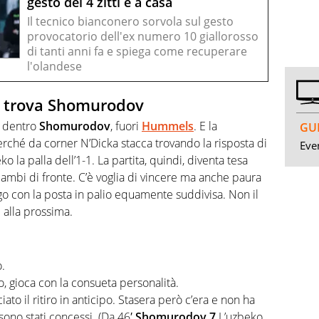
gesto del 4 zitti e a casa
Il tecnico bianconero sorvola sul gesto
provocatorio dell'ex numero 10 giallorosso
di tanti anni fa e spiega come recuperare
l'olandese
e trova Shomurodov
: dentro
Shomurodov
, fuori
Hummels
. E la
GUI
 perché da corner N’Dicka stacca trovando la risposta di
Even
o la palla dell’1-1. La partita, quindi, diventa tesa
mbi di fronte. C’è voglia di vincere ma anche paura
logo con la posta in palio equamente suddivisa. Non il
 alla prossima.
.
o, gioca con la consueta personalità.
ato il ritiro in anticipo. Stasera però c’era e non ha
sono stati concessi. (Da 46′
Shomurodov 7
L’uzbeko