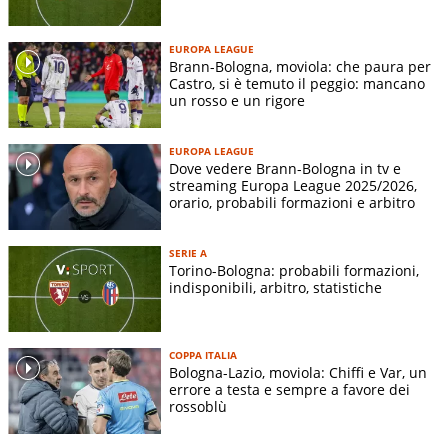
Indirizzo stadio:
-
Superficie terreno di gioco:
-
EUROPA LEAGUE
Dimensioni terreno di gioco:
-
Brann-Bologna, moviola: che paura per
Castro, si è temuto il peggio: mancano
un rosso e un rigore
STORIA SQUADRA
EUROPA LEAGUE
Colore della maglia:
rosso e blu a strisce verticali.
Dove vedere Brann-Bologna in tv e
In origine la maglia era a quadri rossi e blu, richiamando il
streaming Europa League 2025/2026,
orario, probabili formazioni e arbitro
collegio svizzero Wiget auf Schönberg di Rorschach. Nel
1910 si passò alle strisce attuali.
Soprannomi del Bologna:
I Felsinei, i Rossoblù, I Veltri, I
SERIE A
Torino-Bologna: probabili formazioni,
Petroniani
indisponibili, arbitro, statistiche
Rivalità più forti:
Fiorentina, Parma, Modena, Cesena,
Sampdoria, Torino, Inter e Olympique Marsiglia
COPPA ITALIA
La Storia del Bologna
Bologna-Lazio, moviola: Chiffi e Var, un
errore a testa e sempre a favore dei
Chi ha fondato il Bologna
rossoblù
Il
Bologna Football Club
venne fondato il 3 ottobre 1909