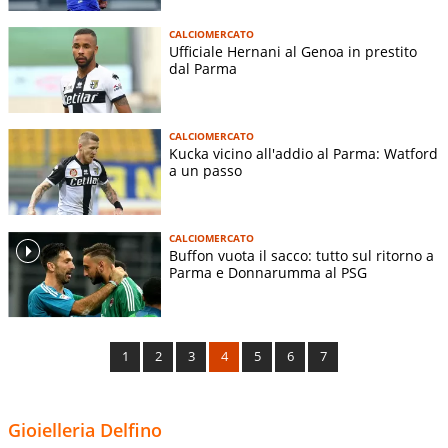
CALCIOMERCATO
Ufficiale Hernani al Genoa in prestito
dal Parma
CALCIOMERCATO
Kucka vicino all'addio al Parma: Watford
a un passo
CALCIOMERCATO
Buffon vuota il sacco: tutto sul ritorno a
Parma e Donnarumma al PSG
1
2
3
4
5
6
7
Gioielleria Delfino