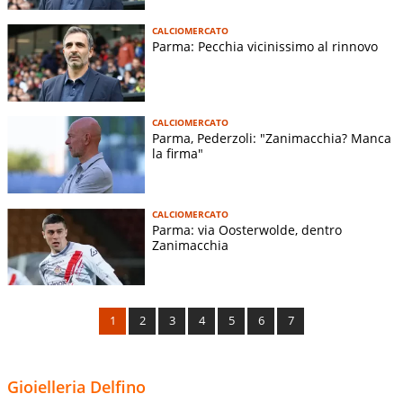
CALCIOMERCATO
Parma: Pecchia vicinissimo al rinnovo
CALCIOMERCATO
Parma, Pederzoli: "Zanimacchia? Manca
la firma"
CALCIOMERCATO
Parma: via Oosterwolde, dentro
Zanimacchia
1
2
3
4
5
6
7
Gioielleria Delfino