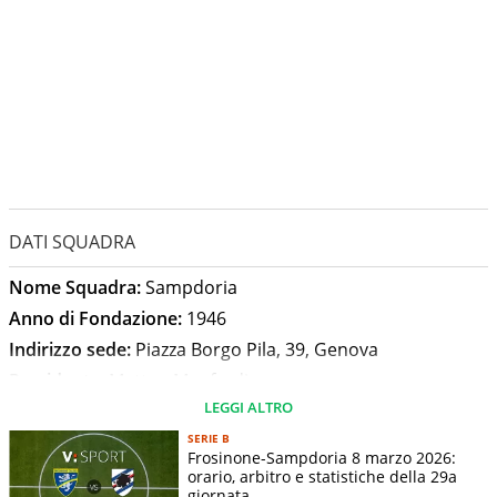
DATI SQUADRA
Nome Squadra:
Sampdoria
Anno di Fondazione:
1946
Indirizzo sede:
Piazza Borgo Pila, 39, Genova
Presidente:
Matteo Manfredi
LEGGI ALTRO
Allenatore:
Bernardo Corradi
Stadio:
Luigi Ferraris
SERIE B
Frosinone-Sampdoria 8 marzo 2026:
Capienza Stadio:
36685
orario, arbitro e statistiche della 29a
giornata