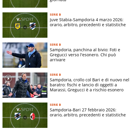
Indirizzo stadio:
-
Superficie terreno di gioco:
-
SERIE B
Dimensioni terreno di gioco:
-
Juve Stabia-Sampdoria 4 marzo 2026:
orario, arbitro, precedenti e statistiche
STORIA SQUADRA
SERIE B
Colori della maglia della Sampdoria:
Tinta unita azzurra
Sampdoria, panchina al bivio: Foti e
cinta da una fascia biancorossonera.
Gregucci verso l'esonero. Chi può
arrivare
I colori derivano da quelle dei due club che hanno
originato la Samp: il biancorossonero della
Sampierdarenese e il biancoazzurro dell'Andrea Doria
SERIE B
Sampdoria, crollo col Bari e di nuovo nel
Soprannomi della Sampdoria:
La Samp, I Blucerchiati, Il
baratro: fischi e lancio di oggetti a
Doria
Marassi, Gregucci è a rischio esonero
Rivalità più forti:
Genoa, Torino, Napoli e Bologna
SERIE B
La Storia della Sampdoria
Sampdoria-Bari 27 febbraio 2026:
orario, arbitro, precedenti e statistiche
Chi ha fondato la Sampdoria
L'odierna
Unione Calcio Sampdoria
venne fondata il 12