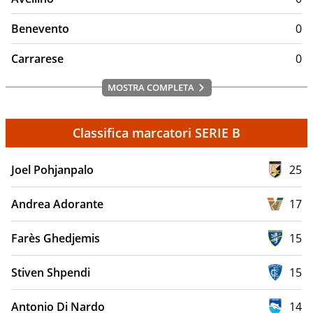
trofei ha vinto
Campionato di Serie A:
1
Benevento
0
Coppa Italia:
4
Supercoppa Italiana:
1
Carrarese
0
Coppa delle Coppe:
1
MOSTRA COMPLETA
Classifica marcatori SERIE B
Joel Pohjanpalo
25
Andrea Adorante
17
Farès Ghedjemis
15
Stiven Shpendi
15
Antonio Di Nardo
14