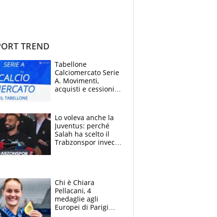
ORT TREND
Tabellone
Calciomercato Serie
A. Movimenti,
acquisti e cessioni:
estate 2026-27
Lo voleva anche la
Juventus: perché
Salah ha scelto il
Trabzonspor invece
di un top club
Chi è Chiara
Pellacani, 4
medaglie agli
Europei di Parigi
2026, papà