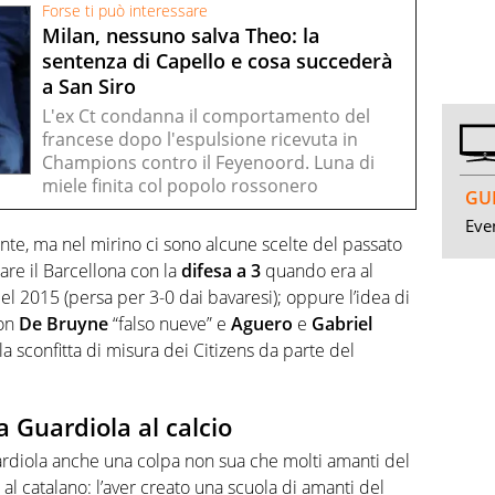
Forse ti può interessare
Milan, nessuno salva Theo: la
sentenza di Capello e cosa succederà
a San Siro
L'ex Ct condanna il comportamento del
francese dopo l'espulsione ricevuta in
Champions contro il Feyenoord. Luna di
miele finita col popolo rossonero
GUI
Even
nte, ma nel mirino ci sono alcune scelte del passato
are il Barcellona con la
difesa a 3
quando era al
del 2015 (persa per 3-0 dai bavaresi); oppure
l’idea di
con
De Bruyne
“falso nueve” e
Aguero
e
Gabriel
a sconfitta di misura dei Citizens da parte del
a Guardiola al calcio
uardiola anche una colpa non sua che molti amanti del
e al catalano: l’aver creato una scuola di amanti del