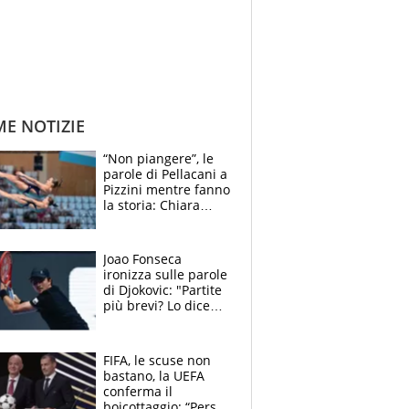
ME NOTIZIE
“Non piangere”, le
parole di Pellacani a
Pizzini mentre fanno
la storia: Chiara
batte anche il
record di Ceccon
Joao Fonseca
ironizza sulle parole
di Djokovic: "Partite
più brevi? Lo dice
solo perché sta
invecchiando..."
FIFA, le scuse non
bastano, la UEFA
conferma il
boicottaggio: “Persa