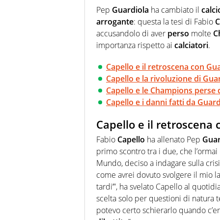
pallanuoto che esalta compete
Pep
Guardiola
ha cambiato il
calci
più grande festival di waterp
arrogante
: questa la tesi di Fabio
C
accusandolo di aver
perso
molte
C
importanza rispetto ai
calciatori
.
Capello e il retroscena con Gu
Capello e la rivoluzione di Gua
Capello e le Champions perse 
Capello e i danni fatti da Guard
Capello e il retroscena
Fabio
Capello
ha allenato Pep
Guar
primo scontro tra i due, che l’ormai
Mundo, deciso a indagare sulla cris
come avrei dovuto svolgere il mio lav
tardi’”, ha svelato Capello al quoti
scelta solo per questioni di natura 
potevo certo schierarlo quando c’er