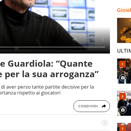
Gioie
ULTI
ce Guardiola: “Quante
 per la sua arroganza”
 di aver perso tante partite decisive per la
rtanza rispetto ai giocatori
CONDIVIDI
Virgilio Sport segue anche il calcio ma è con la