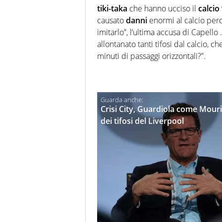
tiki-taka
che hanno ucciso il
calcio
causato
danni
enormi al calcio perc
imitarlo”, l’ultima accusa di Capello 
allontanato tanti tifosi dal calcio, c
minuti di passaggi orizzontali?”.
Crisi City, Guardiola come Mourin
dei tifosi del Liverpool