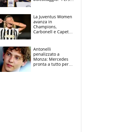
la fiducia in
Infantino”. La
rivelazione sulla
La Juventus Women
Superlega
avanza in
Champions,
Carbonell e Capeta
stendono il
Torreense
Antonelli
penalizzato a
Monza: Mercedes
pronta a tutto per
frenare Ferrari.
Vasseur avverte
sull’ADUO: “Cambia
poco”