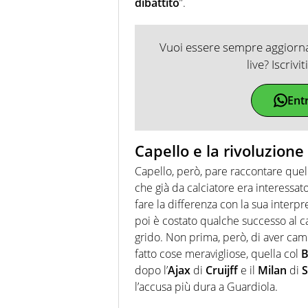
dibattito
”.
Vuoi essere sempre aggiornat
live? Iscrivi
Ent
Capello e la rivoluzione
Capello, però, pare raccontare quell
che già da calciatore era interessat
fare la differenza con la sua interp
poi è costato qualche successo al c
grido. Non prima, però, di aver cam
fatto cose meravigliose, quella col
B
dopo l’
Ajax
di
Cruijff
e il
Milan
di
S
l’accusa più dura a Guardiola.