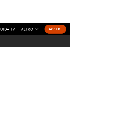
UIDA TV
ALTRO
ACCEDI
CALENDARI E CLASSIFICHE
ALTRI SPORT
MONDIALI 2026
OLIMPIADI
GOSSIP
LIFESTYLE