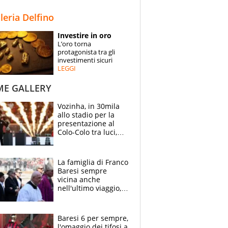
STORIE
lleria Delfino
SPECIALI
Investire in oro
L’oro torna
ESPERTI
protagonista tra gli
investimenti sicuri
LEGGI
CONTATTI
ME GALLERY
Vozinha, in 30mila
allo stadio per la
presentazione al
Colo-Colo tra luci,
spettacolo, elicotteri
e paracadutisti
La famiglia di Franco
Baresi sempre
vicina anche
nell'ultimo viaggio,
la moglie Maura, i
figli e i suoi cari
circondati
Baresi 6 per sempre,
dall'affetto dei tifosi
l'omaggio dei tifosi a