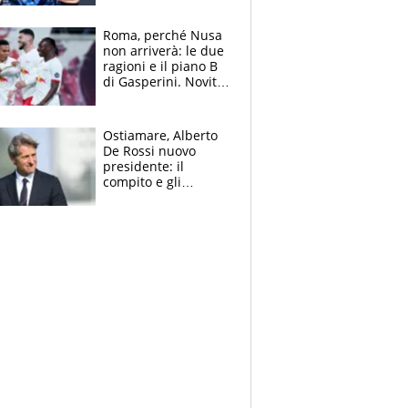
Giampaolo
giornalista, mamma
Roma, perché Nusa
insegnante e il
non arriverà: le due
fratello calciatore
ragioni e il piano B
di Gasperini. Novità
su Pellegrini e
Cacciamani
Ostiamare, Alberto
De Rossi nuovo
presidente: il
compito e gli
obiettivi ricevuti dal
figlio Daniele