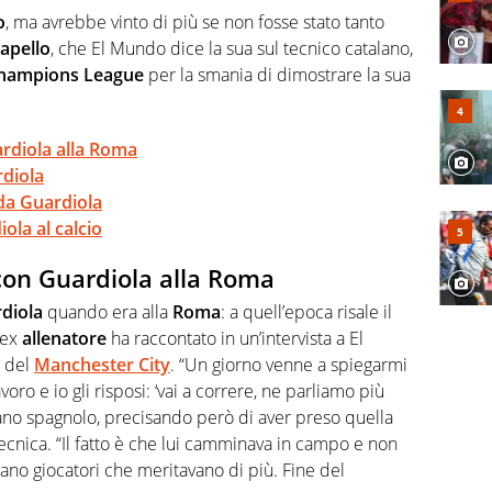
nze e passioni. Cura la comunicazione di HaBaWaBa, il
o
, ma avrebbe vinto di più se non fosse stato tanto
olo per bambini al mondo
apello
, che El Mundo dice la sua sul tecnico catalano,
hampions
League
per la smania di dimostrare la sua
ardiola alla Roma
rdiola
da Guardiola
iola al calcio
 con Guardiola alla Roma
diola
quando era alla
Roma
: a quell’epoca risale il
 ex
allenatore
ha raccontato in un’intervista a El
i del
Manchester City
. “Un giorno venne a spiegarmi
oro e io gli risposi: ‘vai a correre, ne parliamo più
diano spagnolo, precisando però di aver preso quella
tecnica. “Il fatto è che lui camminava in campo e non
ano giocatori che meritavano di più. Fine del