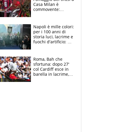
Casa Milan è
commovente:
maglie, bandiere,
sciarpe, lacrime e
bigliettini
Napoli è mille colori:
per i 100 anni di
storia luci, lacrime e
fuochi d'artificio: De
Laurentiis salta al
coro anti-Juve
Roma, Bah che
sfortuna: dopo 27'
col Cardiff esce in
barella in lacrime,
Dybala rigore da
schiaffi, i giallorossi
prendono 3 gol in
45'