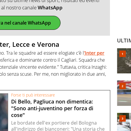
o su ultime news di sport, risultati ed eventi
ti al nostro canale
WhatsApp
ra nel canale WhatsApp
ULTI
nter, Lecce e Verona
o. Tra le squadre ad essere elogiate c’è l
‘Inter per
tosferica e dominante contro il Cagliari. Squadra che
tenziale vincente evidente.” Tuttavia, critica Inzaghi:
olo senza scuse. Per me, non migliorato in due anni,
Forse ti può interessare
Di Bello, Pagliuca non dimentica:
"Sono anti-juventino per forza di
cose"
Le bordate dell'ex portiere del Bologna
all'indirizzo dei bianconeri: "Una storia che