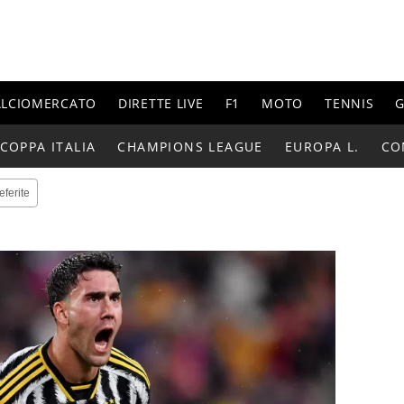
ALCIOMERCATO
DIRETTE LIVE
F1
MOTO
TENNIS
G
COPPA ITALIA
CHAMPIONS LEAGUE
EUROPA L.
CO
eferite