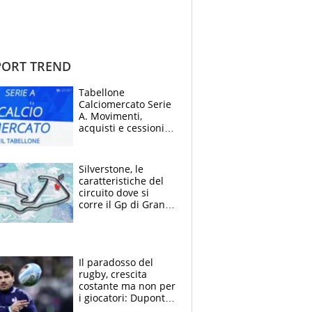
ORT TREND
Tabellone
Calciomercato Serie
A. Movimenti,
acquisti e cessioni:
estate 2026-27
Silverstone, le
caratteristiche del
circuito dove si
corre il Gp di Gran
Bretagna del
Motomondiale
Il paradosso del
rugby, crescita
costante ma non per
i giocatori: Dupont
(il più pagato al