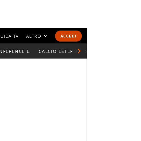
UIDA TV
ALTRO
ACCEDI
NFERENCE L.
CALENDARI E CLASSIFICHE
CALCIO ESTERO
SUPERCOPPA ITALIAN
ALTRI SPORT
MONDIALI 2026
OLIMPIADI
GOSSIP
LIFESTYLE