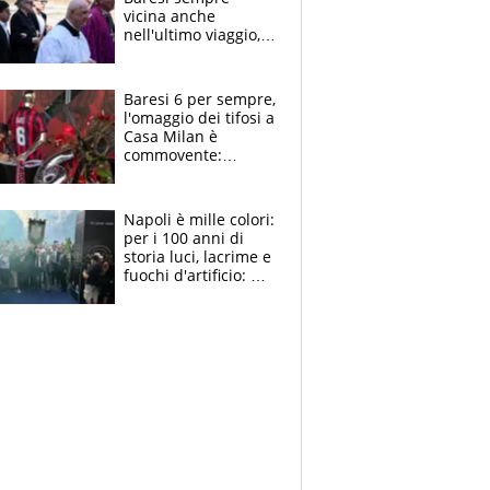
vicina anche
nell'ultimo viaggio,
la moglie Maura, i
figli e i suoi cari
circondati
Baresi 6 per sempre,
dall'affetto dei tifosi
l'omaggio dei tifosi a
Casa Milan è
commovente:
maglie, bandiere,
sciarpe, lacrime e
bigliettini
Napoli è mille colori:
per i 100 anni di
storia luci, lacrime e
fuochi d'artificio: De
Laurentiis salta al
coro anti-Juve