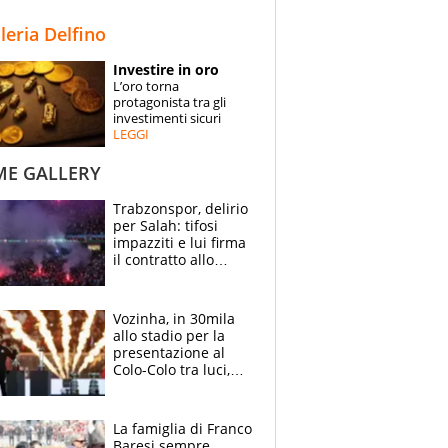
STORIE
lleria Delfino
SPECIALI
Investire in oro
L’oro torna
ESPERTI
protagonista tra gli
investimenti sicuri
LEGGI
CONTATTI
ME GALLERY
Trabzonspor, delirio
per Salah: tifosi
impazziti e lui firma
il contratto allo
stadio
Vozinha, in 30mila
allo stadio per la
presentazione al
Colo-Colo tra luci,
spettacolo, elicotteri
e paracadutisti
La famiglia di Franco
Baresi sempre