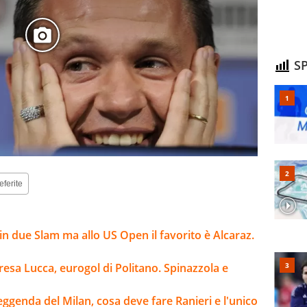
SP
eferite
n due Slam ma allo US Open il favorito è Alcaraz.
esa Lucca, eurogol di Politano. Spinazzola e
leggenda del Milan, cosa deve fare Ranieri e l'unico