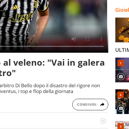
Gioie
ULTI
 al veleno: "Vai in galera
tro"
rbitro Di Bello dopo il disastro del rigore non
ventus, i top e flop della giornata
CONDIVIDI
port in tutte le sfaccettature. Tocca l'apice quando ha