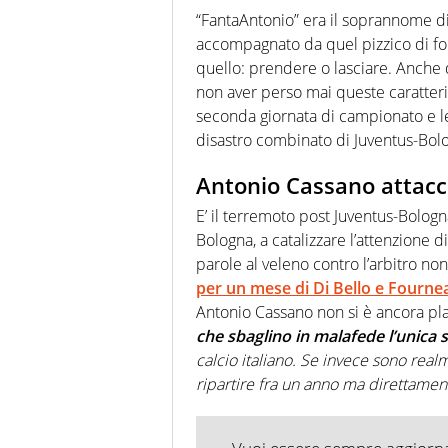
modo di concentrarsi sulle inte
“FantaAntonio” era il soprannome di
accompagnato da quel pizzico di folli
quello: prendere o lasciare. Anche
non aver perso mai queste caratteri
seconda giornata di campionato e le 
disastro combinato di Juventus-Bol
Antonio Cassano attacca
E’ il terremoto post Juventus-Bologna
Bologna, a catalizzare l’attenzione 
parole al veleno contro l’arbitro no
per un mese di Di Bello e Fourne
Antonio Cassano non si è ancora pl
che sbaglino in malafede l’unica s
calcio italiano. Se invece sono real
ripartire fra un anno ma direttament