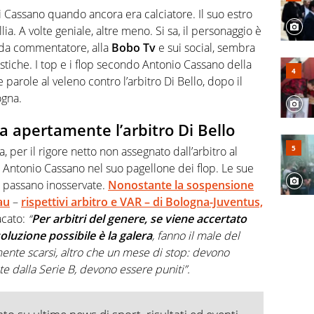
rviste ai grandi protagonisti
 Cassano quando ancora era calciatore. Il suo estro
a. A volte geniale, altre meno. Si sa, il personaggio è
 da commentatore, alla
Bobo Tv
e sui social, sembra
stiche. I top e i flop secondo Antonio Cassano della
parole al veleno contro l’arbitro Di Bello, dopo il
ogna.
 apertamente l’arbitro Di Bello
, per il rigore netto non assegnato dall’arbitro al
di Antonio Cassano nel suo pagellone dei flop. Le sue
n passano inosservate.
Nonostante la sospensione
au
–
rispettivi arbitro e VAR – di Bologna-Juventus,
acato:
“
Per arbitri del genere, se viene accertato
oluzione possibile è la galera
, fanno il male del
mente scarsi, altro che un mese di stop: devono
e dalla Serie B, devono essere puniti”.