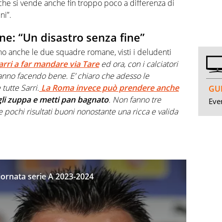
he si vende anche fin troppo poco a differenza di
ni”.
e: “Un disastro senza fine”
ono anche le due squadre romane, visti i deludenti
arri a far mandare via Tare
ed ora, con i calciatori
tanno facendo bene. E’ chiaro che adesso le
tutte Sarri.
La Roma invece può prendere anche
GUI
gli zuppa e metti pan bagnato
. Non fanno tre
Even
e pochi risultati buoni nonostante una ricca e valida
iornata serie A 2023-2024