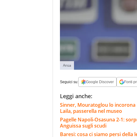
Ansa
Seguici su:
Google Discover
Fonti pr
Leggi anche:
Sinner, Mouratoglou lo incorona i
Laila, passerella nel museo
Pagelle Napoli-Osasuna 2-1: sorpr
Anguissa sugli scudi
Baresi: cosa ci siamo persi della 