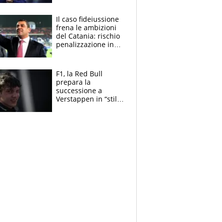
mondo) guadagna
solo 1,4 milioni
Il caso fideiussione
all'anno
frena le ambizioni
del Catania: rischio
penalizzazione in
classifica, cosa
succede?
F1, la Red Bull
prepara la
successione a
Verstappen in “stile
Antonelli”. Colapinto
derubato, che
attacco all’Italia