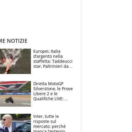
ME NOTIZIE
Europei, Italia
d’argento nella
staffetta: Taddeucci
star, Paltrinieri da
leggenda. Greg
svela la profezia di
Padre Pio
Diretta MotoGP
Silverstone, le Prove
Libere 2 e le
Qualifiche LIVE:
Martin beffa tutti, è
prima fila Aprilia
Inter, tutte le
risposte sul
mercato: perchè
manca l'esterno,