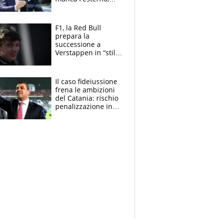
perchè Romero è
sfumato, quale è il
vero obiettivo di
F1, la Red Bull
Marotta
prepara la
successione a
Verstappen in “stile
Antonelli”. Colapinto
derubato, che
attacco all’Italia
Il caso fideiussione
frena le ambizioni
del Catania: rischio
penalizzazione in
classifica, cosa
succede?