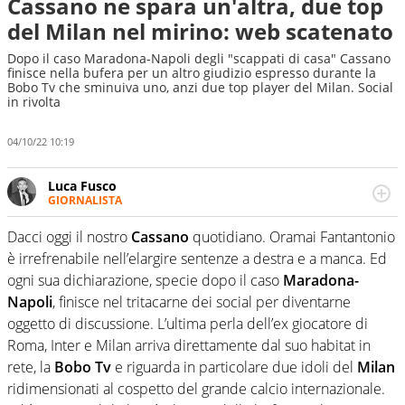
Cassano ne spara un'altra, due top
del Milan nel mirino: web scatenato
Dopo il caso Maradona-Napoli degli "scappati di casa" Cassano
finisce nella bufera per un altro giudizio espresso durante la
Bobo Tv che sminuiva uno, anzi due top player del Milan. Social
in rivolta
04/10/22 10:19
Luca Fusco
GIORNALISTA
Giornalista multimediale. Quando si accendono i motori,
lui sgasa, impenna, derapa. E spesso e volentieri finisce
Dacci oggi il nostro
Cassano
quotidiano. Oramai Fantantonio
sul podio
è irrefrenabile nell’elargire sentenze a destra e a manca. Ed
ogni sua dichiarazione, specie dopo il caso
Maradona-
Napoli
, finisce nel tritacarne dei social per diventarne
oggetto di discussione. L’ultima perla dell’ex giocatore di
Roma, Inter e Milan arriva direttamente dal suo habitat in
rete, la
Bobo Tv
e riguarda in particolare due idoli del
Milan
ridimensionati al cospetto del grande calcio internazionale.