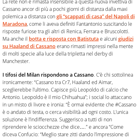
La rete non è rimasta insensibile a questa nuova invettiva di
Cassano ancor di più a pochi giorni di distanza dalla maxi
polemica a distanza con
gli “scappati di casa” del Napoli di
Maradona
, come li aveva definiti Fantantonio suscitando le
risposte furiose tra gli altri di Renica, Ferrara e Bruscolotti.
Ma anche il
botta e risposta con Batistuta
e alcuni
giudizi
su Haaland di Cassano
erano rimasti impressi nella mente
di molti specie alla luce della tripletta nel derby di
Manchester.
I tifosi del Milan rispondono a Cassano
. C’è chi sottolinea
ironicamente: “Cassano tra Cr7, Haaland ed Aimar,
sceglierebbe l’ultimo. Capisce più Leopoldo di calcio che
Antonio. Leopoldo è il mio Chihuahua”; i social lo attaccano
in un misto di livore e ironia: “È ormai evidente che #Cassano
è o andato di testa, o cerca visibilità ad ogni costo. L’unica
soluzione è l’indifferenza. Suggerisco a tutti di non
riprendere le sciocchezze che dice….” e ancora “Come
diceva Confucio: “Meglio stare zitti dando l’impressione di