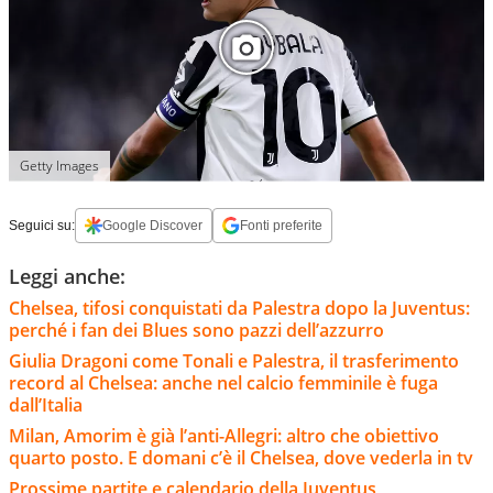
Getty Images
Seguici su:
Google Discover
Fonti preferite
Leggi anche:
Chelsea, tifosi conquistati da Palestra dopo la Juventus:
perché i fan dei Blues sono pazzi dell’azzurro
Giulia Dragoni come Tonali e Palestra, il trasferimento
record al Chelsea: anche nel calcio femminile è fuga
dall’Italia
Milan, Amorim è già l’anti-Allegri: altro che obiettivo
quarto posto. E domani c’è il Chelsea, dove vederla in tv
Prossime partite e calendario della Juventus