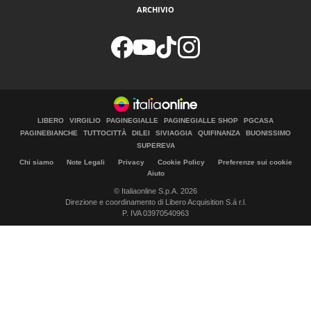
ARCHIVIO
LIBERO
VIRGILIO
PAGINEGIALLE
PAGINEGIALLE SHOP
PGCASA
PAGINEBIANCHE
TUTTOCITTÀ
DILEI
SIVIAGGIA
QUIFINANZA
BUONISSIMO
SUPEREVA
Chi siamo
Note Legali
Privacy
Cookie Policy
Preferenze sui cookie
Aiuto
© Italiaonline S.p.A. 2026
Direzione e coordinamento di Libero Acquisition S.á r.l.
P. IVA 03970540963