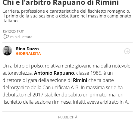
Chi è l'arbitro Rapuano di Rimini
Carriera, professione e caratteristiche del fischietto romagnolo,
il primo della sua sezione a debuttare nel massimo campionato
italiano.
15/12/25 17:01
2 min di lettura
Rino Dazzo
GIORNALISTA
Se mai ci fosse modo di traslare il glossario del calcio in
una nicchia di esperti, lui ne farebbe parte. Non si perde
Un arbitro di polso, relativamente giovane ma dalla notevole
una svista arbitrale né gli umori social del mondo delle
autorevolezza.
Antonio Rapuano
, classe 1985, è un
curve
direttore di gara della sezione di
Rimini
che fa parte
dell’organico della Can unificata A-B. In massima serie ha
debuttato nel 2017 stabilendo subito un primato: mai un
fischietto della sezione riminese, infatti, aveva arbitrato in A.