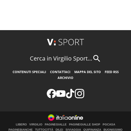
Cerca in Virgilio Sport...
CONTENUTI SPECIALI
CONTATTACI
MAPPA DEL SITO
FEED RSS
ARCHIVIO
LIBERO
VIRGILIO
PAGINEGIALLE
PAGINEGIALLE SHOP
PGCASA
PAGINEBIANCHE
TUTTOCITTÀ
DILEI
SIVIAGGIA
QUIFINANZA
BUONISSIMO