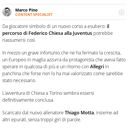
Marco Pino
CONTENT SPECIALIST
Abbina la passione per il calcio alla competenza in
materia economica. Analizza il calcio in chiave business,
Da giocatore simbolo di un nuovo corso a esubero:
il
spiegando in modo semplice gli aspetti più complessi del
percorso di Federico Chiesa alla Juventus
potrebbe
mondo del pallone. Aiuta i lettori di Virgilio Sport a capire
riassumersi così.
tutto di plusvalenze, indici di liquidità, diritti di recompra,
parametri zero, operazioni di calciomercato e analisi dei
In mezzo un grave infortunio che ne ha fermato la crescita,
bilanci dei club di calcio.
un Europeo in maglia azzurra da protagonista che aveva fatto
sperare in qualcosa di più e un ritorno con
Allegri
in
panchina che forse non lo ha mai valorizzato come sarebbe
stato necessario.
L’avventura di Chiesa a Torino sembra essersi
definitivamente conclusa.
Scaricato dal nuovo allenatore
Thiago Motta
, insieme ad
altri epurati, senza troppi giri di parole.