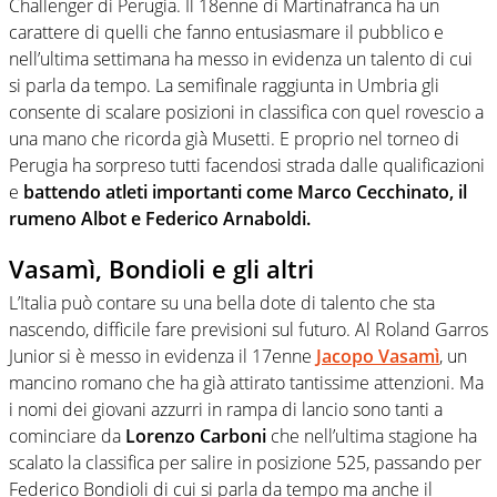
Challenger di Perugia. Il 18enne di Martinafranca ha un
carattere di quelli che fanno entusiasmare il pubblico e
nell’ultima settimana ha messo in evidenza un talento di cui
si parla da tempo. La semifinale raggiunta in Umbria gli
consente di scalare posizioni in classifica con quel rovescio a
una mano che ricorda già Musetti. E proprio nel torneo di
Perugia ha sorpreso tutti facendosi strada dalle qualificazioni
e
battendo atleti importanti come Marco Cecchinato, il
rumeno Albot e Federico Arnaboldi.
Vasamì, Bondioli e gli altri
L’Italia può contare su una bella dote di talento che sta
nascendo, difficile fare previsioni sul futuro. Al Roland Garros
Junior si è messo in evidenza il 17enne
Jacopo Vasamì
, un
mancino romano che ha già attirato tantissime attenzioni. Ma
i nomi dei giovani azzurri in rampa di lancio sono tanti a
cominciare da
Lorenzo Carboni
che nell’ultima stagione ha
scalato la classifica per salire in posizione 525, passando per
Federico Bondioli di cui si parla da tempo ma anche il