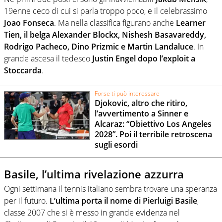
19enne ceco di cui si parla troppo poco, e il celebrassimo
Joao Fonseca
. Ma nella classifica figurano anche
Learner
Tien, il belga Alexander Blockx, Nishesh Basavareddy,
Rodrigo Pacheco, Dino Prizmic e Martin Landaluce
. In
grande ascesa il tedesco
Justin Engel dopo l’exploit a
Stoccarda
.
Forse ti può interessare
Djokovic, altro che ritiro,
l’avvertimento a Sinner e
Alcaraz: “Obiettivo Los Angeles
2028”. Poi il terribile retroscena
sugli esordi
Basile, l’ultima rivelazione azzurra
Ogni settimana il tennis italiano sembra trovare una speranza
per il futuro.
L’ultima porta il nome di Pierluigi Basile
,
classe 2007 che si è messo in grande evidenza nel