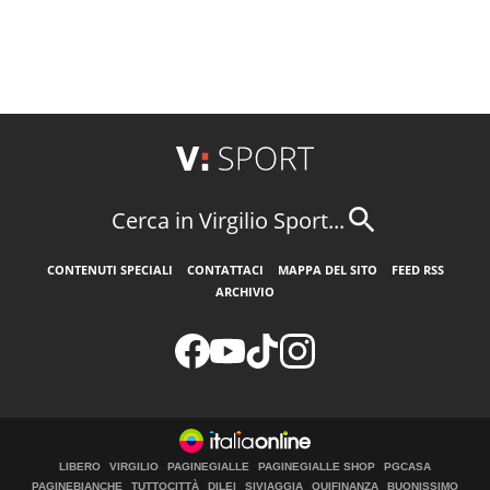
Cerca in Virgilio Sport...
CONTENUTI SPECIALI
CONTATTACI
MAPPA DEL SITO
FEED RSS
ARCHIVIO
LIBERO
VIRGILIO
PAGINEGIALLE
PAGINEGIALLE SHOP
PGCASA
PAGINEBIANCHE
TUTTOCITTÀ
DILEI
SIVIAGGIA
QUIFINANZA
BUONISSIMO