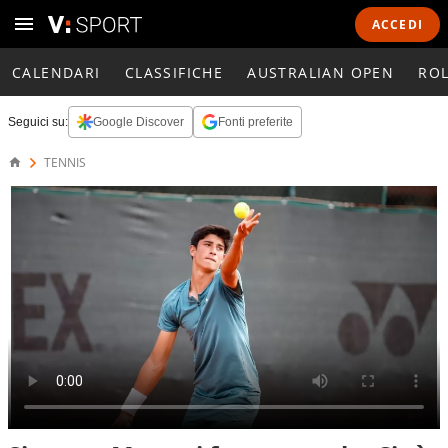
ACCEDI
CALENDARI
CLASSIFICHE
AUSTRALIAN OPEN
RO
Seguici su:
Google Discover
Fonti preferite
TENNIS