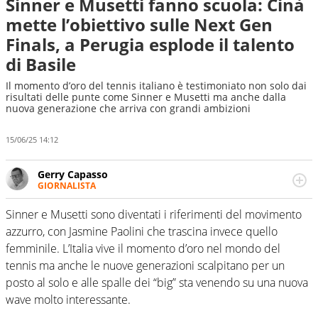
Sinner e Musetti fanno scuola: Cinà
mette l’obiettivo sulle Next Gen
Finals, a Perugia esplode il talento
di Basile
Il momento d’oro del tennis italiano è testimoniato non solo dai
risultati delle punte come Sinner e Musetti ma anche dalla
nuova generazione che arriva con grandi ambizioni
15/06/25 14:12
Gerry Capasso
GIORNALISTA
Per lui gli sport americani non hanno segreti: basket,
football, baseball e la capacità innata di trovare la notizia
Sinner e Musetti sono diventati i riferimenti del movimento
dove altri non vedono granché
azzurro, con Jasmine Paolini che trascina invece quello
femminile. L’Italia vive il momento d’oro nel mondo del
tennis ma anche le nuove generazioni scalpitano per un
posto al solo e alle spalle dei “big” sta venendo su una nuova
wave molto interessante.