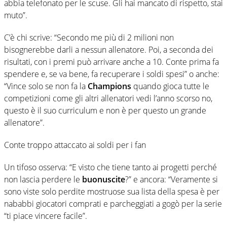
abbia telefonato per le scuse. Gli hai mancato di rispetto, stai
muto”.
C’è chi scrive
: “
Secondo me più di 2 milioni non
bisognerebbe darli a nessun allenatore. Poi, a seconda dei
risultati, con i premi può arrivare anche a 10. Conte prima fa
spendere e, se va bene, fa recuperare i soldi spesi” o anche
:
“V
ince solo se non fa la
Champions
quando gioca tutte le
competizioni come gli altri allenatori vedi l’anno scorso no,
questo è il suo curriculum e non è per questo un grande
allenatore”.
Conte troppo attaccato ai soldi per i fan
Un tifoso osserva:
“E visto che tiene tanto ai progetti perché
non lascia perdere le
buonuscite
?” e ancora: “V
eramente si
sono viste solo perdite mostruose sua lista della spesa è per
nababbi giocatori comprati e parcheggiati a gogò per la serie
“ti piace vincere facile”.