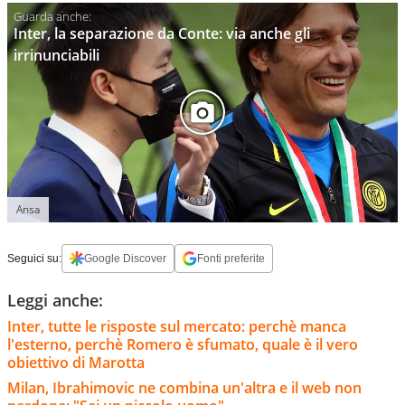
Inter, la separazione da Conte: via anche gli
irrinunciabili
Ansa
Seguici su:
Google Discover
Fonti preferite
Leggi anche:
Inter, tutte le risposte sul mercato: perchè manca
l'esterno, perchè Romero è sfumato, quale è il vero
obiettivo di Marotta
Milan, Ibrahimovic ne combina un'altra e il web non