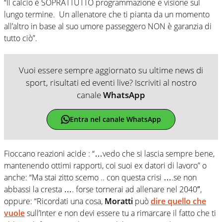
“Il calcio è SOPRATTUTTO programmazione e visione sul
lungo termine. Un allenatore che ti pianta da un momento
all’altro in base al suo umore passeggero NON è garanzia di
tutto ciò”.
Vuoi essere sempre aggiornato su ultime news di
sport, risultati ed eventi live? Iscriviti al nostro
canale
WhatsApp
Entra nel canale WhatsApp
Fioccano reazioni acide : “
…vedo che si lascia sempre bene,
mantenendo ottimi rapporti, coi suoi ex datori di lavoro” o
anche
: “
Ma stai zitto scemo .. con questa crisi ….se non
abbassi la cresta …. forse tornerai ad allenare nel 2040″,
oppure:
“
Ricordati una cosa,
Moratti
può
dire quello che
vuole
sull’Inter e non devi essere tu a rimarcare il fatto che ti