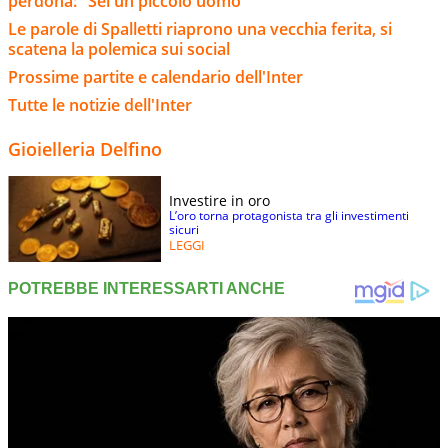
perdona: "Sei un piccolo uomo"
Le parole di Spalletti riaprono una vecchia ferita, si
scatena la polemica sui social
Prossime partite e calendario dell'Inter
Tutte le notizie dell'Inter
Gioielleria Delfino
Investire in oro
L’oro torna protagonista tra gli investimenti
sicuri
LEGGI