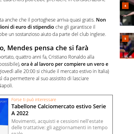
etta anche che il portoghese arriva quasi gratis.
Non
ioni di euro di stipendio
che gli garantisce il
be un sostanzioso aiuto da parte del club inglese.
do, Mendes pensa che si farà
tato, quattro anni fa, Cristiano Ronaldo alla
ossibile),
ora è al lavoro per compiere un vero e
iovedì alle 20:00 si chiude il mercato estivo in Italia)
sì da permettere al suo assistito di lasciare
Napoli.
Forse ti può interessare
Tabellone Calciomercato estivo Serie
A 2022
Movimenti, acquisti e cessioni nell'estate
delle trattative: gli aggiornamenti in tempo
reale