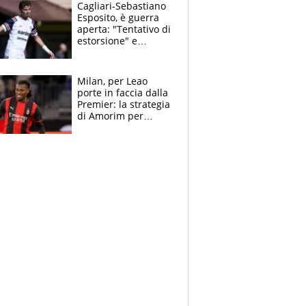
multa"
Cagliari-Sebastiano
Esposito, è guerra
aperta: "Tentativo di
estorsione" e
"certificato medico
imbarazzante"
Milan, per Leao
porte in faccia dalla
Premier: la strategia
di Amorim per
recuperarlo e il
grazie ad Allegri
dopo il derby