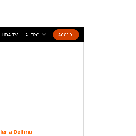
UIDA TV
ALTRO
ACCEDI
CALENDARI E CLASSIFICHE
ALTRI SPORT
MONDIALI 2026
OLIMPIADI
GOSSIP
LIFESTYLE
lleria Delfino