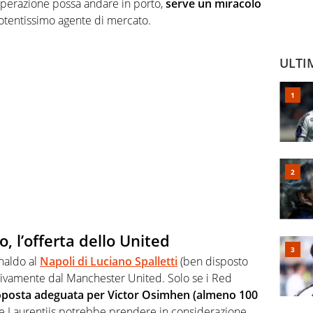
 operazione possa andare in porto,
serve un miracolo
 potentissimo agente di mercato.
ULTI
, l’offerta dello United
onaldo al
Napoli di Luciano Spalletti
(ben disposto
lusivamente dal Manchester United. Solo se i Red
posta adeguata per Victor Osimhen (almeno 100
 De Laurentiis potrebbe prendere in considerazione