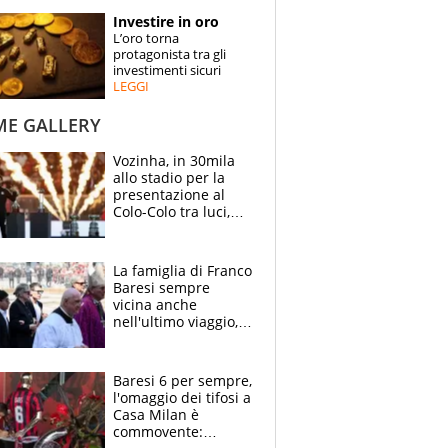
STORIE
Investire in oro
L’oro torna
SPECIALI
protagonista tra gli
investimenti sicuri
LEGGI
ESPERTI
ME GALLERY
CONTATTI
Vozinha, in 30mila
allo stadio per la
presentazione al
Colo-Colo tra luci,
spettacolo, elicotteri
e paracadutisti
La famiglia di Franco
Baresi sempre
vicina anche
nell'ultimo viaggio,
la moglie Maura, i
figli e i suoi cari
circondati
Baresi 6 per sempre,
dall'affetto dei tifosi
l'omaggio dei tifosi a
Casa Milan è
commovente: