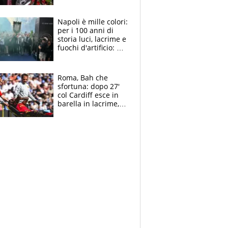
maglie, bandiere,
sciarpe, lacrime e
bigliettini
Napoli è mille colori:
per i 100 anni di
storia luci, lacrime e
fuochi d'artificio: De
Laurentiis salta al
coro anti-Juve
Roma, Bah che
sfortuna: dopo 27'
col Cardiff esce in
barella in lacrime,
Dybala rigore da
schiaffi, i giallorossi
prendono 3 gol in
45'