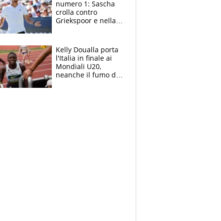
numero 1: Sascha
crolla contro
Griekspoor e nella
sfida a due con
Sinner si conferma
terzo. Quanti malori
Kelly Doualla porta
a Montreal
l'Italia in finale ai
Mondiali U20,
neanche il fumo di
un incendio la frena
sui 100 metri