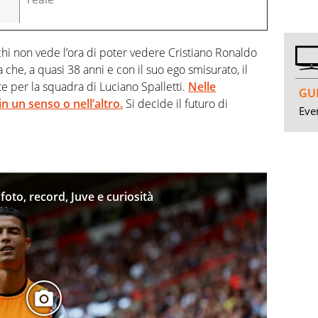
chi non vede l’ora di poter vedere Cristiano Ronaldo
he, a quasi 38 anni e con il suo ego smisurato, il
e per la squadra di Luciano Spalletti.
Nelle
GUI
n un senso o nell’altro.
Si decide il futuro di
Even
foto, record, Juve e curiosità