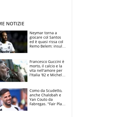
ME NOTIZIE
Neymar torna a
giocare col Santos
ed è quasi rissa col
Remo Belem: insulti
e provocazioni, tifosi
inferociti
Francesco Guccini è
morto, il calcio e la
vita nell'amore per
l'Italia '82 e Michel
Platini: tifoso
anomalo di Pistoiese
e Juventus
Como da Scudetto,
anche Chalobah e
Yan Couto da
Fabregas. "Fair Play
Finanziario?
Pagheremo la