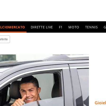
ALCIOMERCATO
DIRETTE LIVE
F1
MOTO
TENNIS
G
eferite
Gioie