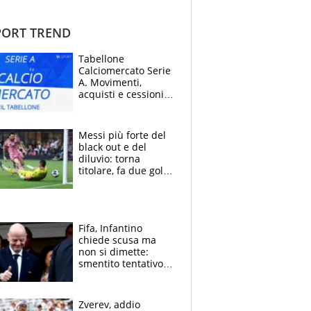
ORT TREND
Tabellone
Calciomercato Serie
A. Movimenti,
acquisti e cessioni:
estate 2026-27
Messi più forte del
black out e del
diluvio: torna
titolare, fa due gol e
un assist e trascina
l'Inter Miami, altro
che ritiro
Fifa, Infantino
chiede scusa ma
non si dimette:
smentito tentativo di
corruzione al
Marocco
Zverev, addio