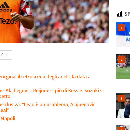
SP
eferite
rgina: il retroscena degli anelli, la data a
er Alajbegovic: Reijnders più di Kessie. Suzuki si
betto
 esclusiva: “Leao è un problema, Alajbegovic
peal”
 Napoli