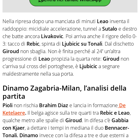
Nella ripresa dopo una manciata di minuti
Leao
inventa il
raddoppio: micidiale accelerazione, tunnel a
Sutalo
e destro
che batte ancora
Livakovic
. Poi arriva anche il rigore dello 0-
3: tacco di
Rebic
, spinta di
Ljubicic su Tonali
. Dal dischetto
Giroud
non sbaglia. Non è finita perché al 24′ un’altra
progressione di
Leao
propizia la quarta rete:
Giroud
non
c’arriva sul cross del portoghese, è
Ljubicic
a segnare
maldestramente nella sua porta.
Dinamo Zagabria-Milan, l’analisi della
partita
Pioli
non rischia
Brahim Diaz
e lancia in formazione
De
Ketelaere
.
Il belga agisce sulla tre quarti tra
Rebic e Leao
,
qualche metro alle spalle di
Giroud
. In difesa c’è
Gabbia
con Kjaer
, a dettare i tempi in mediana il duo
Bennacer-
Tonali.
Dinamo
invece con la difesa a tre e due esterni a