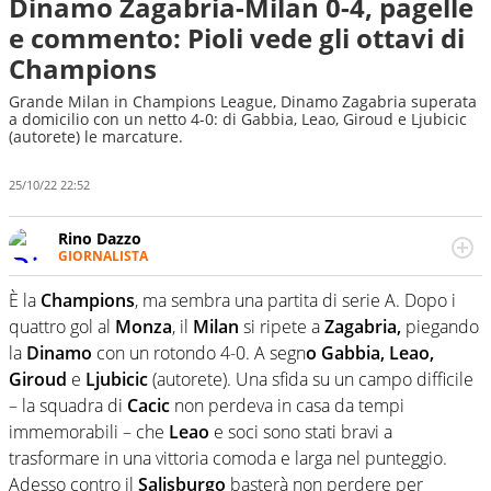
Dinamo Zagabria-Milan 0-4, pagelle
e commento: Pioli vede gli ottavi di
Champions
Grande Milan in Champions League, Dinamo Zagabria superata
a domicilio con un netto 4-0: di Gabbia, Leao, Giroud e Ljubicic
(autorete) le marcature.
25/10/22 22:52
Rino Dazzo
GIORNALISTA
Se mai ci fosse modo di traslare il glossario del calcio in
una nicchia di esperti, lui ne farebbe parte. Non si perde
È la
Champions
, ma sembra una partita di serie A. Dopo i
una svista arbitrale né gli umori social del mondo delle
quattro gol al
Monza
, il
Milan
si ripete a
Zagabria,
piegando
curve
la
Dinamo
con un rotondo 4-0. A segn
o Gabbia, Leao,
Giroud
e
Ljubicic
(autorete). Una sfida su un campo difficile
– la squadra di
Cacic
non perdeva in casa da tempi
immemorabili – che
Leao
e soci sono stati bravi a
trasformare in una vittoria comoda e larga nel punteggio.
Adesso contro il
Salisburgo
basterà non perdere per