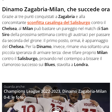
Dinamo Zagabria-Milan, che succede ora
Grazie ai tre punti conquistati a
Zagabria
e alla
concomitante
sconfitta casalinga del Salisburgo
contro il
Chelsea
, al
Milan
può bastare un pareggio nel match d
i San
Siro
della prossima settimana contro gli austriaci per passare
da seconda del girone: il primo posto, ormai, è appannaggio
del
Chelsea.
Per la
Dinamo
, invece, rimane viva soltanto una
piccola speranza di arrivare terza: deve tifare proprio
Milan
contro il
Salisburgo,
provando nel contempo a bissare il
clamoroso successo sui
Blues
, stavolta a
Londra.
Champions League 2022-2023, Dinamo Zagabria-Milan
0-4: le foto