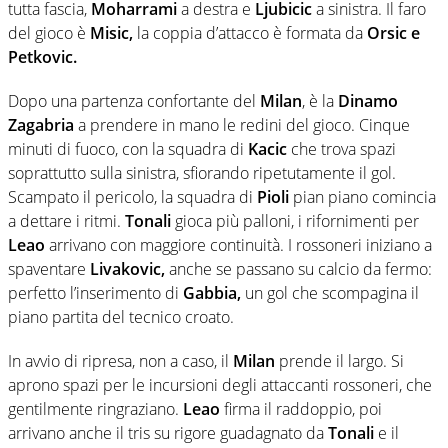
tutta fascia,
Moharrami
a destra e
Ljubicic
a sinistra. Il faro
del gioco è
Misic,
la coppia d’attacco è formata da
Orsic e
Petkovic.
Dopo una partenza confortante del
Milan
, è la
Dinamo
Zagabria
a prendere in mano le redini del gioco. Cinque
minuti di fuoco, con la squadra di
Kacic
che trova spazi
soprattutto sulla sinistra, sfiorando ripetutamente il gol.
Scampato il pericolo, la squadra di
Pioli
pian piano comincia
a dettare i ritmi.
Tonali
gioca più palloni, i rifornimenti per
Leao
arrivano con maggiore continuità. I rossoneri iniziano a
spaventare
Livakovic,
anche se passano su calcio da fermo:
perfetto l’inserimento di
Gabbia,
un gol che scompagina il
piano partita del tecnico croato.
In avvio di ripresa, non a caso, il
Milan
prende il largo. Si
aprono spazi per le incursioni degli attaccanti rossoneri, che
gentilmente ringraziano.
Leao
firma il raddoppio, poi
arrivano anche il tris su rigore guadagnato da
Tonali
e il