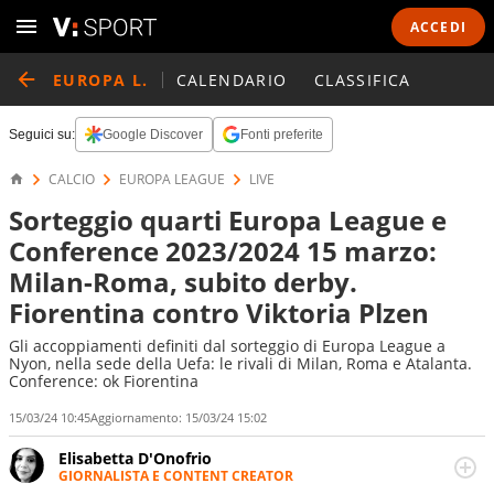
ACCEDI
EUROPA L.
CALENDARIO
CLASSIFICA
Seguici su:
Google Discover
Fonti preferite
CALCIO
EUROPA LEAGUE
LIVE
Sorteggio quarti Europa League e
Conference 2023/2024 15 marzo:
Milan-Roma, subito derby.
Fiorentina contro Viktoria Plzen
Gli accoppiamenti definiti dal sorteggio di Europa League a
Nyon, nella sede della Uefa: le rivali di Milan, Roma e Atalanta.
Conference: ok Fiorentina
15/03/24 10:45
Aggiornamento:
15/03/24 15:02
Elisabetta D'Onofrio
GIORNALISTA E CONTENT CREATOR