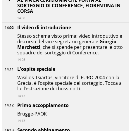
AL VIA LA CERIMONIA CHE PORTA AL
SORTEGGIO DI CONFERENCE, FIORENTINA IN
CORSA
14:00
Il video di introduzione
14:02
Stesso schema visto prima: video introduttivo e
discorso del vice segretario generale
Giorgio
Marchetti
, che si spende per presentare le otto
squadre del sorteggio di Conference.
14:05
L'ospite speciale
14:11
Vasilios Tsiartas, vincitore di EURO 2004 con la
Grecia, è l’ospite speciale del sorteggio. Tocca a
lui l’estrazione dei bussolotti.
14:13
Primo accoppiamento
14:12
Brugge-PAOK
14:13
Secondo abbinamento
14:13