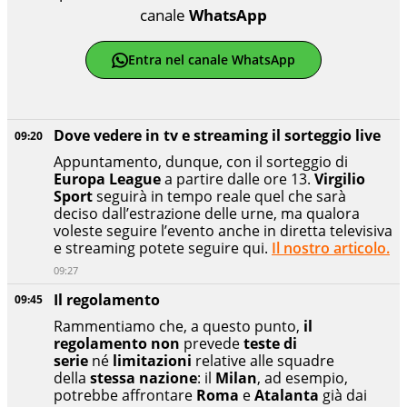
canale
WhatsApp
Entra nel canale WhatsApp
Dove vedere in tv e streaming il sorteggio live
09:20
Appuntamento, dunque, con il sorteggio di
Europa League
a partire dalle ore 13.
Virgilio
Sport
seguirà in tempo reale quel che sarà
deciso dall’estrazione delle urne, ma qualora
voleste seguire l’evento anche in diretta televisiva
e streaming potete seguire qui.
Il nostro articolo.
09:27
Il regolamento
09:45
Rammentiamo che, a questo punto,
il
regolamento non
prevede
teste di
serie
né
limitazioni
relative alle squadre
della
stessa nazione
: il
Milan
, ad esempio,
potrebbe affrontare
Roma
e
Atalanta
già dai