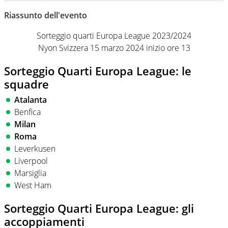
Giornalista professionista dal 2007, scrive per curiosità
personale e necessità: soprattutto di calcio, di sport e dei
Riassunto dell'evento
suoi protagonisti, concedendosi innocenti evasioni
nell'ambito della creazione di format. Un tempo ala
Sorteggio quarti Europa League 2023/2024
destra, oggi si sente a suo agio nel ruolo di libero. Cura
Nyon Svizzera 15 marzo 2024 inizio ore 13
una classifica riservata dei migliori 5 calciatori di sempre.
Sorteggio Quarti Europa League: le
squadre
Atalanta
Benfica
Milan
Roma
Leverkusen
Liverpool
Marsiglia
West Ham
Sorteggio Quarti Europa League: gli
accoppiamenti