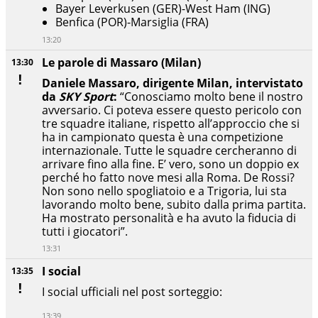
Bayer Leverkusen (GER)-West Ham (ING)
Benfica (POR)-Marsiglia (FRA)
13:20
Le parole di Massaro (Milan)
13:30
Daniele Massaro, dirigente Milan, intervistato
da
SKY Sport
:
“Conosciamo molto bene il nostro
avversario. Ci poteva essere questo pericolo con
tre squadre italiane, rispetto all’approccio che si
ha in campionato questa è una competizione
internazionale. Tutte le squadre cercheranno di
arrivare fino alla fine. E’ vero, sono un doppio ex
perché ho fatto nove mesi alla Roma. De Rossi?
Non sono nello spogliatoio e a Trigoria, lui sta
lavorando molto bene, subito dalla prima partita.
Ha mostrato personalità e ha avuto la fiducia di
tutti i giocatori”.
13:31
I social
13:35
I social ufficiali nel post sorteggio:
13:39