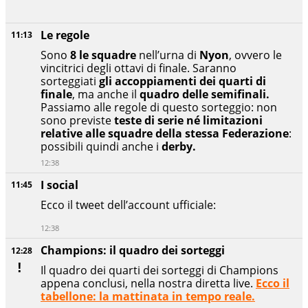
Le regole
11:13
Sono
8 le squadre
nell’urna di
Nyon
, ovvero le
vincitrici degli ottavi di finale. Saranno
sorteggiati
gli accoppiamenti dei quarti di
finale
, ma anche il
quadro delle semifinali.
Passiamo alle regole di questo sorteggio: non
sono previste
teste di serie né limitazioni
relative alle squadre della stessa Federazione
:
possibili quindi anche i
derby.
12:38
I social
11:45
Ecco il tweet dell’account ufficiale:
12:38
Champions: il quadro dei sorteggi
12:28
Il quadro dei quarti dei sorteggi di Champions
appena conclusi, nella nostra diretta live.
Ecco il
tabellone: la mattinata in tempo reale.