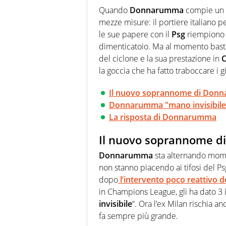
erba. Ha fiuto per la notizia e 
Quando
Donnarumma
compie un e
mezze misure: il portiere italiano 
le sue papere con il
Psg
riempiono t
dimenticatoio. Ma al momento basta 
del ciclone e la sua prestazione in
la goccia che ha fatto traboccare i gi
Il nuovo soprannome di Don
Donnarumma "mano invisibile"
La risposta di Donnarumma
Il nuovo soprannome 
Donnarumma
sta alternando moment
non stanno piacendo ai tifosi del Ps
dopo
l’intervento poco reattivo de
in Champions League, gli ha dato 3 
invisibile
“. Ora l’ex Milan rischia an
fa sempre più grande.