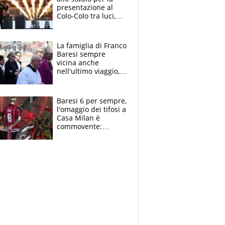
presentazione al
Colo-Colo tra luci,
spettacolo, elicotteri
e paracadutisti
La famiglia di Franco
Baresi sempre
vicina anche
nell'ultimo viaggio,
la moglie Maura, i
figli e i suoi cari
circondati
Baresi 6 per sempre,
dall'affetto dei tifosi
l'omaggio dei tifosi a
Casa Milan è
commovente:
maglie, bandiere,
sciarpe, lacrime e
bigliettini