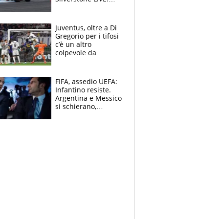
Fernandez prova a
fare il vuoto,
Bezzecchi alle spalle
Juventus, oltre a Di
Gregorio per i tifosi
c’è un altro
colpevole da
mandar via
FIFA, assedio UEFA:
Infantino resiste.
Argentina e Messico
si schierano,
CONCACAF spaccata