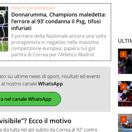
Forse ti può interessare
Donnarumma, Champions maledetta:
l’errore al 93’ condanna il Psg, tifosi
infuriati
Il portiere della Nazionale ancora una volta
ULTI
protagonista in negativo nella massima
competizione europea: papera sul gol
partita di Correa per l’Atletico Madrid
o su ultime news di sport, risultati ed eventi
ti al nostro canale
WhatsApp
ra nel canale WhatsApp
ibile”? Ecco il motivo
a sta tutta nel gol subito da Correa al 92′ contro