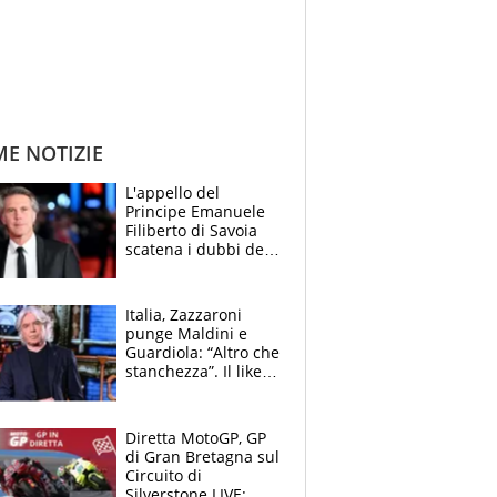
ME NOTIZIE
L'appello del
Principe Emanuele
Filiberto di Savoia
scatena i dubbi dei
tifosi: "E' una
trappola"
Italia, Zazzaroni
punge Maldini e
Guardiola: “Altro che
stanchezza”. Il like
di Mancini e le
polemiche sui social
Diretta MotoGP, GP
di Gran Bretagna sul
Circuito di
Silverstone LIVE: