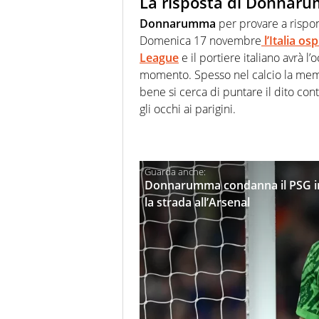
La risposta di Donnar
Donnarumma
per provare a rispon
Domenica 17 novembre
l’Italia os
League
e il portiere italiano avrà l’
momento. Spesso nel calcio la mem
bene si cerca di puntare il dito con
gli occhi ai parigini.
Donnarumma condanna il PSG in 
la strada all’Arsenal