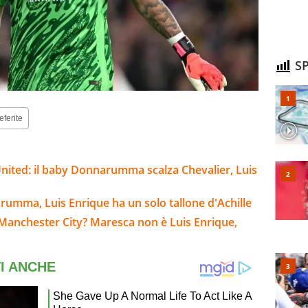
SP
eferite
nited: il baby Donnarumma scalza Chevalier, Luis
arumma, Luis Enrique ha un solo tallone d'Achille
Manchester City? Maresca non è Luis Enrique,