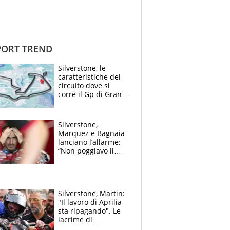
ORT TREND
Silverstone, le
caratteristiche del
circuito dove si
corre il Gp di Gran
Bretagna del
Motomondiale
Silverstone,
Marquez e Bagnaia
lanciano l’allarme:
“Non poggiavo il
ginocchio, dobbiamo
capire cosa è
successo”
Silverstone, Martin:
"Il lavoro di Aprilia
sta ripagando". Le
lacrime di
Bezzecchi: "Ho dato