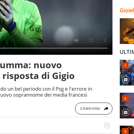
Gioie
ULTI
arumma: nuovo
risposta di Gigio
do un bel periodo con il Psg e l'errore in
l nuovo soprannome dei media francesi
CONDIVIDI
scinano, da sempre, le categorie minori e i talenti in