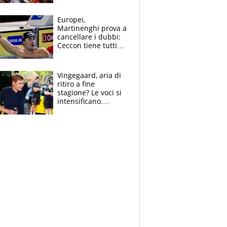
tutto, spero di finire
la gara domani"
Europei,
Martinenghi prova a
cancellare i dubbi:
Ceccon tiene tutti
col fiato sospeso.
Pellegrini punta su
Curtis
Vingegaard, aria di
ritiro a fine
stagione? Le voci si
intensificano.
Pogacar, niente
Sanremo nel 2027:
vuole la Roubaix