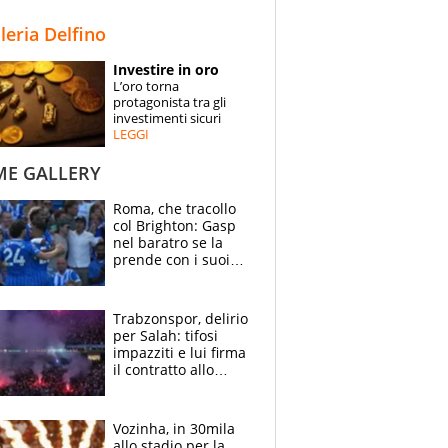
STORIE
lleria Delfino
SPECIALI
Investire in oro
L’oro torna
ESPERTI
protagonista tra gli
investimenti sicuri
LEGGI
CONTATTI
ME GALLERY
Roma, che tracollo
col Brighton: Gasp
nel baratro se la
prende con i suoi
cambiando tutti
Trabzonspor, delirio
per Salah: tifosi
impazziti e lui firma
il contratto allo
stadio
Vozinha, in 30mila
allo stadio per la