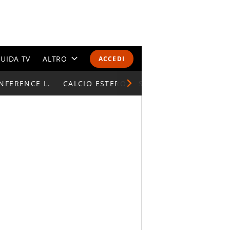
UIDA TV
ALTRO
ACCEDI
NFERENCE L.
CALENDARI E CLASSIFICHE
CALCIO ESTERO
SUPERCOPPA ITALIAN
ALTRI SPORT
MONDIALI 2026
OLIMPIADI
GOSSIP
LIFESTYLE