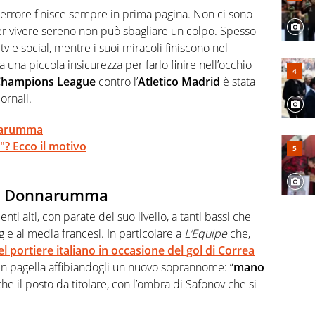
per gli emergenti. Calcio, basket, motori: ci pensa lui
rrore finisce sempre in prima pagina. Non ci sono
per vivere sereno non può sbagliare un colpo. Spesso
v e social, mentre i suoi miracoli finiscono nel
una piccola insicurezza per farlo finire nell’occhio
Champions League
contro l’
Atletico Madrid
è stata
ornali.
narumma
? Ecco il motivo
di Donnarumma
i alti, con parate del suo livello, a tanti bassi che
g e ai media francesi. In particolare a
L’Equipe
che,
l portiere italiano in occasione del gol di Correa
in pagella affibiandogli un nuovo soprannome: “
mano
che il posto da titolare, con l’ombra di Safonov che si