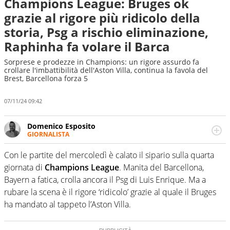
Champions League: Bruges ok
grazie al rigore più ridicolo della
storia, Psg a rischio eliminazione,
Raphinha fa volare il Barca
Sorprese e prodezze in Champions: un rigore assurdo fa
crollare l'imbattibilità dell'Aston Villa, continua la favola del
Brest, Barcellona forza 5
07/11/24 09:42
Domenico Esposito
GIORNALISTA
Da vent’anni in campo e sul campo per vivere ogni evento
in tutte le sue sfaccettature. Passione smisurata per il
Con le partite del mercoledì è calato il sipario sulla quarta
calcio e per la sfera di cuoio. Il pallone è una cosa
giornata di
Champions League
. Manita del Barcellona,
serissima, guai a dirgli di no
Bayern a fatica, crolla ancora il Psg di Luis Enrique. Ma a
rubare la scena è il rigore ‘ridicolo’ grazie al quale il Bruges
ha mandato al tappeto l’Aston Villa.