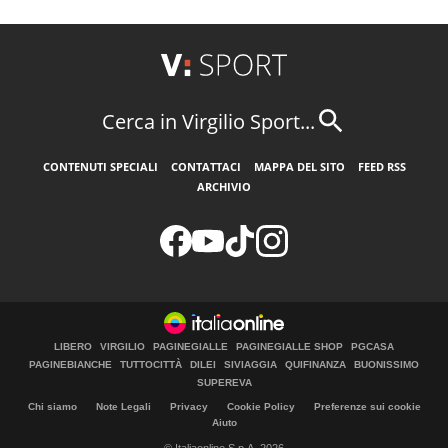
Cerca in Virgilio Sport...
CONTENUTI SPECIALI
CONTATTACI
MAPPA DEL SITO
FEED RSS
ARCHIVIO
LIBERO
VIRGILIO
PAGINEGIALLE
PAGINEGIALLE SHOP
PGCASA
PAGINEBIANCHE
TUTTOCITTÀ
DILEI
SIVIAGGIA
QUIFINANZA
BUONISSIMO
SUPEREVA
Chi siamo
Note Legali
Privacy
Cookie Policy
Preferenze sui cookie
Aiuto