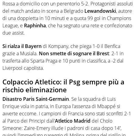
Rossa a domicilio con un perentorio 5-2. Protagonisti assoluti
del match andato in scena a Belgrado
Lewandowski
, autore
di una doppietta in 10 minuti e a quota 99 gol in Champions
League, e
Raphinha
, che ha segnato una rete e confezionato
due assist.
Si rialza il Bayern
di Kompany, che piega 1-0 il Benfica
grazie a Musiala.
Non smette di sognare il Brest
: 2-1 in
trasferta allo Sparta Praga e 10 punti in classifica, a -2 dal
Liverpool capolista.
Colpaccio Atletico: il Psg sempre più a
rischio eliminazione
Disastro Paris Saint-Germain
. Se la squadra di Luis
Enrique vola in patria, in Europa l’assenza di Mbappé si
avverte eccome. I campioni di Francia sono stati sconfitti 2-1
al Parco dei Principi dall’
Atletico Madrid
del Cholo
Simeone: Zaire-Emery illude i padroni di casa dopo 14′,
quindi l’immediato pareggio di Molina, prima del sigillo in