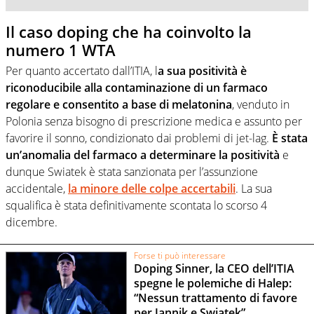
Il caso doping che ha coinvolto la
numero 1 WTA
Per quanto accertato dall’ITIA, l
a sua positività è
riconoducibile alla contaminazione di un farmaco
regolare e consentito a base di melatonina
, venduto in
Polonia senza bisogno di prescrizione medica e assunto per
favorire il sonno, condizionato dai problemi di jet-lag.
È stata
un’anomalia del farmaco a determinare la positività
e
dunque Swiatek è stata sanzionata per l’assunzione
accidentale,
la minore delle colpe accertabili
. La sua
squalifica è stata definitivamente scontata lo scorso 4
dicembre.
Forse ti può interessare
Doping Sinner, la CEO dell’ITIA
spegne le polemiche di Halep:
“Nessun trattamento di favore
per Jannik e Swiatek”