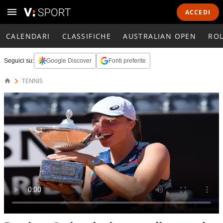
ACCEDI
CALENDARI
CLASSIFICHE
AUSTRALIAN OPEN
RO
Seguici su:
Google Discover
Fonti preferite
TENNIS