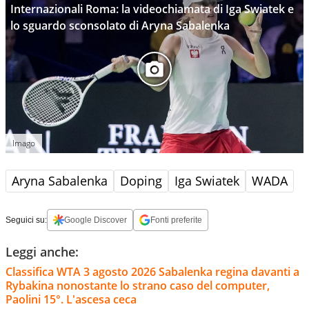
Internazionali Roma: la videochiamata di Iga Swiatek e
lo sguardo sconsolato di Aryna Sabalenka
Imago
Aryna Sabalenka
Doping
Iga Swiatek
WADA
Seguici su:
Google Discover
Fonti preferite
Leggi anche:
Classifica WTA 3 agosto 2026 Sabalenka regina davanti a
Rybakina nonostante lo strano caso del computer,
Paolini 15°. L'ascesa ceca