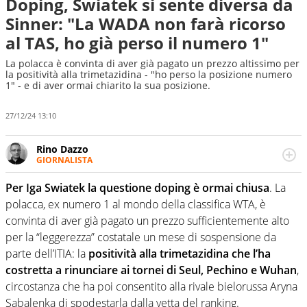
Doping, Swiatek si sente diversa da
Sinner: "La WADA non farà ricorso
al TAS, ho già perso il numero 1"
La polacca è convinta di aver già pagato un prezzo altissimo per
la positività alla trimetazidina - "ho perso la posizione numero
1" - e di aver ormai chiarito la sua posizione.
27/12/24 13:10
Rino Dazzo
GIORNALISTA
Se mai ci fosse modo di traslare il glossario del calcio in
una nicchia di esperti, lui ne farebbe parte. Non si perde
Per Iga Swiatek la questione doping è ormai chiusa
. La
una svista arbitrale né gli umori social del mondo delle
polacca, ex numero 1 al mondo della classifica WTA, è
curve
convinta di aver già pagato un prezzo sufficientemente alto
per la “leggerezza” costatale un mese di sospensione da
parte dell’ITIA: la
positività alla trimetazidina che l’ha
costretta a rinunciare ai tornei di Seul, Pechino e Wuhan
,
circostanza che ha poi consentito alla rivale bielorussa Aryna
Sabalenka di spodestarla dalla vetta del ranking.