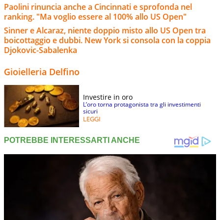
Paolini rinuncia anche a Cincinnati e sprofonda nel
ranking. "Ma voglio essere al 100% allo US Open"
Sinner e Alcaraz, niente doppio misto allo US Open tra
boicottaggio e dubbi. New York si consola con la coppia
Djokovic-Sabalenka
Gioielleria Delfino
Investire in oro
L’oro torna protagonista tra gli investimenti
sicuri
LEGGI